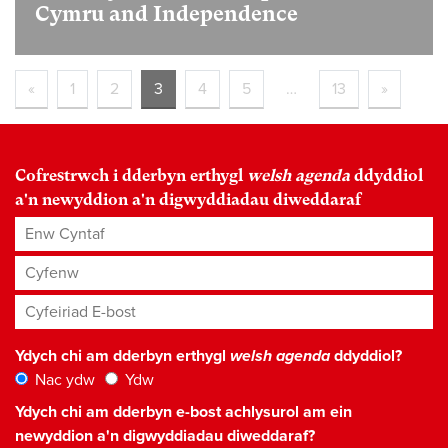
Cymru and Independence
«
1
2
3
4
5
…
13
»
Cofrestrwch i dderbyn erthygl
welsh agenda
ddyddiol
a'n newyddion a'n digwyddiadau diweddaraf
Enw Cyntaf
Cyfenw
Cyfeiriad E-bost
*
Ydych chi am dderbyn erthygl
welsh agenda
ddyddiol?
Nac ydw
Ydw
Ydych chi am dderbyn e-bost achlysurol am ein
newyddion a'n digwyddiadau diweddaraf?