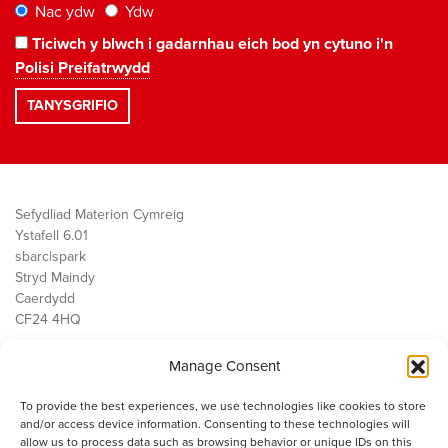
Nac ydw
Ydw
Ticiwch y blwch i gadarnhau eich bod yn cytuno i'n
Polisi Preifatrwydd
Sefydliad Materion Cymreig
Ystafell 6.01
sbarc|spark
Stryd Maindy
Caerdydd
CF24 4HQ
Manage Consent
Ein Gwaith
Democratiaeth
To provide the best experiences, we use technologies like cookies to store
Public Services
and/or access device information. Consenting to these technologies will
Economi
allow us to process data such as browsing behavior or unique IDs on this