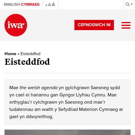
A
ENGLISH
CYMRAEG
A
A
CEFNOGWCH NI
Home
»
Eisteddfod
Eisteddfod
Mae
the welsh agenda
yn gylchgrawn Saesneg sydd
yn cael ei hariannu gan Gyngor Llyfrau Cymru. Mae
erthyglau’r cylchgrawn yn Saesneg ond mae’r
tudalennau am waith y Sefydliad Materion Cymraeg ar
gael yn ddwyieithog.