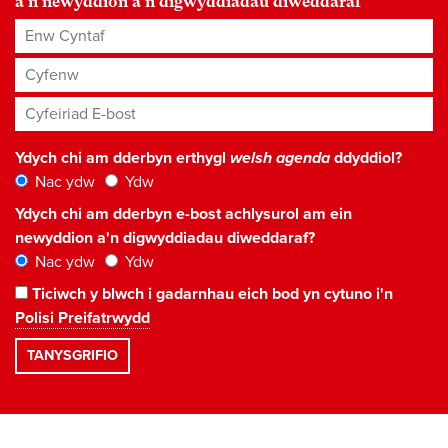
a'n newyddion a'n digwyddiadau diweddaraf
Enw Cyntaf
Cyfenw
Cyfeiriad E-bost
*
Ydych chi am dderbyn erthygl
welsh agenda
ddyddiol?
Nac ydw
Ydw
Ydych chi am dderbyn e-bost achlysurol am ein
newyddion a'n digwyddiadau diweddaraf?
Nac ydw
Ydw
Ticiwch y blwch i gadarnhau eich bod yn cytuno i'n
Polisi Preifatrwydd