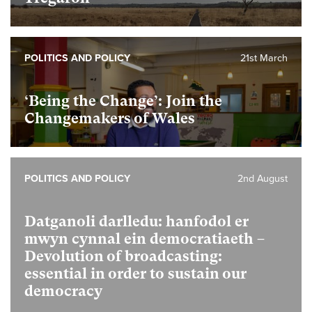
POLITICS AND POLICY
21st March
‘Being the Change’: Join the
Changemakers of Wales
POLITICS AND POLICY
2nd August
Datganoli darlledu: hanfodol er
mwyn cynnal ein democratiaeth –
Devolution of broadcasting:
essential in order to sustain our
democracy