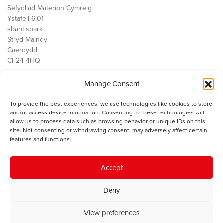
Sefydliad Materion Cymreig
Ystafell 6.01
sbarc|spark
Stryd Maindy
Caerdydd
CF24 4HQ
Manage Consent
Ein Gwaith
Democratiaeth
To provide the best experiences, we use technologies like cookies to store
Public Services
and/or access device information. Consenting to these technologies will
Economi
allow us to process data such as browsing behavior or unique IDs on this
site. Not consenting or withdrawing consent, may adversely affect certain
Y SMC
features and functions.
Amdanom Ni
Cysylltwch â ni
Accept
Deny
© 2023 Sefydliad Materion Cymreig. Cedwir yr holl hawliau.
Telerau
View preferences
ac amodau
.