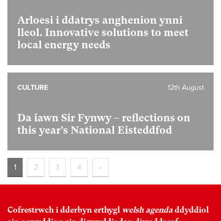
Arloesi i ddatrys anghenion ynni
lleol. Innovative solutions to meet
local energy needs
CULTURE
12th August
Da iawn Sir Fynwy – reflections on
this year’s National Eisteddfod
1
2
3
4
»
Cofrestrwch i dderbyn erthygl
welsh agenda
ddyddiol