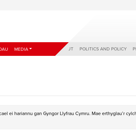
ABOUT
POLITICS AND POLICY
P
DAU
MEDIA
ael ei hariannu gan Gyngor Llyfrau Cymru. Mae erthyglau’r cyl