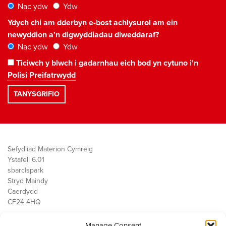
Nac ydw
Ydw
Ydych chi am dderbyn e-bost achlysurol am ein
newyddion a'n digwyddiadau diweddaraf?
Nac ydw
Ydw
Ticiwch y blwch i gadarnhau eich bod yn cytuno i'n
Polisi Preifatrwydd
Sefydliad Materion Cymreig
Ystafell 6.01
sbarc|spark
Stryd Maindy
Caerdydd
CF24 4HQ
Manage Consent