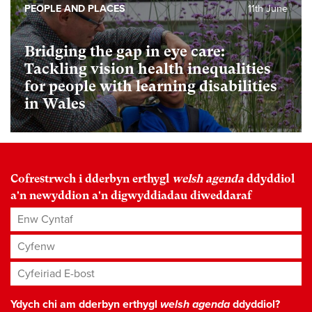
PEOPLE AND PLACES
11th June
Bridging the gap in eye care:
Tackling vision health inequalities
for people with learning disabilities
in Wales
Cofrestrwch i dderbyn erthygl
welsh agenda
ddyddiol
a'n newyddion a'n digwyddiadau diweddaraf
Enw Cyntaf
Cyfenw
Cyfeiriad E-bost
*
Ydych chi am dderbyn erthygl
welsh agenda
ddyddiol?