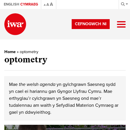
A
ENGLISH
CYMRAEG
A
A
CEFNOGWCH NI
Home
»
optometry
optometry
Mae
the welsh agenda
yn gylchgrawn Saesneg sydd
yn cael ei hariannu gan Gyngor Llyfrau Cymru. Mae
erthyglau’r cylchgrawn yn Saesneg ond mae’r
tudalennau am waith y Sefydliad Materion Cymraeg ar
gael yn ddwyieithog.