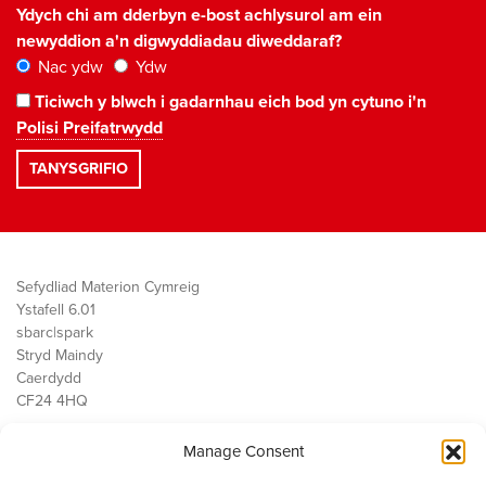
Ydych chi am dderbyn e-bost achlysurol am ein
newyddion a'n digwyddiadau diweddaraf?
Nac ydw
Ydw
Ticiwch y blwch i gadarnhau eich bod yn cytuno i'n
Polisi Preifatrwydd
Sefydliad Materion Cymreig
Ystafell 6.01
sbarc|spark
Stryd Maindy
Caerdydd
CF24 4HQ
Manage Consent
Ein Gwaith
Democratiaeth