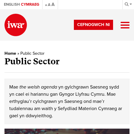
A
ENGLISH
CYMRAEG
A
A
CEFNOGWCH NI
Home
»
Public Sector
Public Sector
Mae
the welsh agenda
yn gylchgrawn Saesneg sydd
yn cael ei hariannu gan Gyngor Llyfrau Cymru. Mae
erthyglau’r cylchgrawn yn Saesneg ond mae’r
tudalennau am waith y Sefydliad Materion Cymraeg ar
gael yn ddwyieithog.