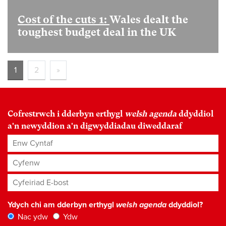
Cost of the cuts 1:
Wales dealt the
toughest budget deal in the UK
1
2
»
Cofrestrwch i dderbyn erthygl
welsh agenda
ddyddiol
a'n newyddion a'n digwyddiadau diweddaraf
Enw Cyntaf
Cyfenw
Cyfeiriad E-bost
*
Ydych chi am dderbyn erthygl
welsh agenda
ddyddiol?
Nac ydw
Ydw