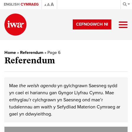
A
ENGLISH
CYMRAEG
A
A
CEFNOGWCH NI
Home
»
Referendum
»
Page 6
Referendum
Mae
the welsh agenda
yn gylchgrawn Saesneg sydd
yn cael ei hariannu gan Gyngor Llyfrau Cymru. Mae
erthyglau’r cylchgrawn yn Saesneg ond mae’r
tudalennau am waith y Sefydliad Materion Cymraeg ar
gael yn ddwyieithog.