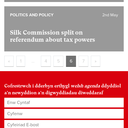
POLITICS AND POLICY
2nd May
Silk Commission split on
referendum about tax powers
«
1
…
4
5
6
7
»
Cofrestrwch i dderbyn erthygl
welsh agenda
ddyddiol
a'n newyddion a'n digwyddiadau diweddaraf
Enw Cyntaf
Cyfenw
Cyfeiriad E-bost
*