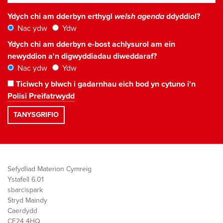
Ydych chi am dderbyn erthygl
welsh agenda
ddyddiol?
Nac ydw
Ydw
Ydych chi am dderbyn e-bost achlysurol am ein
newyddion a'n digwyddiadau diweddaraf?
Nac ydw
Ydw
Ticiwch y blwch i gadarnhau eich bod yn cytuno i'n
Polisi Preifatrwydd
Sefydliad Materion Cymreig
Ystafell 6.01
sbarc|spark
Stryd Maindy
Caerdydd
CF24 4HQ