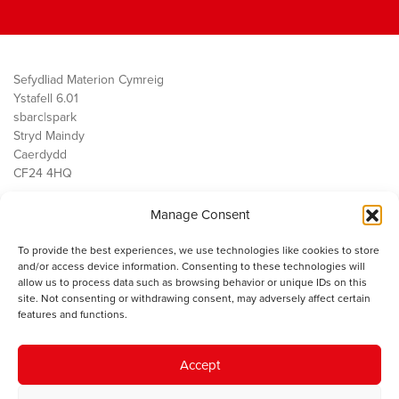
Sefydliad Materion Cymreig
Ystafell 6.01
sbarc|spark
Stryd Maindy
Caerdydd
CF24 4HQ
Manage Consent
Ein Gwaith
Democratiaeth
To provide the best experiences, we use technologies like cookies to store
Public Services
and/or access device information. Consenting to these technologies will
Economi
allow us to process data such as browsing behavior or unique IDs on this
site. Not consenting or withdrawing consent, may adversely affect certain
Y SMC
features and functions.
Amdanom Ni
Cysylltwch â ni
Accept