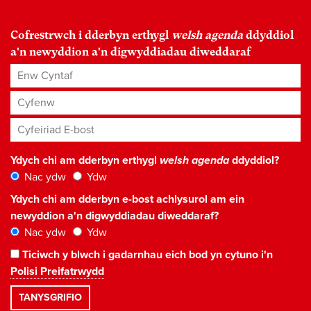
Cofrestrwch i dderbyn erthygl
welsh agenda
ddyddiol
a'n newyddion a'n digwyddiadau diweddaraf
Enw Cyntaf
Cyfenw
Cyfeiriad E-bost
*
Ydych chi am dderbyn erthygl
welsh agenda
ddyddiol?
Nac ydw
Ydw
Ydych chi am dderbyn e-bost achlysurol am ein
newyddion a'n digwyddiadau diweddaraf?
Nac ydw
Ydw
Ticiwch y blwch i gadarnhau eich bod yn cytuno i'n
Polisi Preifatrwydd