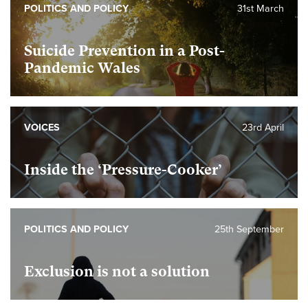
POLITICS AND POLICY
31st March
Suicide Prevention in a Post-
Pandemic Wales
VOICES
23rd April
Inside the ‘Pressure-Cooker’
POLITICS AND POLICY
25th September
Exclusion is not a solution