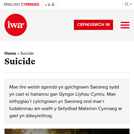
A
ENGLISH
CYMRAEG
A
A
CEFNOGWCH NI
Home
»
Suicide
Suicide
Mae
the welsh agenda
yn gylchgrawn Saesneg sydd
yn cael ei hariannu gan Gyngor Llyfrau Cymru. Mae
erthyglau’r cylchgrawn yn Saesneg ond mae’r
tudalennau am waith y Sefydliad Materion Cymraeg ar
gael yn ddwyieithog.