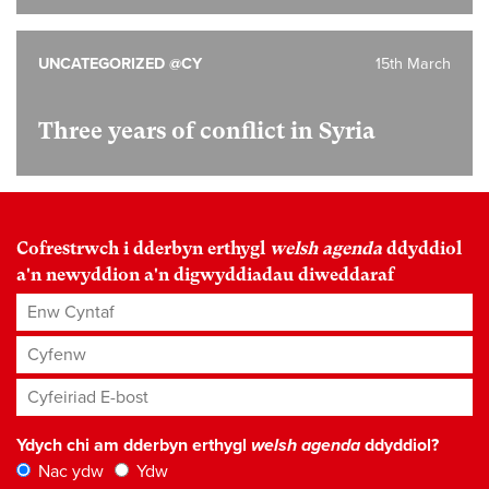
UNCATEGORIZED @CY
15th March
Three years of conflict in Syria
Cofrestrwch i dderbyn erthygl
welsh agenda
ddyddiol
a'n newyddion a'n digwyddiadau diweddaraf
Enw Cyntaf
Cyfenw
Cyfeiriad E-bost
*
Ydych chi am dderbyn erthygl
welsh agenda
ddyddiol?
Nac ydw
Ydw