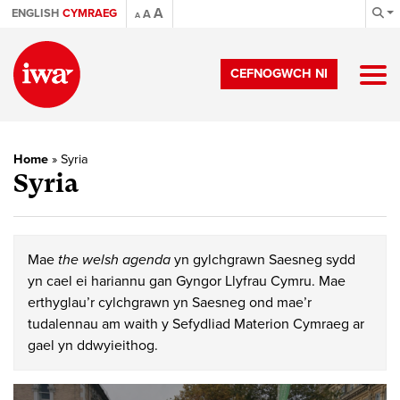
A
ENGLISH
CYMRAEG
A
A
CEFNOGWCH NI
Home
»
Syria
Syria
Mae
the welsh agenda
yn gylchgrawn Saesneg sydd
yn cael ei hariannu gan Gyngor Llyfrau Cymru. Mae
erthyglau’r cylchgrawn yn Saesneg ond mae’r
tudalennau am waith y Sefydliad Materion Cymraeg ar
gael yn ddwyieithog.