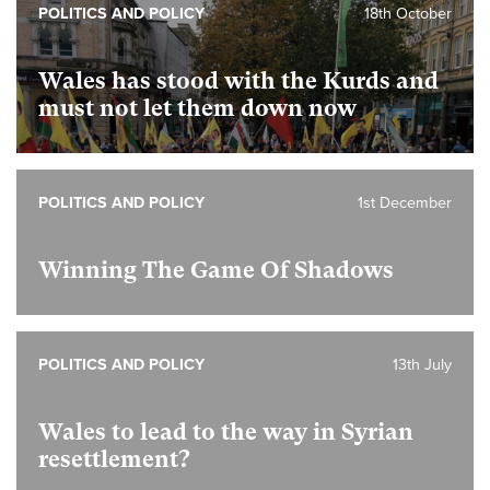
POLITICS AND POLICY
18th October
Wales has stood with the Kurds and
must not let them down now
POLITICS AND POLICY
1st December
Winning The Game Of Shadows
POLITICS AND POLICY
13th July
Wales to lead to the way in Syrian
resettlement?