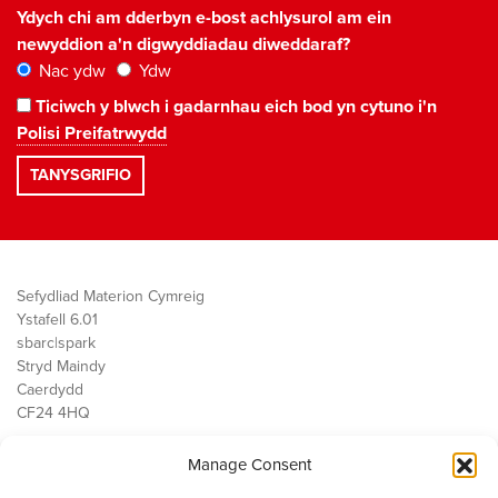
Ydych chi am dderbyn e-bost achlysurol am ein
newyddion a'n digwyddiadau diweddaraf?
Nac ydw
Ydw
Ticiwch y blwch i gadarnhau eich bod yn cytuno i'n
Polisi Preifatrwydd
Sefydliad Materion Cymreig
Ystafell 6.01
sbarc|spark
Stryd Maindy
Caerdydd
CF24 4HQ
Manage Consent
Ein Gwaith
Democratiaeth