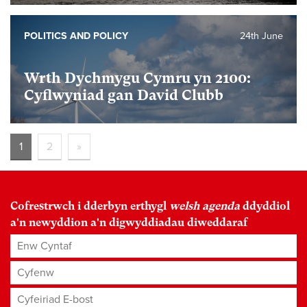
POLITICS AND POLICY
24th June
Wrth Dychmygu Cymru yn 2100:
Cyflwyniad gan David Clubb
1
2
»
Cofrestrwch i dderbyn erthygl
welsh agenda
ddyddiol
a'n newyddion a'n digwyddiadau diweddaraf
Enw Cyntaf
Cyfenw
Cyfeiriad E-bost
*