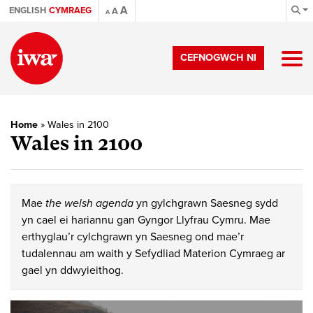
A
ENGLISH
CYMRAEG
A
A
CEFNOGWCH NI
Home
»
Wales in 2100
Wales in 2100
Mae
the welsh agenda
yn gylchgrawn Saesneg sydd
yn cael ei hariannu gan Gyngor Llyfrau Cymru. Mae
erthyglau’r cylchgrawn yn Saesneg ond mae’r
tudalennau am waith y Sefydliad Materion Cymraeg ar
gael yn ddwyieithog.