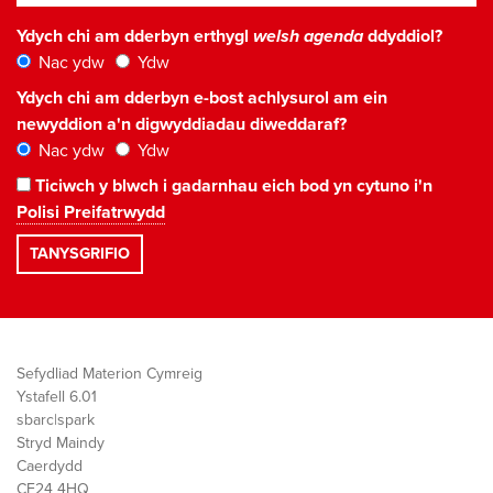
Ydych chi am dderbyn erthygl
welsh agenda
ddyddiol?
Nac ydw
Ydw
Ydych chi am dderbyn e-bost achlysurol am ein
newyddion a'n digwyddiadau diweddaraf?
Nac ydw
Ydw
Ticiwch y blwch i gadarnhau eich bod yn cytuno i'n
Polisi Preifatrwydd
Sefydliad Materion Cymreig
Ystafell 6.01
sbarc|spark
Stryd Maindy
Caerdydd
CF24 4HQ