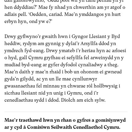
dan ganolbwyntio, ‘Oedd pobl wir yn taflu pethau yn yr
hen ddyddiau?’ Mae fy nhad yn chwerthin am yr atgof o
adlais pell. ‘Oedden, cariad. Mae’n ymddangos yn hurt
erbyn hyn, ond yw e?’
Drwy gyflwyno’r gwaith hwn i Gyngor Llesiant y Byd
heddiw, rydym am gynnig y dylai’r Arsyllfa ddod yn
ymdrech fyd-eang. Drwy ymateb i’r heriau hyn ac arloesi
o hyd, gall Cymru gryfhau ei sefyllfa fel arweinydd yn y
mudiad byd-eang ar gyfer dyfodol cynaliadwy a theg.
Mae’n daith y mae’n rhaid i bob un ohonom ei gwneud
gyda’n gilydd, ac yn un lle mae cynllunwyr
gwasanaethau fel minnau yn chwarae rôl hollbwysig i
sicrhau llesiant nid yn unig i Gymru, ond i’r
cenedlaethau sydd i ddod. Diolch am eich sylw.
Mae’r traethawd hwn yn rhan o gyfres a gomisiynwyd
ar y cyd â
Comisiwn Seilwaith Cenedlaethol Cymru
.