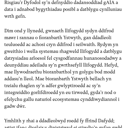
Risgiau’r Dyfodol sy’n defnyddio dadansoddiad gAIA a
data i adnabod bygythiadau posibl a datblygu cynlluniau
wrth gefn.
Dim ond y llynedd, gwnaeth llifogydd sydyn ddifrod
mawr i rannau o fioranbarth Ystwyth, gan ddadleoli
teuluoedd ac achosi cryn ddifrod i seilwaith. Rydym yn
gweithio i wella systemau rhagweld llifogydd a datblygu
datrysiadau arloesol fel cysgodfannau hunanosodadwy a
deunyddiau adeiladu sy’n gwrthsefyll llifogydd. Hefyd,
mae llywodraethu bioranbarthol yn golygu bod modd
addasu’n lleol. Mae bioranbarth Ystwyth bellach yn
treialu rhaglen sy’n adfer gwlyptiroedd ac sy’n
integreiddio gorlifdiroedd yn eu tirwedd, gyda’r nod o
efelychu gallu naturiol ecosystemau cynddiwydiannol i
gadw dŵr.
Ymhlith y rhai a ddadleolwyd roedd fy ffrind Dafydd;
artist ifanc disglair y dinistriwyd ei stiwdio’n gyfan gwbl.