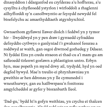
dinasyddion i ddarganfod eu cryfderau a’u hoffterau, a’u
cysylltu â chyfleoedd ystyrlon i wirfoddoli a rhaglenni
ailhyfforddi sy’n canolbwyntio ar feysydd newydd fel
bioefelychu ac amaethyddiaeth atgynhyrchiol.
Gwnaethom gyflawni llawer diolch i feddwl yn y tymor
hir – llwyddwyd yn y pen draw i gyrraedd cyfraddau
defnyddio cytbwys o ganlyniad i’r gwahanol fesurau a
roddwyd ar waith, gan osgoi diwrnod gorhedeg y Ddaear.
Ni fyddai Eira yn credu straeon ei thad-cu a’i mam-gu am
safleoedd tirlenwi gorlawn a phlastigion untro. Erbyn
hyn, mae popeth yn mynd drwy ail, trydydd, hyd yn oed
degfed bywyd. Mae’n treulio ei phrynhawniau yn
gweithio ar hen ddronau yn y lle cymunedol i
wneuthurwyr, gan eu hailbwrpasu’n fonitorau
amgylcheddol ar gyfer y bioranbarth lleol.
‘Dad-gu,’ bydd hi’n gofyn weithiau, yn crychu ei thalcen