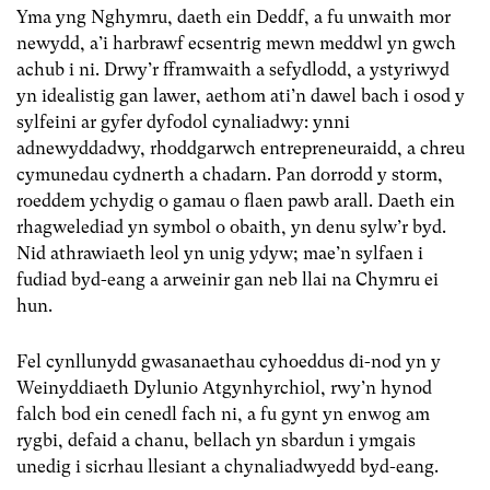
Yma yng Nghymru, daeth ein Deddf, a fu unwaith mor
newydd, a’i harbrawf ecsentrig mewn meddwl yn gwch
achub i ni. Drwy’r fframwaith a sefydlodd, a ystyriwyd
yn idealistig gan lawer, aethom ati’n dawel bach i osod y
sylfeini ar gyfer dyfodol cynaliadwy: ynni
adnewyddadwy, rhoddgarwch entrepreneuraidd, a chreu
cymunedau cydnerth a chadarn. Pan dorrodd y storm,
roeddem ychydig o gamau o flaen pawb arall. Daeth ein
rhagwelediad yn symbol o obaith, yn denu sylw’r byd.
Nid athrawiaeth leol yn unig ydyw; mae’n sylfaen i
fudiad byd-eang a arweinir gan neb llai na Chymru ei
hun.
Fel cynllunydd gwasanaethau cyhoeddus di-nod yn y
Weinyddiaeth Dylunio Atgynhyrchiol, rwy’n hynod
falch bod ein cenedl fach ni, a fu gynt yn enwog am
rygbi, defaid a chanu, bellach yn sbardun i ymgais
unedig i sicrhau llesiant a chynaliadwyedd byd-eang.