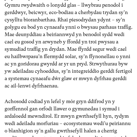
Gymru rwydwaith o lonydd glas – llwybrau penodol i
gerddwyr, beicwyr, eco-bodiau a cherbydau trydan sy’n
cysylltu bioranbarthau. Rhai piesodrydan ydynt – sy’n
golygu eu bod yn cynaeafu ynni o bwysau parhaus traffig.
Mae deunyddiau a beiriannwyd yn benodol sydd wedi
cael eu gosod yn arwyneb y ffordd yn troi pwysau a
symudiad traffig yn drydan. Mae ffyrdd segur wedi cael
eu hailbwrpasu’n ffermydd solar, sy’n ffynonellau o ynni
ac yn goridorau gwyrdd ar yr un pryd. Strwythurau byw
yw adeiladau cyhoeddus, sy’n integreiddio gerddi fertigol
a systemau cynaeafu dŵr glaw
er mwyn dyfrhau gerddi
ac ail-lenwi dyfrhaenau.
Achosodd codiad yn lefel y môr gryn ddifrod yn y
gorffennol gan orfodi llawer o gymunedau i symud i
ardaloedd mewndirol. Er mwyn gwrthsefyll hyn, rydym
wedi adeiladu morfuriau – ecosystemau wedi’u peiriannu
o blanhigion sy’n gallu gwrthsefyll halen a cherrig