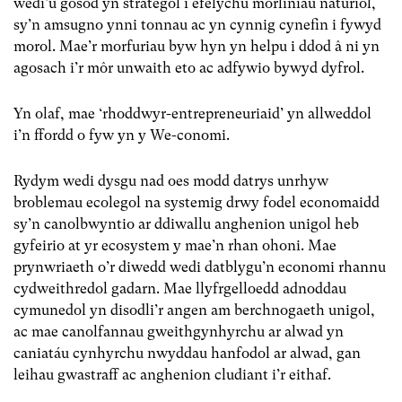
wedi’u gosod yn strategol i efelychu morliniau naturiol,
sy’n amsugno ynni tonnau ac yn cynnig cynefin i fywyd
morol. Mae’r morfuriau byw hyn yn helpu i ddod â ni yn
agosach i’r môr unwaith eto ac adfywio bywyd dyfrol.
Yn olaf, mae ‘rhoddwyr-entrepreneuriaid’ yn allweddol
i’n ffordd o fyw yn y We-conomi.
Rydym wedi dysgu nad oes modd datrys unrhyw
broblemau ecolegol na systemig drwy fodel economaidd
sy’n canolbwyntio ar ddiwallu anghenion unigol heb
gyfeirio at yr ecosystem y mae’n rhan ohoni. Mae
prynwriaeth o’r diwedd wedi datblygu’n economi rhannu
cydweithredol gadarn. Mae llyfrgelloedd adnoddau
cymunedol yn disodli’r angen am berchnogaeth unigol,
ac mae canolfannau gweithgynhyrchu ar alwad yn
caniatáu cynhyrchu nwyddau hanfodol ar alwad, gan
leihau gwastraff ac anghenion cludiant i’r eithaf.