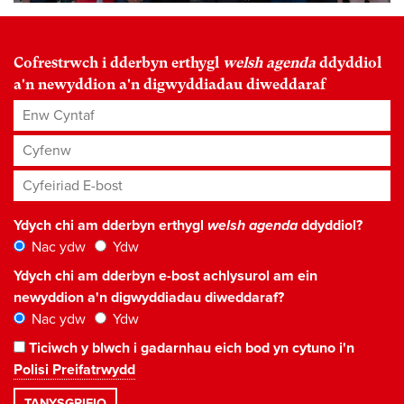
Cofrestrwch i dderbyn erthygl
welsh agenda
ddyddiol
a'n newyddion a'n digwyddiadau diweddaraf
Enw Cyntaf
Cyfenw
Cyfeiriad E-bost
*
Ydych chi am dderbyn erthygl
welsh agenda
ddyddiol?
Nac ydw
Ydw
Ydych chi am dderbyn e-bost achlysurol am ein
newyddion a'n digwyddiadau diweddaraf?
Nac ydw
Ydw
Ticiwch y blwch i gadarnhau eich bod yn cytuno i'n
Polisi Preifatrwydd