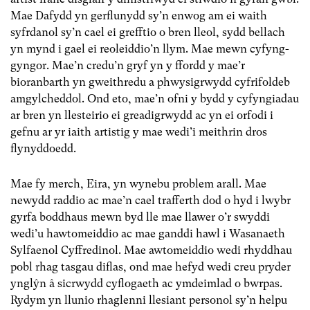
Mae Dafydd yn gerflunydd sy’n enwog am ei waith
syfrdanol sy’n cael ei grefftio o bren lleol, sydd bellach
yn mynd i gael ei reoleiddio’n llym. Mae mewn cyfyng-
gyngor. Mae’n credu’n gryf yn y ffordd y mae’r
bioranbarth yn gweithredu a phwysigrwydd cyfrifoldeb
amgylcheddol. Ond eto, mae’n ofni y bydd y cyfyngiadau
ar bren yn llesteirio ei greadigrwydd ac yn ei orfodi i
gefnu ar yr iaith artistig y mae wedi’i meithrin dros
flynyddoedd.
Mae fy merch, Eira, yn wynebu problem arall. Mae
newydd raddio ac mae’n cael trafferth dod o hyd i lwybr
gyrfa boddhaus mewn byd lle mae llawer o’r swyddi
wedi’u hawtomeiddio ac mae ganddi hawl i Wasanaeth
Sylfaenol Cyffredinol. Mae awtomeiddio wedi rhyddhau
pobl rhag tasgau diflas, ond mae hefyd wedi creu pryder
ynglŷn â sicrwydd cyflogaeth ac ymdeimlad o bwrpas.
Rydym yn llunio rhaglenni llesiant personol sy’n helpu