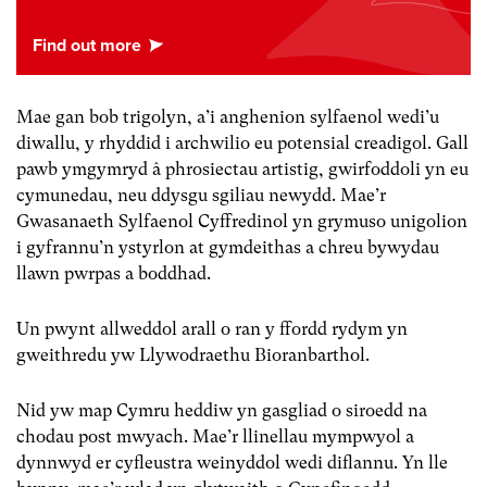
Mae gan bob trigolyn, a’i anghenion sylfaenol wedi’u
diwallu, y rhyddid i archwilio eu potensial creadigol. Gall
pawb ymgymryd â phrosiectau artistig, gwirfoddoli yn eu
cymunedau, neu ddysgu sgiliau newydd. Mae’r
Gwasanaeth Sylfaenol Cyffredinol yn grymuso unigolion
i gyfrannu’n ystyrlon at gymdeithas a chreu bywydau
llawn pwrpas a boddhad.
Un pwynt allweddol arall o ran y ffordd rydym yn
gweithredu yw Llywodraethu Bioranbarthol.
Nid yw map Cymru heddiw yn gasgliad o siroedd na
chodau post mwyach. Mae’r llinellau mympwyol a
dynnwyd er cyfleustra weinyddol wedi diflannu. Yn lle