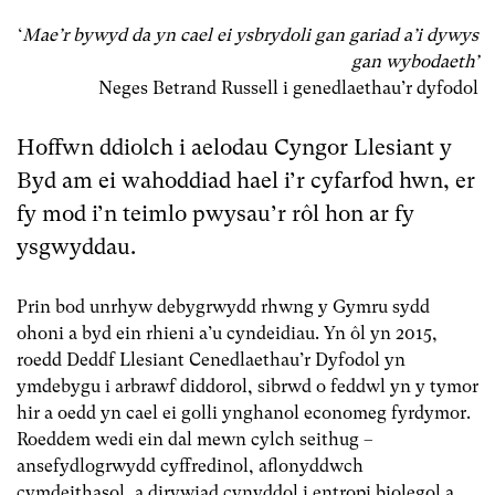
‘
Mae’r bywyd da yn cael ei ysbrydoli gan gariad a’i dywys
gan wybodaeth’
Neges Betrand Russell i genedlaethau’r dyfodol
Hoffwn ddiolch i aelodau Cyngor Llesiant y
Byd am ei wahoddiad hael i’r cyfarfod hwn, er
fy mod i’n teimlo pwysau’r rôl hon ar fy
ysgwyddau.
Prin bod unrhyw debygrwydd rhwng y Gymru sydd
ohoni a byd ein rhieni a’u cyndeidiau. Yn ôl yn 2015,
roedd Deddf Llesiant Cenedlaethau’r Dyfodol yn
ymdebygu i arbrawf diddorol, sibrwd o feddwl yn y tymor
hir a oedd yn cael ei golli ynghanol economeg fyrdymor.
Roeddem wedi ein dal mewn cylch seithug –
ansefydlogrwydd cyffredinol, aflonyddwch
cymdeithasol, a dirywiad cynyddol i entropi biolegol a