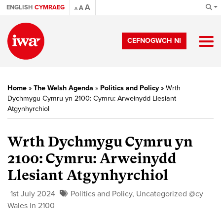
A
ENGLISH
CYMRAEG
A
A
CEFNOGWCH NI
Home
»
The Welsh Agenda
»
Politics and Policy
»
Wrth
Dychmygu Cymru yn 2100: Cymru: Arweinydd Llesiant
Atgynhyrchiol
Wrth Dychmygu Cymru yn
2100: Cymru: Arweinydd
Llesiant Atgynhyrchiol
1st July 2024
Politics and Policy
,
Uncategorized @cy
Wales in 2100