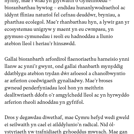
hynny, mae’r wlad yn glytwaith o Gynefinoedd –
bioranbarthau bywiog – endidau hunanlywodraethol ac
iddynt ffiniau naturiol fel cefnau deuddwr, bryniau, a
pharthau ecolegol. Mae’r rhanbarthau hyn, a lywir gan yr
ecosystemau unigryw y maent yn eu cwmpasu, yn
grymuso cymunedau i reoli eu hadnoddau a llunio
atebion lleol i heriau’r hinsawdd.
Gallai bioranbarth arfordirol flaenoriaethu harneisio ynni
llanw ac ynni’r gwynt, ond gallai rhanbarth mynyddig
ddatblygu atebion trydan dŵr arloesol a chanolbwyntio
ar arferion coedwigaeth gynaliadwy. Mae’r broses
gwneud penderfyniadau leol hon yn meithrin
dealltwriaeth ddofn o’r amgylchedd lleol ac yn hyrwyddo
arferion rheoli adnoddau yn gyfrifol.
Dros y degawdau diwethaf, mae Cymru hefyd wedi gweld
ei seilwaith yn cael ei ailddylunio’n radical.
Nid ôl-
ystyriaeth yw trafnidiaeth gyhoeddus mwyach. Mae gan