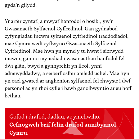
gyda’n gilydd.
Yr arfer cyntaf, a mwyaf hanfodol o bosibl, yw’r
Gwasanaeth Sylfaenol Cyffredinol.
Gan gydnabod
cyfyngiadau incwm sylfaenol cyffredinol traddodiadol,
mae Cymru wedi cyflwyno Gwasanaeth Sylfaenol
Cyffredinol. Mae hwn yn mynd y tu hwnt i sicrwydd
incwm, gan roi mynediad i wasanaethau hanfodol fel
dŵr glân, bwyd a gynhyrchir yn lleol, ynni
adnewyddadwy, a seiberfiosffer amledd uchel. Mae hyn
yn cael gwared ar anghenion sylfaenol fel rhwystr i dwf
personol ac yn rhoi cyfle i bawb ganolbwyntio ar eu hoff
bethau.
Gofod i drafod, dadlau, ac ymchwilio.
Cefnogwch brif felin drafod annibynnol
Cymru.