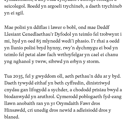
seicolegol. Roedd yn argoeli trychineb, a daeth trychineb
yn ei sgil.
Mae polisi yn ddiflas i lawer o bobl, ond mae Deddf
Llesiant Cenedlaethau’r Dyfodol yn teimlo fel trobwynt i
mi, hyd yn oed 85 mlynedd wedi’i phasio. I’r rhai a oedd
yn llunio polisi bryd hynny, rwy’n dychmygu ei bod yn
teimlo fel petai alaw fach wrthryfelgar yn cael ei chanu
yng nghanol y twrw, sibrwd yn erbyn y storm.
Tua 2035, fel y gwyddom oll, aeth pethau’n ddu ar y byd.
Daeth tywydd eithaf yn beth cyffredin, dinistriwyd
cnydau gan lifogydd a sychder, a chododd prisiau bwyd a
biodanwydd yn aruthrol. Cymerodd poblogaeth fyd-eang
llawn anobaith ran yn yr Orymdaith Fawr dros
Hinsawdd, cri unedig dros newid a adleisiodd dros y
blaned.