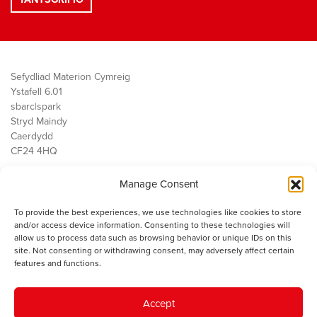
Sefydliad Materion Cymreig
Ystafell 6.01
sbarc|spark
Stryd Maindy
Caerdydd
CF24 4HQ
Manage Consent
Ein Gwaith
Democratiaeth
To provide the best experiences, we use technologies like cookies to store
Public Services
and/or access device information. Consenting to these technologies will
Economi
allow us to process data such as browsing behavior or unique IDs on this
site. Not consenting or withdrawing consent, may adversely affect certain
Y SMC
features and functions.
Amdanom Ni
Cysylltwch â ni
Accept