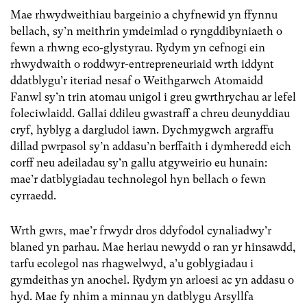
Mae rhwydweithiau bargeinio a chyfnewid yn ffynnu
bellach, sy’n meithrin ymdeimlad o ryngddibyniaeth o
fewn a rhwng eco-glystyrau. Rydym yn cefnogi ein
rhwydwaith o roddwyr-entrepreneuriaid wrth iddynt
ddatblygu’r iteriad nesaf o Weithgarwch Atomaidd
Fanwl sy’n trin atomau unigol i greu gwrthrychau ar lefel
foleciwlaidd. Gallai ddileu gwastraff a chreu deunyddiau
cryf, hyblyg a dargludol iawn. Dychmygwch argraffu
dillad pwrpasol sy’n addasu’n berffaith i dymheredd eich
corff neu adeiladau sy’n gallu atgyweirio eu hunain:
mae’r datblygiadau technolegol hyn bellach o fewn
cyrraedd.
Wrth gwrs, mae’r frwydr dros ddyfodol cynaliadwy’r
blaned yn parhau. Mae heriau newydd o ran yr hinsawdd,
tarfu ecolegol nas rhagwelwyd, a’u goblygiadau i
gymdeithas yn anochel. Rydym yn arloesi ac yn addasu o
hyd. Mae fy nhîm a minnau yn datblygu Arsyllfa