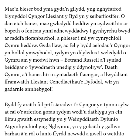
Mae’n bleser bod yma gyda’n gilydd, yng nghyfarfod
blynyddol Cyngor Llesiant y Byd yn y seiberfiosffer. O
dan eich baner, mae gwledydd heddiw yn cydweithio ar
bopeth o fentrau ynni adnewyddadwy i gynhyrchu bwyd
ar raddfa fioranbarthol, a phleser i mi yw cynrychioli
Cymru heddiw. Gyda llaw, ac fel y bydd aelodau’r Cyngor
yn hollol ymwybodol, rydym yn ddyledus i weledydd o
Gymru am y modwl hwn – Betrand Russell a’i syniad
beiddgar o ‘lywodraeth unedig y ddynolryw’. Daeth
Cymru, a’i hanes hir o syniadaeth flaengar, a llwyddiant
fframwaith Llesiant Cenedlaethau’r Dyfodol, wir yn
gadarnle annhebygol!
Bydd fy araith fel prif siaradwr i’r Cyngor yn tynnu sylw
at rai o’r arferion gorau rydym wedi’u datblygu yn ein
llifau gwaith estynedig yn y Weinyddiaeth Dylunio
Atgynhyrchiol yng Nghymru, yn y gobaith y gallwn
barhau â’n rôl o lunio ffyrdd newydd a gwell o weithio