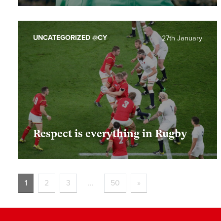
UNCATEGORIZED @CY
27th January
Respect is everything in Rugby
1
2
3
…
50
»