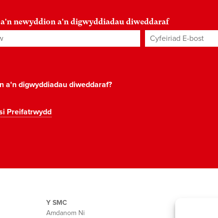
 a'n newyddion a'n digwyddiadau diweddaraf
Cyfeiriad E-bost
*
on a'n digwyddiadau diweddaraf?
si Preifatrwydd
Y SMC
Amdanom Ni