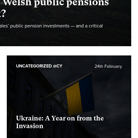
re Welsh public pensions
k?
les’ public pension investments — and a critical
UNCATEGORIZED @CY
24th February
Ukraine: A Year on from the
Invasion