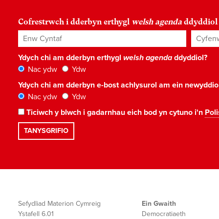
Cofrestrwch i dderbyn erthygl
welsh agenda
ddyddiol
Enw Cyntaf
Cyfenw
Ydych chi am dderbyn erthygl
welsh agenda
ddyddiol?
Nac ydw
Ydw
Ydych chi am dderbyn e-bost achlysurol am ein newyddi
Nac ydw
Ydw
Ticiwch y blwch i gadarnhau eich bod yn cytuno i'n
Poli
Sefydliad Materion Cymreig
Ein Gwaith
Ystafell 6.01
Democratiaeth