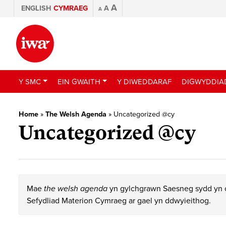
A
ENGLISH
CYMRAEG
A
A
Y SMC
EIN GWAITH
Y DIWEDDARAF
DIGWYDDIA
Home
»
The Welsh Agenda
»
Uncategorized @cy
Uncategorized @cy
Mae
the welsh agenda
yn gylchgrawn Saesneg sydd yn c
Sefydliad Materion Cymraeg ar gael yn ddwyieithog.