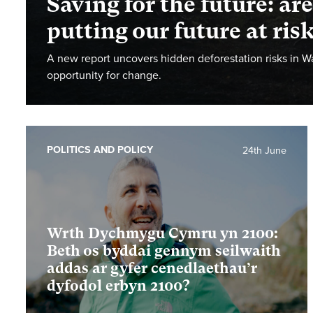
Saving for the future: a
putting our future at ris
A new report uncovers hidden deforestation risks in Wa
opportunity for change.
POLITICS AND POLICY
24th June
Wrth Dychmygu Cymru yn 2100:
Beth os byddai gennym seilwaith
addas ar gyfer cenedlaethau’r
dyfodol erbyn 2100?