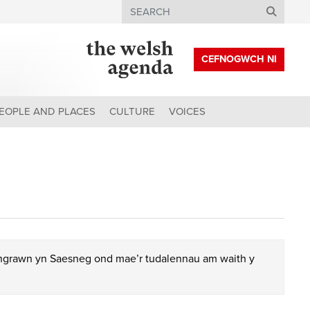
Search
CEFNOGWCH NI
EOPLE AND PLACES
CULTURE
VOICES
chgrawn yn Saesneg ond mae’r tudalennau am waith y