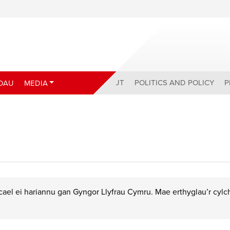
ABOUT
POLITICS AND POLICY
P
DAU
MEDIA
ael ei hariannu gan Gyngor Llyfrau Cymru. Mae erthyglau’r cyl