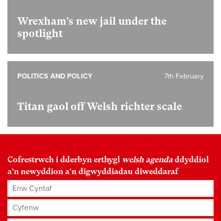
Wrexham’s new jail under the
spotlight
POLITICS AND POLICY
7th February
Titan gaol off Welsh richter scale
Cofrestrwch i dderbyn erthygl
welsh agenda
ddyddiol
a'n newyddion a'n digwyddiadau diweddaraf
Enw Cyntaf
Cyfenw