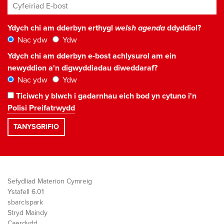
Cyfeiriad E-bost
*
Ydych chi am dderbyn erthygl
welsh agenda
ddyddiol?
Nac ydw
Ydw
Ydych chi am dderbyn e-bost achlysurol am ein
newyddion a'n digwyddiadau diweddaraf?
Nac ydw
Ydw
Ticiwch y blwch i gadarnhau eich bod yn cytuno i'n
Polisi Preifatrwydd
Sefydliad Materion Cymreig
Ystafell 6.01
sbarc|spark
Stryd Maindy
Caerdydd