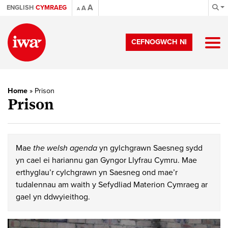
A
ENGLISH
CYMRAEG
A
A
CEFNOGWCH NI
Home
»
Prison
Prison
Mae
the welsh agenda
yn gylchgrawn Saesneg sydd
yn cael ei hariannu gan Gyngor Llyfrau Cymru. Mae
erthyglau’r cylchgrawn yn Saesneg ond mae’r
tudalennau am waith y Sefydliad Materion Cymraeg ar
gael yn ddwyieithog.