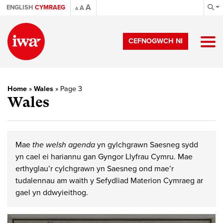
A
ENGLISH
CYMRAEG
A
A
CEFNOGWCH NI
Home
»
Wales
»
Page 3
Wales
Mae
the welsh agenda
yn gylchgrawn Saesneg sydd
yn cael ei hariannu gan Gyngor Llyfrau Cymru. Mae
erthyglau’r cylchgrawn yn Saesneg ond mae’r
tudalennau am waith y Sefydliad Materion Cymraeg ar
gael yn ddwyieithog.