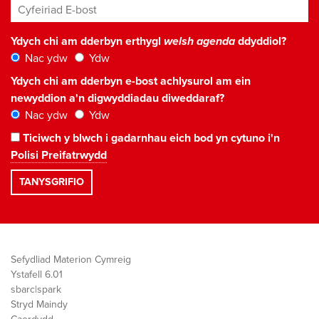
Cyfeiriad E-bost
*
Ydych chi am dderbyn erthygl
welsh agenda
ddyddiol?
Nac ydw
Ydw
Ydych chi am dderbyn e-bost achlysurol am ein
newyddion a'n digwyddiadau diweddaraf?
Nac ydw
Ydw
Ticiwch y blwch i gadarnhau eich bod yn cytuno i'n
Polisi Preifatrwydd
Sefydliad Materion Cymreig
Ystafell 6.01
sbarc|spark
Stryd Maindy