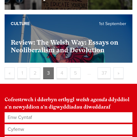
CULTURE
1st September
Review: The Welsh Way: Essays on
Neoliberalism and Devolution
«
1
2
3
4
5
…
37
»
Cofrestrwch i dderbyn erthygl
welsh agenda
ddyddiol
a'n newyddion a'n digwyddiadau diweddaraf
Enw Cyntaf
Cyfenw