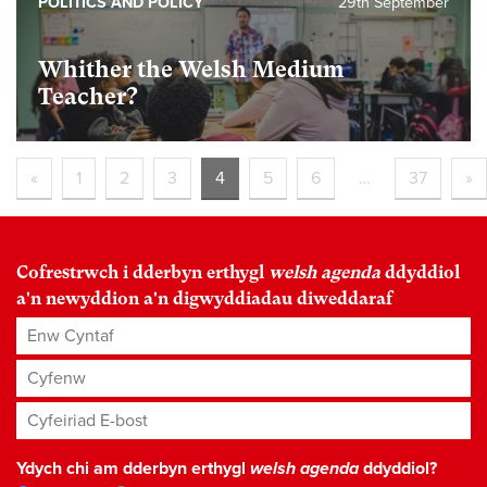
POLITICS AND POLICY
29th September
Whither the Welsh Medium
Teacher?
«
1
2
3
4
5
6
…
37
»
Cofrestrwch i dderbyn erthygl
welsh agenda
ddyddiol
a'n newyddion a'n digwyddiadau diweddaraf
Enw Cyntaf
Cyfenw
Cyfeiriad E-bost
*
Ydych chi am dderbyn erthygl
welsh agenda
ddyddiol?