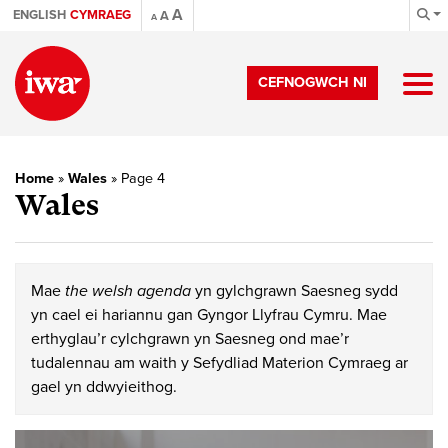
A
ENGLISH
CYMRAEG
A
A
CEFNOGWCH NI
Home
»
Wales
»
Page 4
Wales
Mae
the welsh agenda
yn gylchgrawn Saesneg sydd
yn cael ei hariannu gan Gyngor Llyfrau Cymru. Mae
erthyglau’r cylchgrawn yn Saesneg ond mae’r
tudalennau am waith y Sefydliad Materion Cymraeg ar
gael yn ddwyieithog.