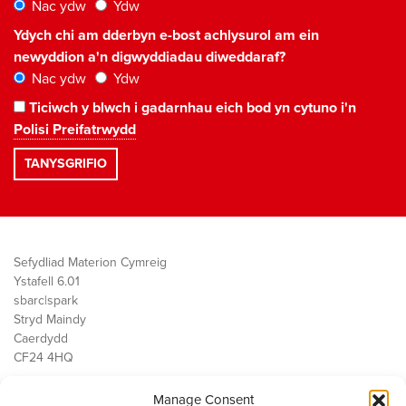
Nac ydw
Ydw
Ydych chi am dderbyn e-bost achlysurol am ein
newyddion a'n digwyddiadau diweddaraf?
Nac ydw
Ydw
Ticiwch y blwch i gadarnhau eich bod yn cytuno i'n
Polisi Preifatrwydd
Sefydliad Materion Cymreig
Ystafell 6.01
sbarc|spark
Stryd Maindy
Caerdydd
CF24 4HQ
Manage Consent
Ein Gwaith