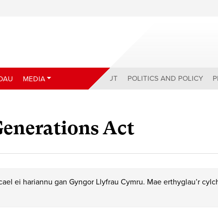
ABOUT
POLITICS AND POLICY
P
DAU
MEDIA
Generations Act
ael ei hariannu gan Gyngor Llyfrau Cymru. Mae erthyglau’r cyl