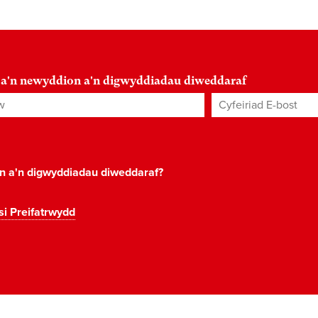
 a'n newyddion a'n digwyddiadau diweddaraf
Cyfeiriad E-bost
*
on a'n digwyddiadau diweddaraf?
si Preifatrwydd