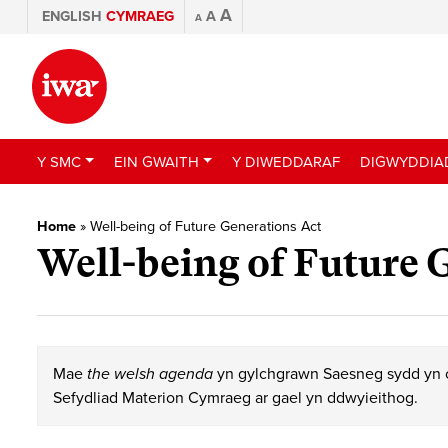
A
ENGLISH
CYMRAEG
A
A
Y SMC
EIN GWAITH
Y DIWEDDARAF
DIGWYDDIA
Home
»
Well-being of Future Generations Act
Well-being of Future 
Mae
the welsh agenda
yn gylchgrawn Saesneg sydd yn c
Sefydliad Materion Cymraeg ar gael yn ddwyieithog.