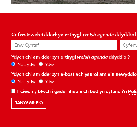
Cofrestrwch i dderbyn erthygl
welsh agenda
ddyddiol
Enw Cyntaf
Cyfenw
Ydych chi am dderbyn erthygl
welsh agenda
ddyddiol?
Nac ydw
Ydw
Ydych chi am dderbyn e-bost achlysurol am ein newyddi
Nac ydw
Ydw
Ticiwch y blwch i gadarnhau eich bod yn cytuno i'n
Poli