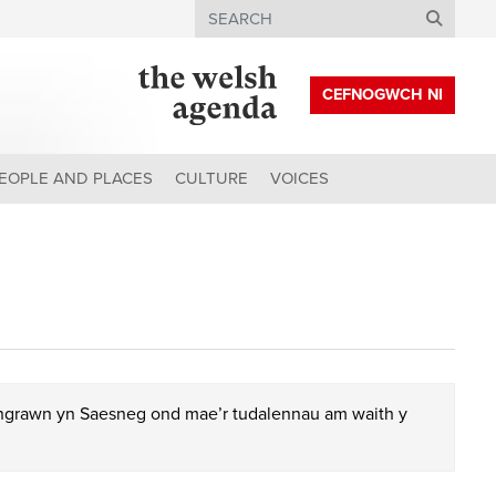
Search
CEFNOGWCH NI
EOPLE AND PLACES
CULTURE
VOICES
chgrawn yn Saesneg ond mae’r tudalennau am waith y