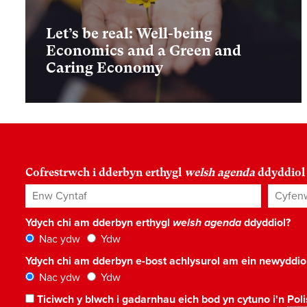
Let’s be real: Well-being
Economics and a Green and
Caring Economy
Cofrestrwch i dderbyn erthygl
welsh agenda
ddyddiol
Enw Cyntaf
Cyfenw
Ydych chi am dderbyn erthygl
welsh agenda
ddyddiol?
Nac ydw
Ydw
Ydych chi am dderbyn e-bost achlysurol am ein newyddi
Nac ydw
Ydw
Ticiwch y blwch i gadarnhau eich bod yn cytuno i'n
Poli