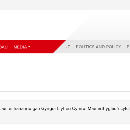
ABOUT
POLITICS AND POLICY
P
DAU
MEDIA
ael ei hariannu gan Gyngor Llyfrau Cymru. Mae erthyglau’r cyl