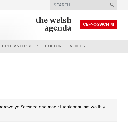
Search
CEFNOGWCH NI
EOPLE AND PLACES
CULTURE
VOICES
chgrawn yn Saesneg ond mae’r tudalennau am waith y