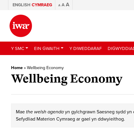
A
ENGLISH
CYMRAEG
A
A
Y SMC
EIN GWAITH
Y DIWEDDARAF
DIGWYDDIA
Home
»
Wellbeing Economy
Wellbeing Economy
Mae
the welsh agenda
yn gylchgrawn Saesneg sydd yn c
Sefydliad Materion Cymraeg ar gael yn ddwyieithog.