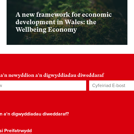
A new framework for economic
development in Wales: the
Wellbeing Economy
 a'n newyddion a'n digwyddiadau diweddaraf
Cyfeiriad E-bost
*
on a'n digwyddiadau diweddaraf?
si Preifatrwydd