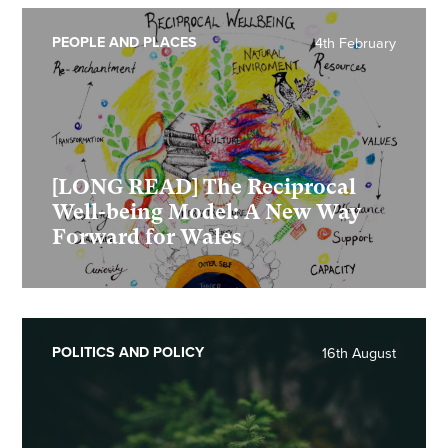
PEOPLE AND PLACES
4th February
[LONG READ] The Reciprocal
Well-being Model: A New Way
Forward for Wales
POLITICS AND POLICY
16th August