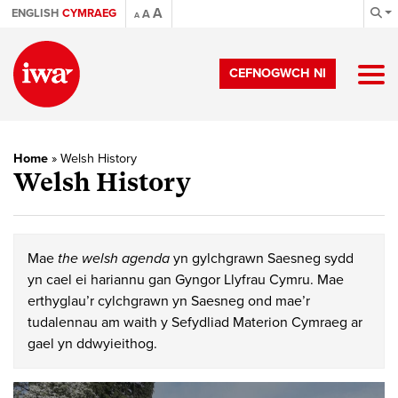
A
ENGLISH
CYMRAEG
A
A
CEFNOGWCH NI
Home
»
Welsh History
Welsh History
Mae
the welsh agenda
yn gylchgrawn Saesneg sydd
yn cael ei hariannu gan Gyngor Llyfrau Cymru. Mae
erthyglau’r cylchgrawn yn Saesneg ond mae’r
tudalennau am waith y Sefydliad Materion Cymraeg ar
gael yn ddwyieithog.