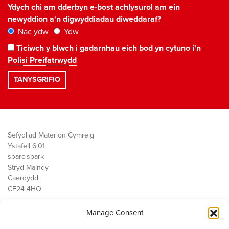
Ydych chi am dderbyn e-bost achlysurol am ein
newyddion a'n digwyddiadau diweddaraf?
Nac ydw
Ydw
Ticiwch y blwch i gadarnhau eich bod yn cytuno i'n
Polisi Preifatrwydd
Sefydliad Materion Cymreig
Ystafell 6.01
sbarc|spark
Stryd Maindy
Caerdydd
CF24 4HQ
Manage Consent
Ein Gwaith
Democratiaeth