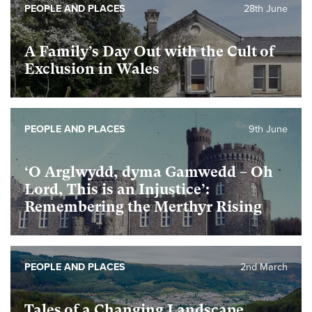
PEOPLE AND PLACES
28th June
A Family’s Day Out with the Cult of
Exclusion in Wales
PEOPLE AND PLACES
9th June
‘O Arglwydd, dyma Gamwedd – Oh
Lord, This is an Injustice’:
Remembering the Merthyr Rising
PEOPLE AND PLACES
2nd March
Tales of a Changing Landscape