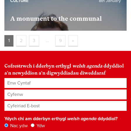
CULTURE
8th January
A monument to the communal
1
2
3
…
9
»
Cofrestrwch i dderbyn erthygl
welsh agenda
ddyddiol
a'n newyddion a'n digwyddiadau diweddaraf
Enw Cyntaf
Cyfenw
Cyfeiriad E-bost
*
Ydych chi am dderbyn erthygl
welsh agenda
ddyddiol?
Nac ydw
Ydw