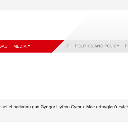
ABOUT
POLITICS AND POLICY
P
DAU
MEDIA
ael ei hariannu gan Gyngor Llyfrau Cymru. Mae erthyglau’r cyl