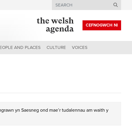
Search
CEFNOGWCH NI
EOPLE AND PLACES
CULTURE
VOICES
chgrawn yn Saesneg ond mae’r tudalennau am waith y