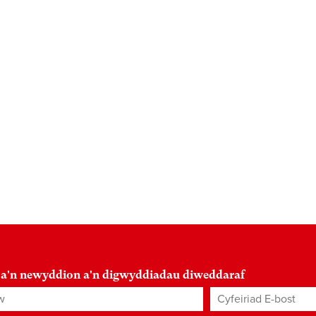
 a'n newyddion a'n digwyddiadau diweddaraf
Cyfeiriad E-bost
*