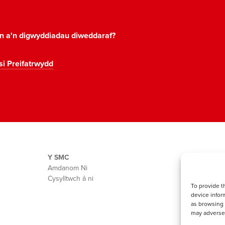
on a'n digwyddiadau diweddaraf?
si Preifatrwydd
Y SMC
Amdanom Ni
Cysylltwch â ni
To provide t
device infor
as browsing 
may adversel