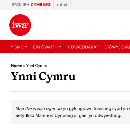
A
ENGLISH
CYMRAEG
A
A
Y SMC
EIN GWAITH
Y DIWEDDARAF
DIGWYDDIA
Home
»
Ynni Cymru
Ynni Cymru
Mae
the welsh agenda
yn gylchgrawn Saesneg sydd yn c
Sefydliad Materion Cymraeg ar gael yn ddwyieithog.