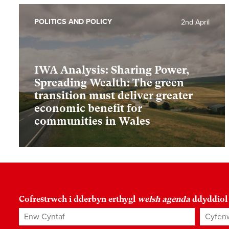
POLITICS AND POLICY
2nd April
IWA Analysis: Sharing Power,
Spreading Wealth: The green
transition must deliver greater
economic benefit for
communities in Wales
Cofrestrwch i dderbyn erthygl
welsh agenda
ddyddiol
Enw Cyntaf
Cyfenw