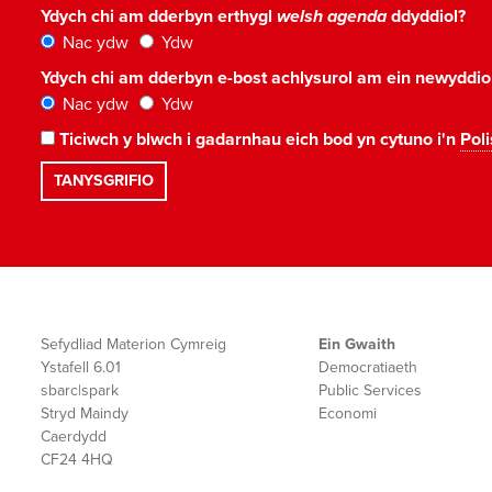
Ydych chi am dderbyn erthygl
welsh agenda
ddyddiol?
Nac ydw
Ydw
Ydych chi am dderbyn e-bost achlysurol am ein newyddi
Nac ydw
Ydw
Ticiwch y blwch i gadarnhau eich bod yn cytuno i'n
Poli
Sefydliad Materion Cymreig
Ein Gwaith
Ystafell 6.01
Democratiaeth
sbarc|spark
Public Services
Stryd Maindy
Economi
Caerdydd
CF24 4HQ