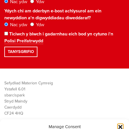
Nac ydw
Ydw
Ydych chi am dderbyn e-bost achlysurol am ein
newyddion a'n digwyddiadau diweddaraf?
Nac ydw
Ydw
Ticiwch y blwch i gadarnhau eich bod yn cytuno i'n
Polisi Preifatrwydd
Sefydliad Materion Cymreig
Ystafell 6.01
sbarc|spark
Stryd Maindy
Caerdydd
CF24 4HQ
Manage Consent
Ein Gwaith