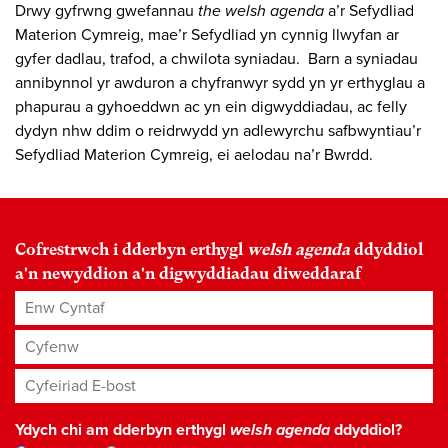
Drwy gyfrwng gwefannau
the welsh agenda
a’r Sefydliad
Materion Cymreig, mae’r Sefydliad yn cynnig llwyfan ar
gyfer dadlau, trafod, a chwilota syniadau. Barn a syniadau
annibynnol yr awduron a chyfranwyr sydd yn yr erthyglau a
phapurau a gyhoeddwn ac yn ein digwyddiadau, ac felly
dydyn nhw ddim o reidrwydd yn adlewyrchu safbwyntiau’r
Sefydliad Materion Cymreig, ei aelodau na’r Bwrdd.
Cofrestrwch i dderbyn erthygl
welsh agenda
ddyddiol
a'n newyddion a'n digwyddiadau diweddaraf
Enw Cyntaf
Cyfenw
Cyfeiriad E-bost
*
Ydych chi am dderbyn erthygl
welsh agenda
ddyddiol?