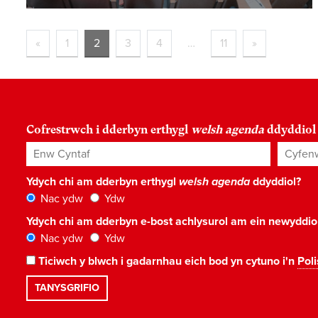
«
1
2
3
4
…
11
»
Cofrestrwch i dderbyn erthygl
welsh agenda
ddyddiol
Enw Cyntaf
Cyfenw
Ydych chi am dderbyn erthygl
welsh agenda
ddyddiol?
Nac ydw
Ydw
Ydych chi am dderbyn e-bost achlysurol am ein newyddi
Nac ydw
Ydw
Ticiwch y blwch i gadarnhau eich bod yn cytuno i'n
Poli