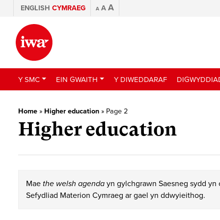
A
ENGLISH
CYMRAEG
A
A
Y SMC
EIN GWAITH
Y DIWEDDARAF
DIGWYDDIA
Home
»
Higher education
»
Page 2
Higher education
Mae
the welsh agenda
yn gylchgrawn Saesneg sydd yn c
Sefydliad Materion Cymraeg ar gael yn ddwyieithog.