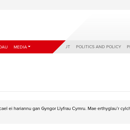
ABOUT
POLITICS AND POLICY
P
DAU
MEDIA
ael ei hariannu gan Gyngor Llyfrau Cymru. Mae erthyglau’r cyl