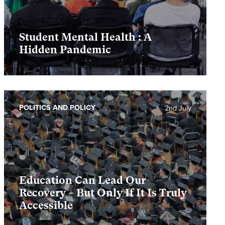
Student Mental Health : A
Hidden Pandemic
POLITICS AND POLICY
2nd July
Education Can Lead Our
Recovery – But Only If It Is Truly
Accessible