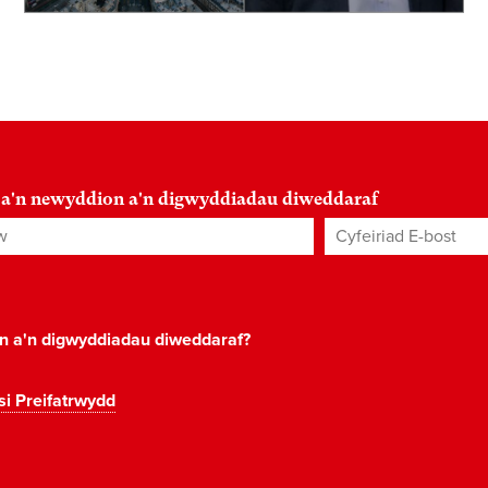
 a'n newyddion a'n digwyddiadau diweddaraf
Cyfeiriad E-bost
*
on a'n digwyddiadau diweddaraf?
si Preifatrwydd