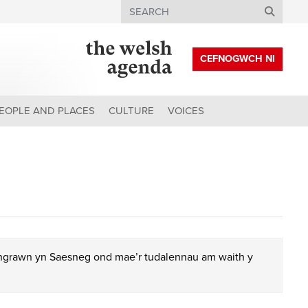
Search
CEFNOGWCH NI
EOPLE AND PLACES
CULTURE
VOICES
chgrawn yn Saesneg ond mae’r tudalennau am waith y