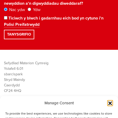
newyddion a'n digwyddiadau diweddaraf?
Nac ydw
Ydw
Ticiwch y blwch i gadarnhau eich bod yn cytuno i'n
Polisi Preifatrwydd
Sefydliad Materion Cymreig
Ystafell 6.01
sbarc|spark
Stryd Maindy
Caerdydd
CF24 4HQ
Manage Consent
Ein Gwaith
Democratiaeth
To provide the best experiences, we use technologies like cookies to store
Public Services