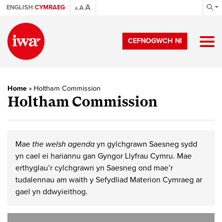
A
ENGLISH
CYMRAEG
A
A
CEFNOGWCH NI
Home
»
Holtham Commission
Holtham Commission
Mae
the welsh agenda
yn gylchgrawn Saesneg sydd
yn cael ei hariannu gan Gyngor Llyfrau Cymru. Mae
erthyglau’r cylchgrawn yn Saesneg ond mae’r
tudalennau am waith y Sefydliad Materion Cymraeg ar
gael yn ddwyieithog.