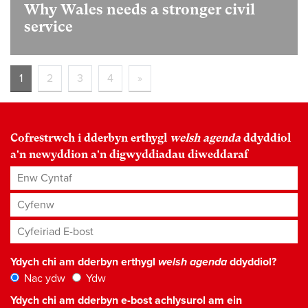
Why Wales needs a stronger civil
service
1
2
3
4
»
Cofrestrwch i dderbyn erthygl
welsh agenda
ddyddiol
a'n newyddion a'n digwyddiadau diweddaraf
Enw Cyntaf
Cyfenw
Cyfeiriad E-bost
*
Ydych chi am dderbyn erthygl
welsh agenda
ddyddiol?
Nac ydw
Ydw
Ydych chi am dderbyn e-bost achlysurol am ein