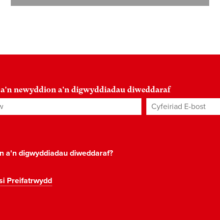
 a'n newyddion a'n digwyddiadau diweddaraf
Cyfeiriad E-bost
*
on a'n digwyddiadau diweddaraf?
si Preifatrwydd