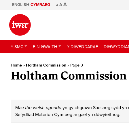
A
ENGLISH
CYMRAEG
A
A
Y SMC
EIN GWAITH
Y DIWEDDARAF
DIGWYDDIA
Home
»
Holtham Commission
»
Page 3
Holtham Commission
Mae
the welsh agenda
yn gylchgrawn Saesneg sydd yn c
Sefydliad Materion Cymraeg ar gael yn ddwyieithog.