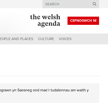
Search
CEFNOGWCH NI
EOPLE AND PLACES
CULTURE
VOICES
chgrawn yn Saesneg ond mae’r tudalennau am waith y