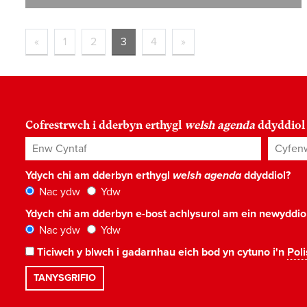
«
1
2
3
4
»
Cofrestrwch i dderbyn erthygl
welsh agenda
ddyddiol
Enw Cyntaf
Cyfenw
Ydych chi am dderbyn erthygl
welsh agenda
ddyddiol?
Nac ydw
Ydw
Ydych chi am dderbyn e-bost achlysurol am ein newyddi
Nac ydw
Ydw
Ticiwch y blwch i gadarnhau eich bod yn cytuno i'n
Poli