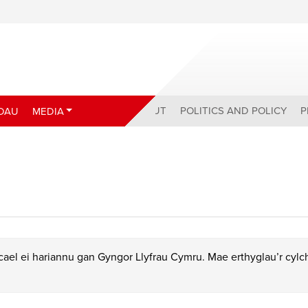
ABOUT
POLITICS AND POLICY
P
DAU
MEDIA
ael ei hariannu gan Gyngor Llyfrau Cymru. Mae erthyglau’r cyl