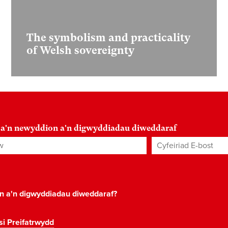
The symbolism and practicality
of Welsh sovereignty
 a'n newyddion a'n digwyddiadau diweddaraf
Cyfeiriad E-bost
*
on a'n digwyddiadau diweddaraf?
si Preifatrwydd