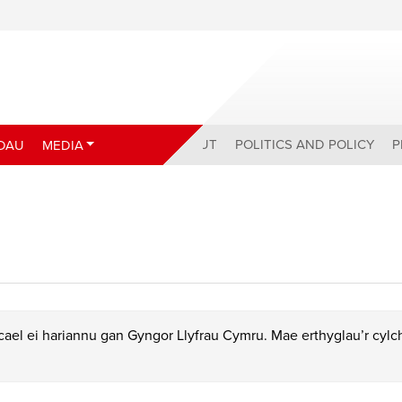
ABOUT
POLITICS AND POLICY
P
DAU
MEDIA
ael ei hariannu gan Gyngor Llyfrau Cymru. Mae erthyglau’r cyl