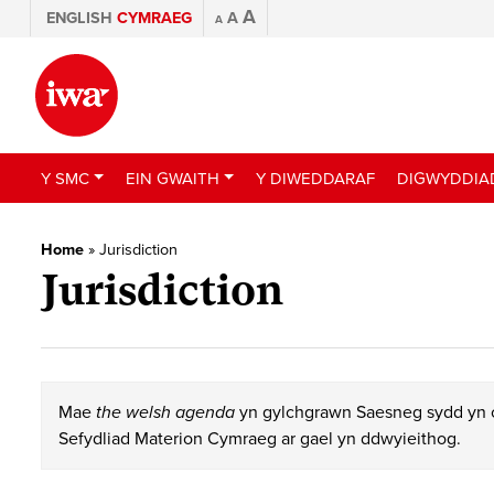
A
ENGLISH
CYMRAEG
A
A
Y SMC
EIN GWAITH
Y DIWEDDARAF
DIGWYDDIA
Home
»
Jurisdiction
Jurisdiction
Mae
the welsh agenda
yn gylchgrawn Saesneg sydd yn c
Sefydliad Materion Cymraeg ar gael yn ddwyieithog.