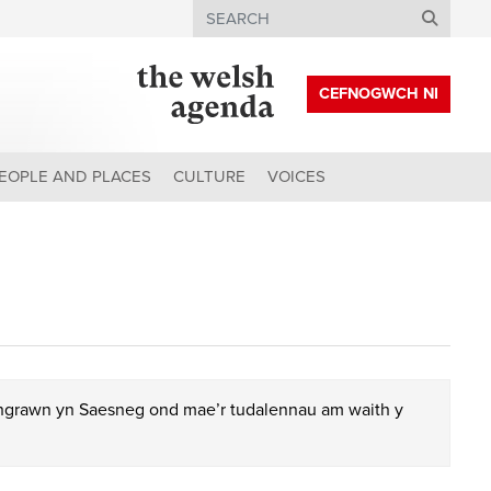
Search
CEFNOGWCH NI
EOPLE AND PLACES
CULTURE
VOICES
chgrawn yn Saesneg ond mae’r tudalennau am waith y