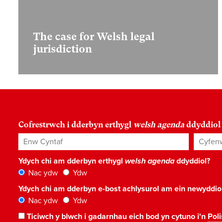
The case for Welsh legal
jurisdiction
Cofrestrwch i dderbyn erthygl
welsh agenda
ddyddiol
Enw Cyntaf
Cyfenw
Ydych chi am dderbyn erthygl
welsh agenda
ddyddiol?
Nac ydw
Ydw
Ydych chi am dderbyn e-bost achlysurol am ein newyddi
Nac ydw
Ydw
Ticiwch y blwch i gadarnhau eich bod yn cytuno i'n
Poli