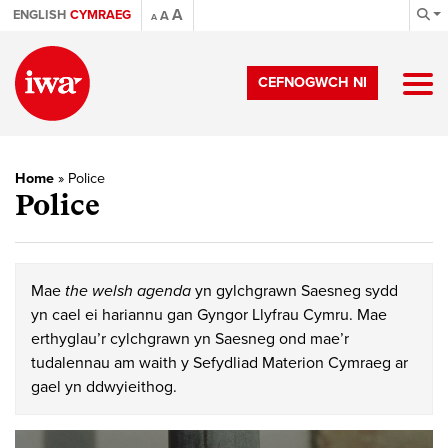
A
ENGLISH
CYMRAEG
A
A
CEFNOGWCH NI
Home
»
Police
Police
Mae
the welsh agenda
yn gylchgrawn Saesneg sydd
yn cael ei hariannu gan Gyngor Llyfrau Cymru. Mae
erthyglau’r cylchgrawn yn Saesneg ond mae’r
tudalennau am waith y Sefydliad Materion Cymraeg ar
gael yn ddwyieithog.