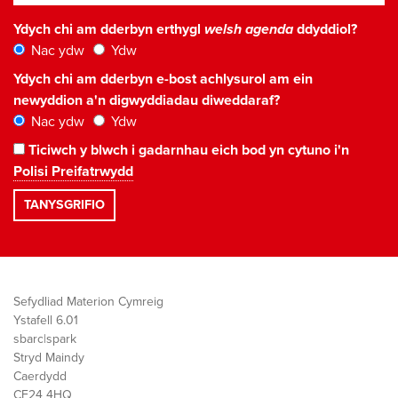
Ydych chi am dderbyn erthygl
welsh agenda
ddyddiol?
Nac ydw
Ydw
Ydych chi am dderbyn e-bost achlysurol am ein
newyddion a'n digwyddiadau diweddaraf?
Nac ydw
Ydw
Ticiwch y blwch i gadarnhau eich bod yn cytuno i'n
Polisi Preifatrwydd
Sefydliad Materion Cymreig
Ystafell 6.01
sbarc|spark
Stryd Maindy
Caerdydd
CF24 4HQ