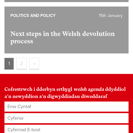
POLITICS AND POLICY
15th January
Next steps in the Welsh devolution
process
1
2
»
Cofrestrwch i dderbyn erthygl
welsh agenda
ddyddiol
a'n newyddion a'n digwyddiadau diweddaraf
Enw Cyntaf
Cyfenw
Cyfeiriad E-bost
*