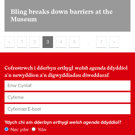
Bling breaks down barriers at the
Museum
«
1
2
3
4
5
…
7
»
Cofrestrwch i dderbyn erthygl
welsh agenda
ddyddiol
a'n newyddion a'n digwyddiadau diweddaraf
Enw Cyntaf
Cyfenw
Cyfeiriad E-bost
*
Ydych chi am dderbyn erthygl
welsh agenda
ddyddiol?
Nac ydw
Ydw