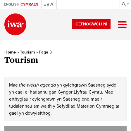
A
ENGLISH
CYMRAEG
A
A
CEFNOGWCH NI
Home
»
Tourism
»
Page 3
Tourism
Mae
the welsh agenda
yn gylchgrawn Saesneg sydd
yn cael ei hariannu gan Gyngor Llyfrau Cymru. Mae
erthyglau’r cylchgrawn yn Saesneg ond mae’r
tudalennau am waith y Sefydliad Materion Cymraeg ar
gael yn ddwyieithog.