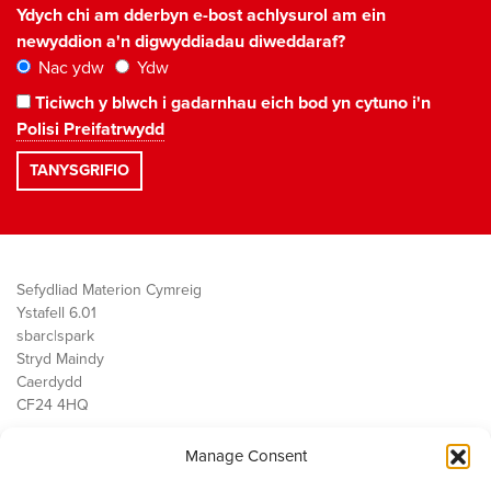
Ydych chi am dderbyn e-bost achlysurol am ein
newyddion a'n digwyddiadau diweddaraf?
Nac ydw
Ydw
Ticiwch y blwch i gadarnhau eich bod yn cytuno i'n
Polisi Preifatrwydd
Sefydliad Materion Cymreig
Ystafell 6.01
sbarc|spark
Stryd Maindy
Caerdydd
CF24 4HQ
Manage Consent
Ein Gwaith
Democratiaeth