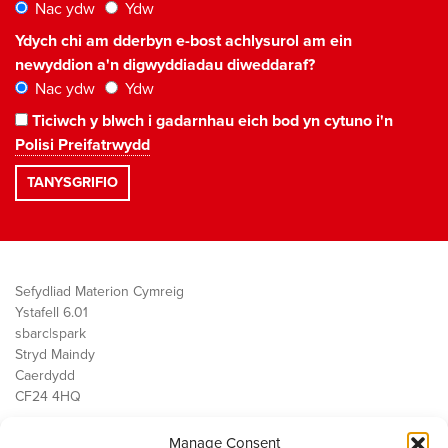
Nac ydw
Ydw
Ydych chi am dderbyn e-bost achlysurol am ein
newyddion a'n digwyddiadau diweddaraf?
Nac ydw
Ydw
Ticiwch y blwch i gadarnhau eich bod yn cytuno i'n
Polisi Preifatrwydd
Sefydliad Materion Cymreig
Ystafell 6.01
sbarc|spark
Stryd Maindy
Caerdydd
CF24 4HQ
Manage Consent