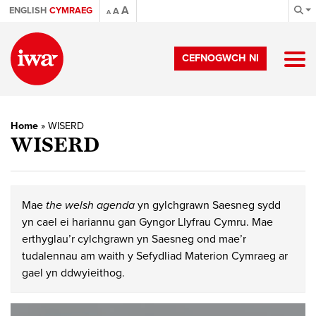
A
ENGLISH
CYMRAEG
A
A
CEFNOGWCH NI
Home
»
WISERD
WISERD
Mae
the welsh agenda
yn gylchgrawn Saesneg sydd
yn cael ei hariannu gan Gyngor Llyfrau Cymru. Mae
erthyglau’r cylchgrawn yn Saesneg ond mae’r
tudalennau am waith y Sefydliad Materion Cymraeg ar
gael yn ddwyieithog.