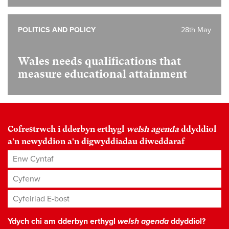
POLITICS AND POLICY
28th May
Wales needs qualifications that
measure educational attainment
Cofrestrwch i dderbyn erthygl
welsh agenda
ddyddiol
a'n newyddion a'n digwyddiadau diweddaraf
Enw Cyntaf
Cyfenw
Cyfeiriad E-bost
*
Ydych chi am dderbyn erthygl
welsh agenda
ddyddiol?