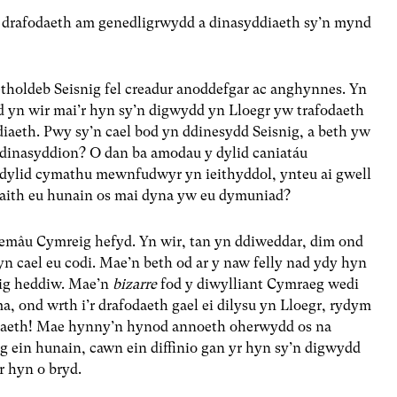
 drafodaeth am genedligrwydd a dinasyddiaeth sy’n mynd
holdeb Seisnig fel creadur anoddefgar ac anghynnes. Yn
 yn wir mai’r hyn sy’n digwydd yn Lloegr yw trafodaeth
iaeth. Pwy sy’n cael bod yn ddinesydd Seisnig, a beth yw
ddinasyddion? O dan ba amodau y dylid caniatáu
ddylid cymathu mewnfudwyr yn ieithyddol, ynteu ai gwell
iaith eu hunain os mai dyna yw eu dymuniad?
themâu Cymreig hefyd. Yn wir, tan yn ddiweddar, dim ond
 cael eu codi. Mae’n beth od ar y naw felly nad ydy hyn
eig heddiw. Mae’n
bizarre
fod y diwylliant Cymraeg wedi
ma, ond wrth i’r drafodaeth gael ei dilysu yn Lloegr, rydym
fodaeth! Mae hynny’n hynod annoeth oherwydd os na
 ein hunain, cawn ein diffinio gan yr hyn sy’n digwydd
r hyn o bryd.