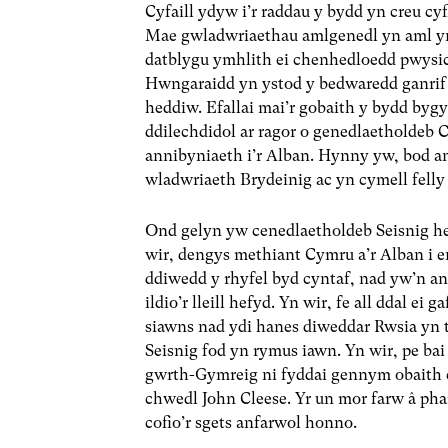
Cyfaill ydyw i’r raddau y bydd yn creu cy
Mae gwladwriaethau amlgenedl yn aml yn
datblygu ymhlith ei chenhedloedd pwysic
Hwngaraidd yn ystod y bedwaredd ganrif a
heddiw. Efallai mai’r gobaith y bydd byg
ddilechdidol ar ragor o genedlaetholdeb C
annibyniaeth i’r Alban. Hynny yw, bod an
wladwriaeth Brydeinig ac yn cymell fell
Ond gelyn yw cenedlaetholdeb Seisnig he
wir, dengys methiant Cymru a’r Alban i en
ddiwedd y rhyfel byd cyntaf, nad yw’n an
ildio’r lleill hefyd. Yn wir, fe all ddal ei
siawns nad ydi hanes diweddar Rwsia yn t
Seisnig fod yn rymus iawn. Yn wir, pe b
gwrth-Gymreig ni fyddai gennym obaith c
chwedl John Cleese. Yr un mor farw â pha
cofio’r sgets anfarwol honno.