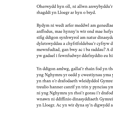
Oherwydd hyn oll, ni allwn anwybyddu’r
rhagddi yn Lloegr ar hyn o bryd.
Rydym ni wedi arfer meddwl am genedlaet
anffodus, mae hynny’n wir ond mae hefyd
sifig ddigon synhwyrol am natur dinasydd
dyletswyddau a chyfrifoldebau’r cyfryw 
mewnfudiad, gan bwy ac i ba raddau? A 
yw gadael i fewnfudwyr ddefnyddio eu h
Yn ddigon amlwg, gallai’r rhain fod yn 
yng Nghymru yr oedd y cwestiynau yma yn
yn rhan o’r drafodaeth wleidyddol Gymr
treulio hanner canrif yn trin y pynciau y
ni yng Nghymru yn rhoi’r gorau i’r dra
wnawn ni ddiffinio dinasyddiaeth Gymreig
yn Lloegr. Ac yn wir dyna sy’n digwydd a