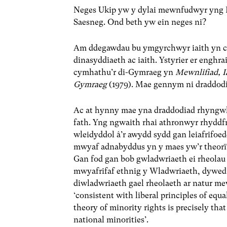
Neges Ukip yw y dylai mewnfudwyr yng 
Saesneg. Ond beth yw ein neges ni?
Am ddegawdau bu ymgyrchwyr iaith yn ce
dinasyddiaeth ac iaith. Ystyrier er engh
cymhathu’r di-Gymraeg yn
Mewnlifiad, I
Gymraeg
(1979). Mae gennym ni draddodi
Ac at hynny mae yna draddodiad rhyngwlad
fath. Yng ngwaith rhai athronwyr rhyddfry
wleidyddol â’r awydd sydd gan leiafrifoed
mwyaf adnabyddus yn y maes yw’r theorï
Gan fod gan bob gwladwriaeth ei rheolau
mwyafrifaf ethnig y Wladwriaeth, dywed K
diwladwriaeth gael rheolaeth ar natur m
‘consistent with liberal principles of equ
theory of minority rights is precisely tha
national minorities’.