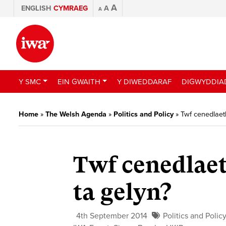
A
ENGLISH
CYMRAEG
A
A
Y SMC
EIN GWAITH
Y DIWEDDARAF
DIGWYDDIA
Home
»
The Welsh Agenda
»
Politics and Policy
»
Twf cenedlaeth
Twf cenedlaet
ta gelyn?
4th September 2014
Politics and Polic