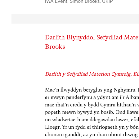
IWA Event
,
Simon Brooks
,
UKIP
Darlith Blynyddol Sefydliad Mat
Brooks
Darlith y Sefydliad Materion Cymreig, Ei
Mae’n flwyddyn beryglus yng Nghymru. Fis
er mwyn penderfynu a ydynt am i’r Alban
mae rhai’n credu y bydd Cymru hithau’n
popeth mewn bywyd yn bosib. Ond llawer
un wladwriaeth am ddegawdau lawer, efal
Lloegr. Yr un fydd ei thiriogaeth yn y bô
choncro ganddi, ac yn rhan ohoni rhwng 12