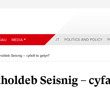
ABOUT
POLITICS AND POLICY
P
DAU
MEDIA
oldeb Seisnig – cyfaill ta gelyn?
holdeb Seisnig – cyfa
y