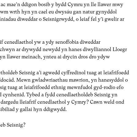
, ac mae’n ddigon bosib y bydd Cymru yn lle llawer mwy
hlwm wrth hyn yn cael eu dwysáu gan natur gynyddol
niadau diweddar o Seisnigrwydd, o leiaf fel y’i gwelir ar
rif cenedlaethol yw a ydy senoffobia diweddar
cychwyn ar drywydd newydd yn hanes diwylliannol Lloegr
 yn llawer meinach, ynteu ai drycin dros dro ydyw
holdeb Seisnig a’i agwedd cyffredinol tuag at leiafrifoedd
wyddocâd. Mewn gwladwriaethau mawrion, yn hanesyddol o
ig tuag at leiafrifoedd ethnig mewnfudol gyd-rodio efo
d cynhenid. Tybed a fydd cenedlaetholdeb Seisnig yn
dargedu lleiafrif cenedlaethol y Cymry? Cawn weld ond
biliad y gallai hyn ddigwydd.
deb Seisnig?