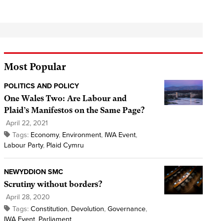
Most Popular
POLITICS AND POLICY
One Wales Two: Are Labour and
Plaid’s Manifestos on the Same Page?
April 22, 2021
Tags:
Economy
,
Environment
,
IWA Event
,
Labour Party
,
Plaid Cymru
NEWYDDION SMC
Scrutiny without borders?
April 28, 2020
Tags:
Constitution
,
Devolution
,
Governance
,
IWA Event
,
Parliament