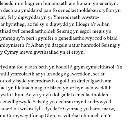
fleoedd inni hogi ein hunaniaeth ein hunain yn ei erbyn.
 dechrau ymddatod pan fo cenedlaetholdebau cryfion yn
af, fel y digwyddai yn yr Ymerodraeth Awstro-
r bymtheg, ac fel sy’n digwydd yn Lloegr a’r Alban
ythiad twf cenedlaetholdeb Seisnig yn esgor megis yn
ymreig sy’n peri i gynifer o genedlaetholwyr fod o blaid
nibyniaeth i’r Alban yn datgelu natur hanfodol Seisnig y
y y Cymry mewn gwrthsafiad yn ei erbyn.
fyd am fod y fath beth yn bodoli â grym cymdeithasol. Yn
nill ymreolaeth ar yr un adeg ag Iwerddon, sef ar
orfod y bydd ymerodraeth o golli un drefedigaeth am
 gafael yn fileinach nag o’r blaen yn yr hyn sy’n weddill:
ystio i hyn. Ac yn y dyfodol gallai cenedlaetholdeb
ai cenedligrwydd Seisnig yn dechrau mynd ar drywydd
aneri o’i wrthsefyll. Byddai’r Gymraeg yn barot marw,
rot Cernyweg Ifor ap Glyn, os ydi rhai ohonoch chi’n