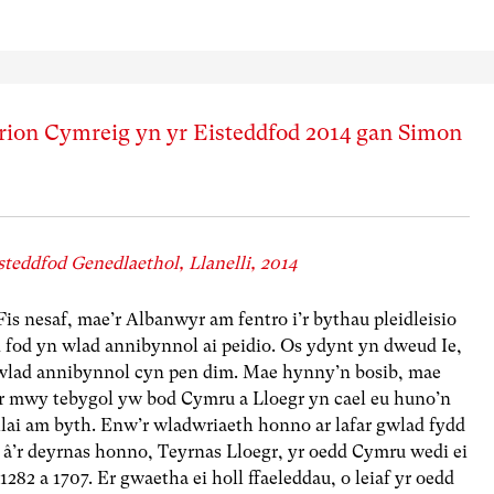
erion Cymreig yn yr Eisteddfod 2014 gan Simon
steddfod Genedlaethol, Llanelli, 2014
 nesaf, mae’r Albanwyr am fentro i’r bythau pleidleisio
 fod yn wlad annibynnol ai peidio. Os ydynt yn dweud Ie,
 wlad annibynnol cyn pen dim. Mae hynny’n bosib, mae
 mwy tebygol yw bod Cymru a Lloegr yn cael eu huno’n
lai am byth. Enw’r wladwriaeth honno ar lafar gwlad fydd
n â’r deyrnas honno, Teyrnas Lloegr, yr oedd Cymru wedi ei
82 a 1707. Er gwaetha ei holl ffaeleddau, o leiaf yr oedd