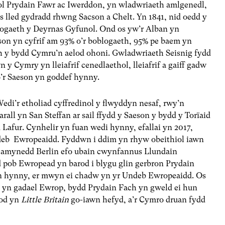
l Prydain Fawr ac Iwerddon, yn wladwriaeth amlgenedl,
ns lled gydradd rhwng Sacson a Chelt. Yn 1841, nid oedd y
logaeth y Deyrnas Gyfunol. Ond os yw’r Alban yn
eson yn cyfrif am 93% o’r boblogaeth, 95% pe baem yn
th y bydd Cymru’n aelod ohoni. Gwladwriaeth Seisnig fydd
y Cymry yn lleiafrif cenedlaethol, lleiafrif a gaiff gadw
o’r Saeson yn goddef hynny.
i’r etholiad cyffredinol y flwyddyn nesaf, rwy’n
ll yn San Steffan ar sail ffydd y Saeson y bydd y Torïaid
 Lafur. Cynhelir yn fuan wedi hynny, efallai yn 2017,
ndeb Ewropeaidd. Fyddwn i ddim yn rhyw obeithiol iawn
i amynedd Berlin efo ubain cwynfannus Llundain
 pob Ewropead yn barod i blygu glin gerbron Prydain
yn hynny, er mwyn ei chadw yn yr Undeb Ewropeaidd. Os
n yn gadael Ewrop, bydd Prydain Fach yn gweld ei hun
fod yn
Little Britain
go-iawn hefyd, a’r Cymro druan fydd