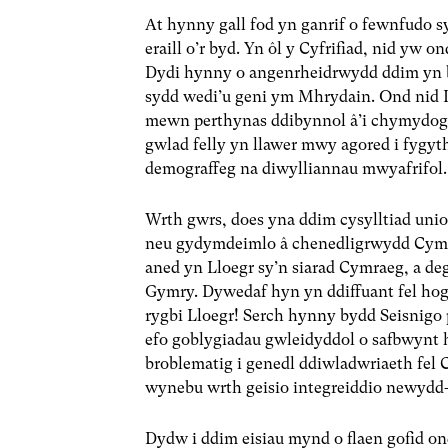
At hynny gall fod yn ganrif o fewnfudo 
eraill o’r byd. Yn ôl y Cyfrifiad, nid y
Dydi hynny o angenrheidrwydd ddim yn b
sydd wedi’u geni ym Mhrydain. Ond nid
mewn perthynas ddibynnol â’i chymydog d
gwlad felly yn llawer mwy agored i fygyt
demograffeg na diwylliannau mwyafrifol.
Wrth gwrs, does yna ddim cysylltiad un
neu gydymdeimlo â chenedligrwydd Cymre
aned yn Lloegr sy’n siarad Cymraeg, a de
Gymry. Dywedaf hyn yn ddiffuant fel hog
rygbi Lloegr! Serch hynny bydd Seisnigo p
efo goblygiadau gwleidyddol o safbwynt 
broblematig i genedl ddiwladwriaeth fel C
wynebu wrth geisio integreiddio newydd-
Dydw i ddim eisiau mynd o flaen gofid on