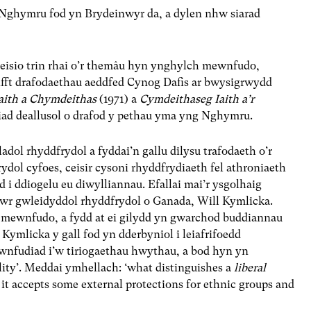
Nghymru fod yn Brydeinwyr da, a dylen nhw siarad
isio trin rhai o’r themâu hyn ynghylch mewnfudo,
raifft drafodaethau aeddfed Cynog Dafis ar bwysigrwydd
aith a Chymdeithas
(1971) a
Cymdeithaseg Iaith a’r
ad deallusol o drafod y pethau yma yng Nghymru.
ol rhyddfrydol a fyddai’n gallu dilysu trafodaeth o’r
dol cyfoes, ceisir cysoni rhyddfrydiaeth fel athroniaeth
d i ddiogelu eu diwylliannau. Efallai mai’r ysgolhaig
wr gwleidyddol rhyddfrydol o Ganada, Will Kymlicka.
 mewnfudo, a fydd at ei gilydd yn gwarchod buddiannau
ymlicka y gall fod yn dderbyniol i leiafrifoedd
ewnfudiad i’w tiriogaethau hwythau, a bod hyn yn
ality’. Meddai ymhellach: ‘what distinguishes a
liberal
t it accepts some external protections for ethnic groups and