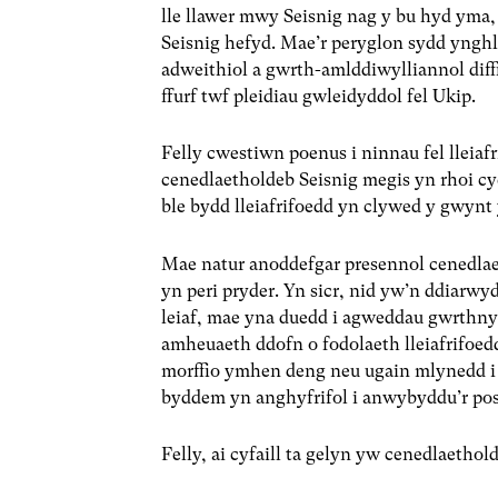
lle llawer mwy Seisnig nag y bu hyd yma
Seisnig hefyd. Mae’r peryglon sydd yng
adweithiol a gwrth-amlddiwylliannol diffi
ffurf twf pleidiau gwleidyddol fel Ukip.
Felly cwestiwn poenus i ninnau fel lleiaf
cenedlaetholdeb Seisnig megis yn rhoi 
ble bydd lleiafrifoedd yn clywed y gwynt
Mae natur anoddefgar presennol cenedlaet
yn peri pryder. Yn sicr, nid yw’n ddiar
leiaf, mae yna duedd i agweddau gwrthnys
amheuaeth ddofn o fodolaeth lleiafrifoed
morffio ymhen deng neu ugain mlynedd i 
byddem yn anghyfrifol i anwybyddu’r posi
Felly, ai cyfaill ta gelyn yw cenedlaethol