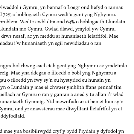
sylweddol i Gymru, yn bennaf o Loegr ond hefyd o rannau
w ond 72% o boblogaeth Cymru wedi’u geni yng Nghymru.
roblem. Wedi’r cwbl dim ond 63% o boblogaeth Llundain
 Llundain mo Cymru. Gwlad dlawd, ymylol yw Cymru,
rws nesaf, ac yn meddu ar hunaniaeth leiafrifol. Mae
hiadau i’w hunaniaeth yn sgil newidiadau o ran
iongyrchol rhwng cael eich geni yng Nghymru ac ymdeimlo
ig. Mae yna ddegau o filoedd o bobl yng Nghymru a
gau o filoedd yn fwy sy’n eu hystyried eu hunain yn
yn o Lundain y mae ei chwaer ymhlith ffans pennaf tîm
ellach ar Gymru o ran y ganran a aned y tu allan i’r wlad
hunaniaeth Gymreig. Nid mewnfudo ar ei ben ei hun sy’n
ymru, ond yr anawsterau mae diwylliant lleiafrifol yn ei
ddyfodiaid.
d mae yna bosibilrwydd cryf y bydd Prydain y dyfodol yn