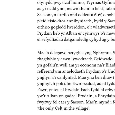
olynydd pwysicaf honno, Teyrnas Gyfuno
ac yr oedd yno, mewn theori o leiaf, fala
Saeson yn ffurfio ond oddeutu 60% o bob
pleidleisio dros annibyniaeth, bydd y Sa
eithrio gogledd Iwerddon, o’r wladwriae
Prydain heb yr Alban er cynnwys o’i mewn 
ei sefydliadau datganoledig cyhyd ag y b
Mae’n ddegawd beryglus yng Nghymru. Wed
rhagdybio y cawn lywodraeth Geidwadol ara
yn gofalu’n well am yr economi na’r Blaid
refferendwm ar aelodaeth Prydain o’r U
ynglyn â’r canlyniad. Mae yna ben draw 
ynghylch pob dim Ewropeaidd, ac ni fydd
Fawr, ynteu ai Prydain Fach fydd hi erb
yw’r Alban yn gadael Prydain, a Phrydai
fwyfwy fel caer y Saeson. Mae’n mynd i 
‘the only Celt in the village’.