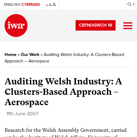
A
ENGLISH
CYMRAEG
A
A
CEFNOGWCH NI
Home
»
Our Work
»
Auditing Welsh Industry: A Clusters-Based
Approach – Aerospace
Auditing Welsh Industry: A
Clusters-Based Approach –
Aerospace
11th June 2007
Research for the Welsh Assembly Government, carried