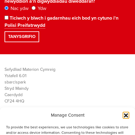
newyddion a'n digwyddiadau diweddaraf?
Nac ydw
Ydw
Ticiwch y blwch i gadarnhau eich bod yn cytuno i'n
Polisi Preifatrwydd
Sefydliad Materion Cymreig
Ystafell 6.01
sbarc|spark
Stryd Maindy
Caerdydd
CF24 4HQ
Manage Consent
Ein Gwaith
Democratiaeth
To provide the best experiences, we use technologies like cookies to store
Public Services
and/or access device information. Consenting to these technologies will