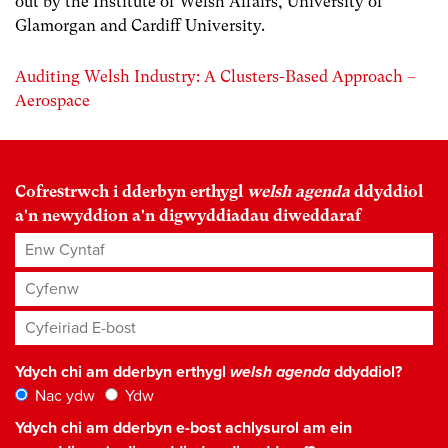
out by the Institute of Welsh Affairs, University of
Glamorgan and Cardiff University.
Auditing Welsh Industry: A Clusters-Based Approach –
Aerospace
Cofrestrwch i dderbyn erthygl
welsh agenda
ddyddiol
a'n newyddion a'n digwyddiadau diweddaraf
Enw Cyntaf
Cyfenw
Cyfeiriad E-bost
*
Ydych chi am dderbyn erthygl
welsh agenda
ddyddiol?
Nac ydw
Ydw
Ydych chi am dderbyn e-bost achlysurol am ein