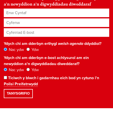
a'n newyddion a'n digwyddiadau diweddaraf
Enw Cyntaf
Cyfenw
Cyfeiriad E-bost
*
Ydych chi am dderbyn erthygl
welsh agenda
ddyddiol?
Nac ydw
Ydw
Ydych chi am dderbyn e-bost achlysurol am ein
newyddion a'n digwyddiadau diweddaraf?
Nac ydw
Ydw
Ticiwch y blwch i gadarnhau eich bod yn cytuno i'n
Polisi Preifatrwydd