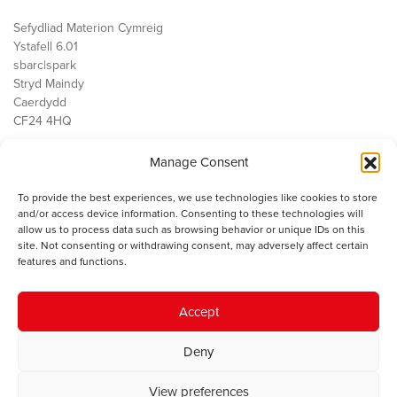
Sefydliad Materion Cymreig
Ystafell 6.01
sbarc|spark
Stryd Maindy
Caerdydd
CF24 4HQ
Manage Consent
Ein Gwaith
Democratiaeth
To provide the best experiences, we use technologies like cookies to store
Public Services
and/or access device information. Consenting to these technologies will
Economi
allow us to process data such as browsing behavior or unique IDs on this
site. Not consenting or withdrawing consent, may adversely affect certain
Y SMC
features and functions.
Amdanom Ni
Cysylltwch â ni
Accept
Deny
© 2023 Sefydliad Materion Cymreig. Cedwir yr holl hawliau.
Telerau
View preferences
ac amodau
.