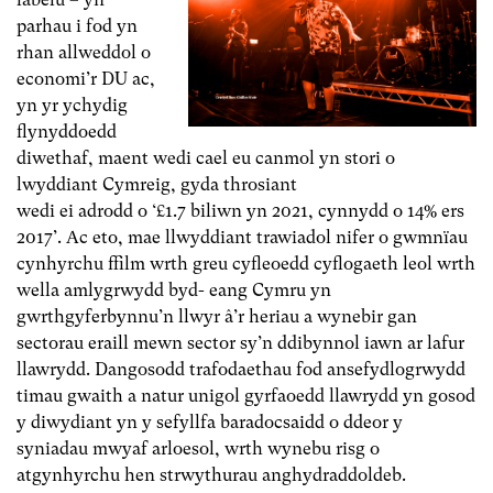
parhau i fod yn
rhan allweddol o
economi’r DU ac,
yn yr ychydig
flynyddoedd
diwethaf, maent wedi cael eu canmol yn stori o
lwyddiant Cymreig, gyda throsiant
wedi ei adrodd o ‘£1.7 biliwn yn 2021, cynnydd o 14% ers
2017’. Ac eto, mae llwyddiant trawiadol nifer o gwmnïau
cynhyrchu ffilm wrth greu cyfleoedd cyflogaeth leol wrth
wella amlygrwydd byd- eang Cymru yn
gwrthgyferbynnu’n llwyr â’r heriau a wynebir gan
sectorau eraill mewn sector sy’n ddibynnol iawn ar lafur
llawrydd. Dangosodd trafodaethau fod ansefydlogrwydd
timau gwaith a natur unigol gyrfaoedd llawrydd yn gosod
y diwydiant yn y sefyllfa baradocsaidd o ddeor y
syniadau mwyaf arloesol, wrth wynebu risg o
atgynhyrchu hen strwythurau anghydraddoldeb.