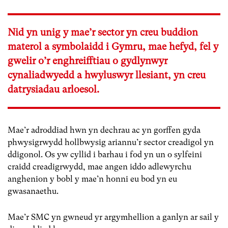
Nid yn unig y mae’r sector yn creu buddion
materol a symbolaidd i Gymru, mae hefyd, fel y
gwelir o’r enghreifftiau o gydlynwyr
cynaliadwyedd a hwyluswyr llesiant, yn creu
datrysiadau arloesol.
Mae’r adroddiad hwn yn dechrau ac yn gorffen gyda
phwysigrwydd hollbwysig ariannu’r sector creadigol yn
ddigonol. Os yw cyllid i barhau i fod yn un o sylfeini
craidd creadigrwydd, mae angen iddo adlewyrchu
anghenion y bobl y mae’n honni eu bod yn eu
gwasanaethu.
Mae’r SMC yn gwneud yr argymhellion a ganlyn ar sail y