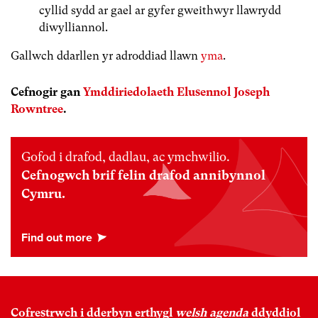
cyllid sydd ar gael ar gyfer gweithwyr llawrydd
diwylliannol.
Gallwch ddarllen yr adroddiad llawn
yma
.
Cefnogir gan
Ymddiriedolaeth Elusennol Joseph
Rowntree
.
Gofod i drafod, dadlau, ac ymchwilio.
Cefnogwch brif felin drafod annibynnol
Cymru.
Cofrestrwch i dderbyn erthygl
welsh agenda
ddyddiol