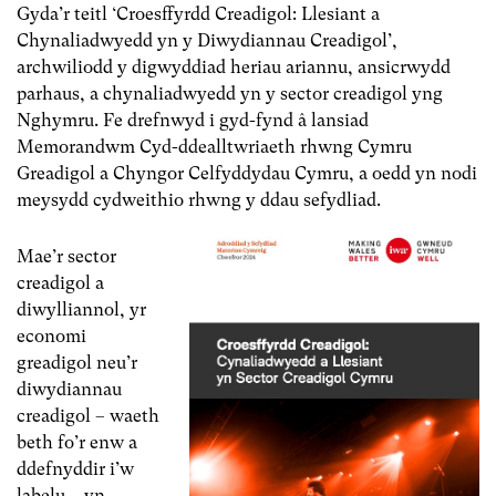
Gyda’r teitl ‘Croesffyrdd Creadigol: Llesiant a
Chynaliadwyedd yn y Diwydiannau Creadigol’,
archwiliodd y digwyddiad heriau ariannu, ansicrwydd
parhaus, a chynaliadwyedd yn y sector creadigol yng
Nghymru. Fe drefnwyd i gyd-fynd â lansiad
Memorandwm Cyd-ddealltwriaeth rhwng Cymru
Greadigol a Chyngor Celfyddydau Cymru, a oedd yn nodi
meysydd cydweithio rhwng y ddau sefydliad.
Mae’r sector
creadigol a
diwylliannol, yr
economi
greadigol neu’r
diwydiannau
creadigol – waeth
beth fo’r enw a
ddefnyddir i’w
labelu – yn