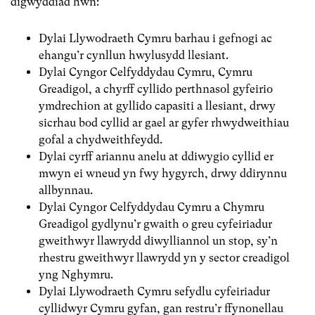
digwyddiad hwn:
Dylai Llywodraeth Cymru barhau i gefnogi ac
ehangu’r cynllun hwylusydd llesiant.
Dylai Cyngor Celfyddydau Cymru, Cymru
Greadigol, a chyrff cyllido perthnasol gyfeirio
ymdrechion at gyllido capasiti a llesiant, drwy
sicrhau bod cyllid ar gael ar gyfer rhwydweithiau
gofal a chydweithfeydd.
Dylai cyrff ariannu anelu at ddiwygio cyllid er
mwyn ei wneud yn fwy hygyrch, drwy ddirynnu
allbynnau.
Dylai Cyngor Celfyddydau Cymru a Chymru
Greadigol gydlynu’r gwaith o greu cyfeiriadur
gweithwyr llawrydd diwylliannol un stop, sy’n
rhestru gweithwyr llawrydd yn y sector creadigol
yng Nghymru.
Dylai Llywodraeth Cymru sefydlu cyfeiriadur
cyllidwyr Cymru gyfan, gan restru’r ffynonellau