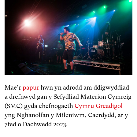
Mae’r
papur
hwn yn adrodd am ddigwyddiad
a drefnwyd gan y Sefydliad Materion Cymreig
(SMC) gyda chefnogaeth
Cymru Greadigol
yng Nghanolfan y Mileniwm, Caerdydd, ar y
7fed o Dachwedd 2023.