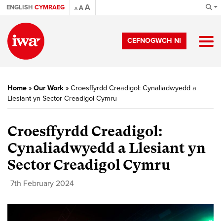
A
ENGLISH
CYMRAEG
A
A
CEFNOGWCH NI
Home
»
Our Work
»
Croesffyrdd Creadigol: Cynaliadwyedd a
Llesiant yn Sector Creadigol Cymru
Croesffyrdd Creadigol:
Cynaliadwyedd a Llesiant yn
Sector Creadigol Cymru
7th February 2024