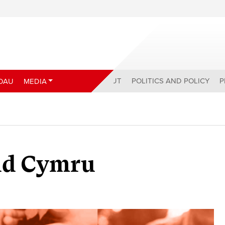
ABOUT
POLITICS AND POLICY
P
DAU
MEDIA
edd Cymru