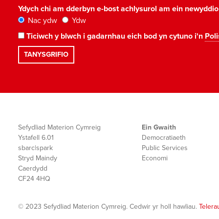
Ydych chi am dderbyn e-bost achlysurol am ein newyddi
Nac ydw
Ydw
Ticiwch y blwch i gadarnhau eich bod yn cytuno i'n
Poli
Sefydliad Materion Cymreig
Ein Gwaith
Ystafell 6.01
Democratiaeth
sbarc|spark
Public Services
Stryd Maindy
Economi
Caerdydd
CF24 4HQ
© 2023 Sefydliad Materion Cymreig. Cedwir yr holl hawliau.
Telera