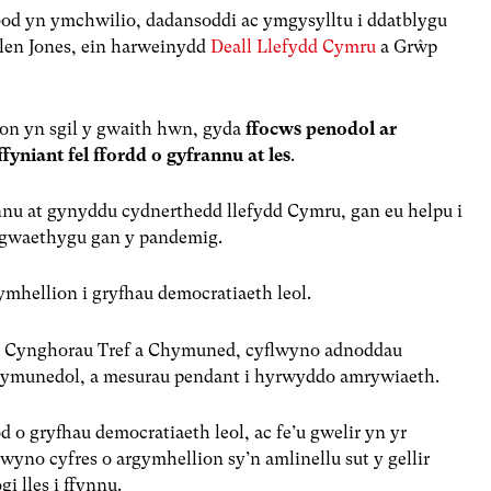
od yn ymchwilio, dadansoddi ac ymgysylltu i ddatblygu
len Jones, ein harweinydd
Deall Llefydd Cymru
a Grŵp
on yn sgil y gwaith hwn, gyda
ffocws penodol ar
ffyniant fel ffordd o gyfrannu at les
.
nu at gynyddu cydnerthedd llefydd Cymru, gan eu helpu i
 gwaethygu gan y pandemig.
mhellion i gryfhau democratiaeth leol.
u Cynghorau Tref a Chymuned, cyflwyno adnoddau
 Gymunedol, a mesurau pendant i hyrwyddo amrywiaeth.
 o gryfhau democratiaeth leol, ac fe’u gwelir yn yr
yno cyfres o argymhellion sy’n amlinellu sut y gellir
i lles i ffynnu.