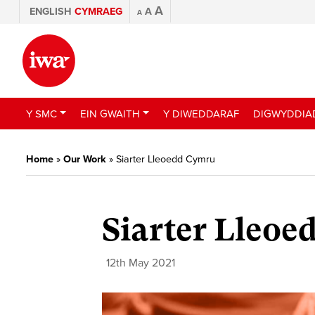
A
ENGLISH
CYMRAEG
A
A
Y SMC
EIN GWAITH
Y DIWEDDARAF
DIGWYDDIA
Home
»
Our Work
»
Siarter Lleoedd Cymru
Siarter Lleo
12th May 2021