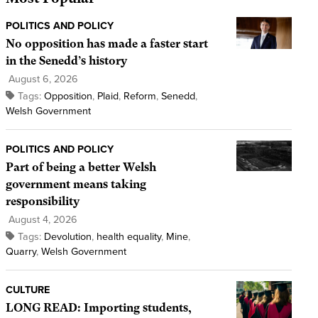
POLITICS AND POLICY
No opposition has made a faster start
in the Senedd’s history
August 6, 2026
Tags:
Opposition
,
Plaid
,
Reform
,
Senedd
,
Welsh Government
POLITICS AND POLICY
Part of being a better Welsh
government means taking
responsibility
August 4, 2026
Tags:
Devolution
,
health equality
,
Mine
,
Quarry
,
Welsh Government
CULTURE
LONG READ: Importing students,