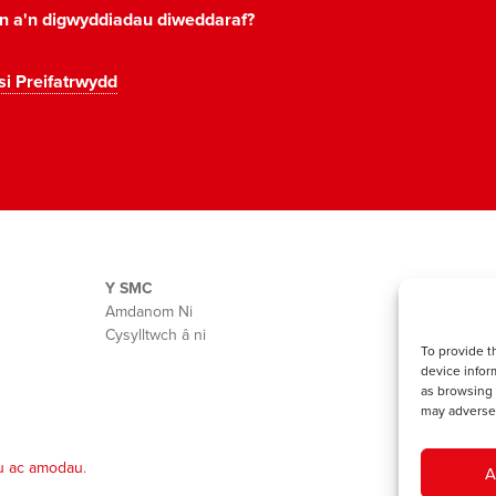
on a'n digwyddiadau diweddaraf?
si Preifatrwydd
Y SMC
Amdanom Ni
Cysylltwch â ni
To provide t
device infor
as browsing 
may adversel
u ac amodau
.
A