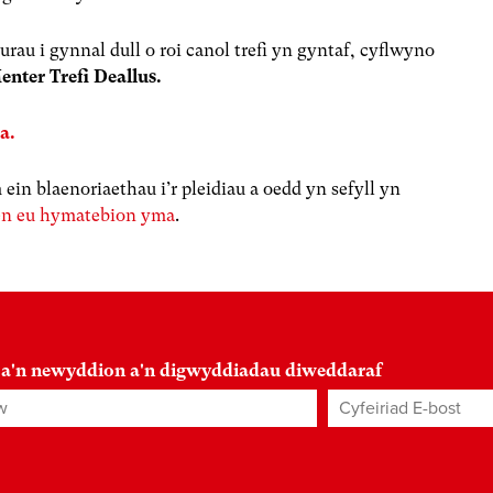
u i gynnal dull o roi canol trefi yn gyntaf, cyflwyno
enter Trefi Deallus.
ma
.
in blaenoriaethau i’r pleidiau a oedd yn sefyll yn
en eu hymatebion yma
.
 a'n newyddion a'n digwyddiadau diweddaraf
Cyfeiriad E-bost
*