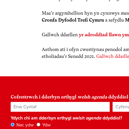
Mae’r argymhellion hyn yn cynnwys mesura
Cronfa Dyfodol Trefi Cymru
a sefydlu
M
Gallwch ddarllen
yr adroddiad llawn y
Aethom ati i ofyn cwestiynau penodol am e
etholiadau’r Senedd 2021.
Gallwch ddarll
Cofrestrwch i dderbyn erthygl
welsh agenda
ddyddiol
Enw Cyntaf
Cyfenw
Ydych chi am dderbyn erthygl
welsh agenda
ddyddiol?
Nac ydw
Ydw