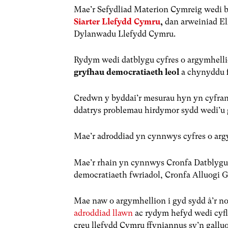
Mae’r Sefydliad Materion Cymreig wedi b
Siarter Llefydd Cymru
,
dan arweiniad El
Dylanwadu Llefydd Cymru.
Rydym wedi datblygu cyfres o argymhelli
gryfhau democratiaeth leol
a chynyddu
Credwn y byddai’r mesurau hyn yn cyfran
ddatrys problemau hirdymor sydd wedi’u
Mae’r adroddiad yn cynnwys cyfres o argy
Mae’r rhain yn cynnwys Cronfa Datblyg
democratiaeth fwriadol, Cronfa Alluogi
Mae naw o argymhellion i gyd sydd â’r nod
adroddiad llawn
ac rydym hefyd wedi cyflw
creu llefydd Cymru ffyniannus sy’n galluog