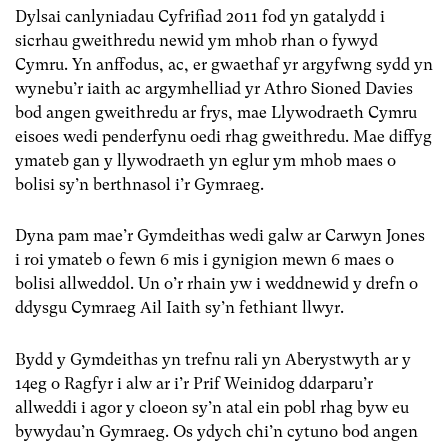
Dylsai canlyniadau Cyfrifiad 2011 fod yn gatalydd i
sicrhau gweithredu newid ym mhob rhan o fywyd
Cymru. Yn anffodus, ac, er gwaethaf yr argyfwng sydd yn
wynebu’r iaith ac argymhelliad yr Athro Sioned Davies
bod angen gweithredu ar frys, mae Llywodraeth Cymru
eisoes wedi penderfynu oedi rhag gweithredu. Mae diffyg
ymateb gan y llywodraeth yn eglur ym mhob maes o
bolisi sy’n berthnasol i’r Gymraeg.
Dyna pam mae’r Gymdeithas wedi galw ar Carwyn Jones
i roi ymateb o fewn 6 mis i gynigion mewn 6 maes o
bolisi allweddol. Un o’r rhain yw i weddnewid y drefn o
ddysgu Cymraeg Ail Iaith sy’n fethiant llwyr.
Bydd y Gymdeithas yn trefnu rali yn Aberystwyth ar y
14eg o Ragfyr i alw ar i’r Prif Weinidog ddarparu’r
allweddi i agor y cloeon sy’n atal ein pobl rhag byw eu
bywydau’n Gymraeg. Os ydych chi’n cytuno bod angen