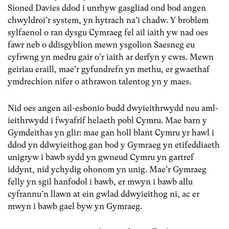
Sioned Davies ddod i unrhyw gasgliad ond bod angen
chwyldroi’r system, yn hytrach na’i chadw. Y broblem
sylfaenol o ran dysgu Cymraeg fel ail iaith yw nad oes
fawr neb o ddisgyblion mewn ysgolion Saesneg eu
cyfrwng yn medru gair o’r iaith ar derfyn y cwrs. Mewn
geiriau eraill, mae’r gyfundrefn yn methu, er gwaethaf
ymdrechion nifer o athrawon talentog yn y maes.
Nid oes angen ail-esbonio budd dwyieithrwydd neu aml-
ieithrwydd i fwyafrif helaeth pobl Cymru. Mae barn y
Gymdeithas yn glir: mae gan holl blant Cymru yr hawl i
ddod yn ddwyieithog gan bod y Gymraeg yn etifeddiaeth
unigryw i bawb sydd yn gwneud Cymru yn gartref
iddynt, nid ychydig ohonom yn unig. Mae’r Gymraeg
felly yn sgil hanfodol i bawb, er mwyn i bawb allu
cyfrannu’n llawn at ein gwlad ddwyieithog ni, ac er
mwyn i bawb gael byw yn Gymraeg.