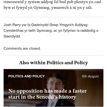
trawsnewid y system addysg fel bod pob plentyn yn cael
byw ei fywyd yn Gymraeg, ymunwch â ni yn y rali.
Josh Parry yw Is-Gadeirydd Grwp Ymgyrch Addysg
Cymdeithas yr Iaith Gymraeg, ac yn fyfyriwr is-raddedig o
Gaerdydd.
Comments are closed.
Also within Politics and Policy
POLITICS AND POLICY
6th August
No opposition has made a faster
start in the Senedd’s history