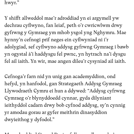
hwyr.”
Y shifft allweddol mae’r adroddiad yn ei argymell yw
dechrau cyflwyno, fan leiaf, peth o’r cwricwlwm drwy
gyfrwng y Gymraeg ym mhob ysgol yng Nghymru. Mae
hynny’n cefnogi prif neges ein cyflwyniad ni i’r
adolygiad, sef cyflwyno addysg gyfrwng Gymraeg i bawb
yn ogystal â’i haddysgu fel pwnc, yn hytrach na’i dysgu
fel ail iaith. Yn wir, mae angen dileu’r cysyniad ail iaith.
Cefnoga’r farn nid yn unig gan academyddion, ond
hefyd, yn hanfodol, gan Strategaeth Addysg Gymraeg
Llywodraeth Cymru ei hun a ddywed: “Addysg cyfrwng
Cymraeg o’r blynyddoedd cynnar, gyda dilyniant
ieithyddol cadarn drwy bob cyfnod addysg, sy’n cynnig
yr amodau gorau ar gyfer meithrin dinasyddion
dwyieithog y dyfodol.”