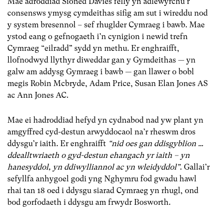
Mae adroddiad Sioned Davies felly yn adlewyrchu’r
consensws ymysg cymdeithas sifig am sut i wireddu nod
y system bresennol – sef rhuglder Cymraeg i bawb. Mae
ystod eang o gefnogaeth i’n cynigion i newid trefn
Cymraeg “eilradd” sydd yn methu. Er enghraifft,
llofnodwyd llythyr diweddar gan y Gymdeithas — yn
galw am addysg Gymraeg i bawb — gan llawer o bobl
megis Robin Mcbryde, Adam Price, Susan Elan Jones AS
ac Ann Jones AC.
Mae ei hadroddiad hefyd yn cydnabod nad yw plant yn
amgyffred cyd-destun arwyddocaol na’r rheswm dros
ddysgu’r iaith. Er enghraifft
“nid oes gan ddisgyblion …
ddealltwriaeth o gyd-destun ehangach yr iaith – yn
hanesyddol, yn ddiwylliannol ac yn wleidyddol”
. Gallai’r
sefyllfa anhygoel godi yng Nghymru fod gwadu hawl
rhai tan 18 oed i ddysgu siarad Cymraeg yn rhugl, ond
bod gorfodaeth i ddysgu am frwydr Bosworth.