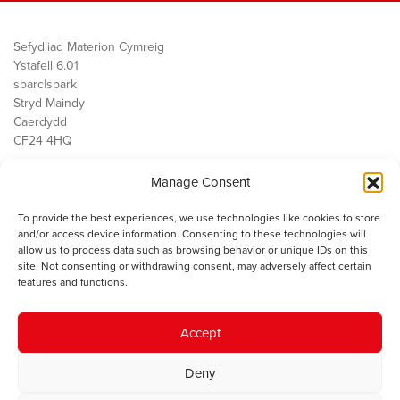
Sefydliad Materion Cymreig
Ystafell 6.01
sbarc|spark
Stryd Maindy
Caerdydd
CF24 4HQ
Manage Consent
Ein Gwaith
Democratiaeth
To provide the best experiences, we use technologies like cookies to store
Public Services
and/or access device information. Consenting to these technologies will
Economi
allow us to process data such as browsing behavior or unique IDs on this
site. Not consenting or withdrawing consent, may adversely affect certain
Y SMC
features and functions.
Amdanom Ni
Cysylltwch â ni
Accept
Deny
© 2023 Sefydliad Materion Cymreig. Cedwir yr holl hawliau.
Telerau