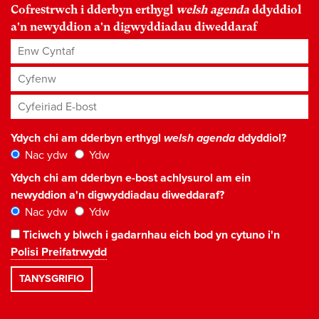
Cofrestrwch i dderbyn erthygl
welsh agenda
ddyddiol
a'n newyddion a'n digwyddiadau diweddaraf
Enw Cyntaf
Cyfenw
Cyfeiriad E-bost
*
Ydych chi am dderbyn erthygl
welsh agenda
ddyddiol?
Nac ydw
Ydw
Ydych chi am dderbyn e-bost achlysurol am ein
newyddion a'n digwyddiadau diweddaraf?
Nac ydw
Ydw
Ticiwch y blwch i gadarnhau eich bod yn cytuno i'n
Polisi Preifatrwydd