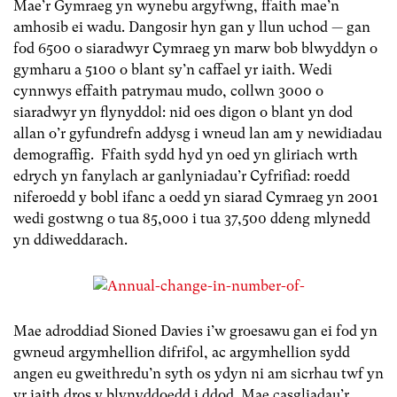
Mae’r Gymraeg yn wynebu argyfwng, ffaith mae’n
amhosib ei wadu. Dangosir hyn gan y llun uchod — gan
fod 6500 o siaradwyr Cymraeg yn marw bob blwyddyn o
gymharu a 5100 o blant sy’n caffael yr iaith. Wedi
cynnwys effaith patrymau mudo, collwn 3000 o
siaradwyr yn flynyddol: nid oes digon o blant yn dod
allan o’r gyfundrefn addysg i wneud lan am y newidiadau
demograffig. Ffaith sydd hyd yn oed yn gliriach wrth
edrych yn fanylach ar ganlyniadau’r Cyfrifiad: roedd
niferoedd y bobl ifanc a oedd yn siarad Cymraeg yn 2001
wedi gostwng o tua 85,000 i tua 37,500 ddeng mlynedd
yn ddiweddarach.
Mae adroddiad Sioned Davies i’w groesawu gan ei fod yn
gwneud argymhellion difrifol, ac argymhellion sydd
angen eu gweithredu’n syth os ydyn ni am sicrhau twf yn
yr iaith dros y blynyddoedd i ddod. Mae casgliadau’r