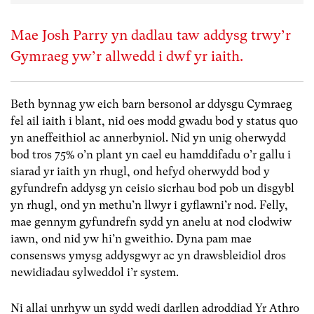
Mae Josh Parry yn dadlau taw addysg trwy’r
Gymraeg yw’r allwedd i dwf yr iaith.
Beth bynnag yw eich barn bersonol ar ddysgu Cymraeg
fel ail iaith i blant, nid oes modd gwadu bod y status quo
yn aneffeithiol ac annerbyniol. Nid yn unig oherwydd
bod tros 75% o’n plant yn cael eu hamddifadu o’r gallu i
siarad yr iaith yn rhugl, ond hefyd oherwydd bod y
gyfundrefn addysg yn ceisio sicrhau bod pob un disgybl
yn rhugl, ond yn methu’n llwyr i gyflawni’r nod. Felly,
mae gennym gyfundrefn sydd yn anelu at nod clodwiw
iawn, ond nid yw hi’n gweithio. Dyna pam mae
consensws ymysg addysgwyr ac yn drawsbleidiol dros
newidiadau sylweddol i’r system.
Ni allai unrhyw un sydd wedi darllen adroddiad Yr Athro