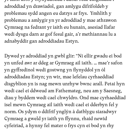
adroddiad yn drawiadol, gan amlygu difrifoldeb y
problemau sydd angen eu datrys ar frys. Ymhlith y
problemau a amlygir yn yr adroddiad y mae athrawon
Cymraeg na fedrant yr iaith eu hunain, asesiad llafar
wedi dysgu darn ar gof fesul gair, a’r methiannau lu a
adnabyddir gan adroddiadau Estyn.
Dywed yr adroddiad yn gwbl glir: “Ni ellir gwadu ei bod
yn unfed awr ar ddeg ar Gymraeg ail iaith. … mae’r safon
yn gyffredinol wedi gostwng yn flynyddol yn ôl
adroddiadau Estyn; yn wir, mae lefelau cyrhaeddiad
disgyblion yn is nag mewn unrhyw bwnc arall. Petai hyn
wedi cael ei ddweud am Fathemateg, neu am y Saesneg,
diau y byddem wedi cael chwyldro. Ond mae cyrhaeddiad
isel mewn Cymraeg ail iaith wedi cael ei dderbyn fel y
norm. Os ydym o ddifrif ynglŷn â datblygu siaradwyr
Cymraeg a gweld yr iaith yn ffynnu, rhaid newid
cyfeiriad, a hynny fel mater o frys cyn ei bod yn rhy