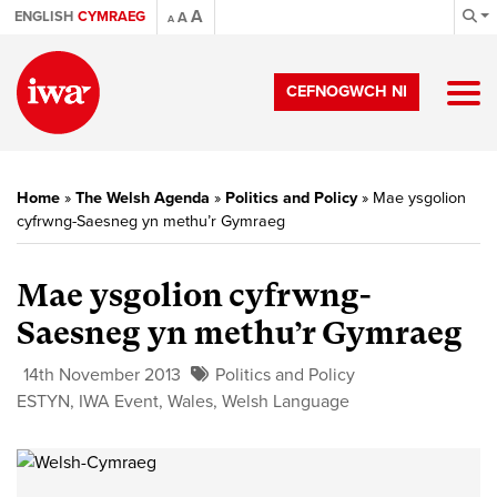
A
ENGLISH
CYMRAEG
A
A
CEFNOGWCH NI
Home
»
The Welsh Agenda
»
Politics and Policy
»
Mae ysgolion
cyfrwng-Saesneg yn methu’r Gymraeg
Mae ysgolion cyfrwng-
Saesneg yn methu’r Gymraeg
14th November 2013
Politics and Policy
ESTYN
,
IWA Event
,
Wales
,
Welsh Language