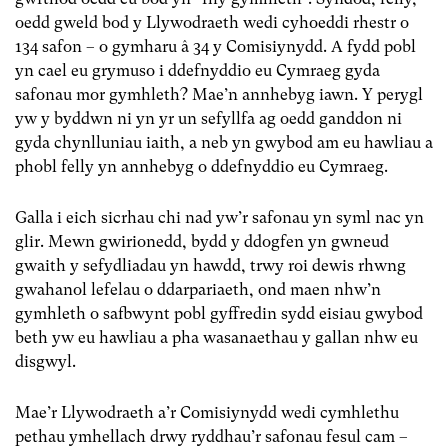
oedd gweld bod y Llywodraeth wedi cyhoeddi rhestr o
134 safon – o gymharu â 34 y Comisiynydd. A fydd pobl
yn cael eu grymuso i ddefnyddio eu Cymraeg gyda
safonau mor gymhleth? Mae’n annhebyg iawn. Y perygl
yw y byddwn ni yn yr un sefyllfa ag oedd ganddon ni
gyda chynlluniau iaith, a neb yn gwybod am eu hawliau a
phobl felly yn annhebyg o ddefnyddio eu Cymraeg.
Galla i eich sicrhau chi nad yw’r safonau yn syml nac yn
glir. Mewn gwirionedd, bydd y ddogfen yn gwneud
gwaith y sefydliadau yn hawdd, trwy roi dewis rhwng
gwahanol lefelau o ddarpariaeth, ond maen nhw’n
gymhleth o safbwynt pobl gyffredin sydd eisiau gwybod
beth yw eu hawliau a pha wasanaethau y gallan nhw eu
disgwyl.
Mae’r Llywodraeth a’r Comisiynydd wedi cymhlethu
pethau ymhellach drwy ryddhau’r safonau fesul cam –