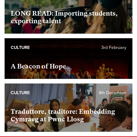
LONG READ: Importing students,
exporting talent
CULTURE
3rd February
A Beacon of Hope
CULTURE
8th December
Traduttore, traditore: Embedding
Cymraeg at Pwnc Llosg