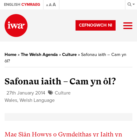
A
ENGLISH
CYMRAEG
A
A
CEFNOGWCH NI
Home
»
The Welsh Agenda
»
Culture
»
Safonau iaith – Cam yn
ôl?
Safonau iaith – Cam yn ôl?
27th January 2014
Culture
Wales
,
Welsh Language
Mae Siân Howys o Gymdeithas yr Iaith yn