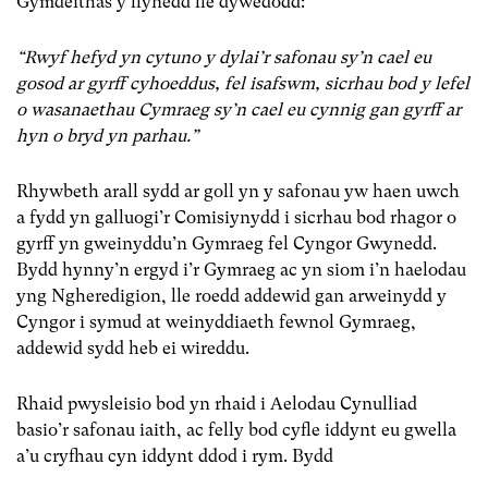
Gymdeithas y llynedd lle dywedodd:
“Rwyf hefyd yn cytuno y dylai’r safonau sy’n cael eu
gosod ar gyrff cyhoeddus, fel isafswm, sicrhau bod y lefel
o wasanaethau Cymraeg sy’n cael eu cynnig gan gyrff ar
hyn o bryd yn parhau.”
Rhywbeth arall sydd ar goll yn y safonau yw haen uwch
a fydd yn galluogi’r Comisiynydd i sicrhau bod rhagor o
gyrff yn gweinyddu’n Gymraeg fel Cyngor Gwynedd.
Bydd hynny’n ergyd i’r Gymraeg ac yn siom i’n haelodau
yng Ngheredigion, lle roedd addewid gan arweinydd y
Cyngor i symud at weinyddiaeth fewnol Gymraeg,
addewid sydd heb ei wireddu.
Rhaid pwysleisio bod yn rhaid i Aelodau Cynulliad
basio’r safonau iaith, ac felly bod cyfle iddynt eu gwella
a’u cryfhau cyn iddynt ddod i rym. Bydd