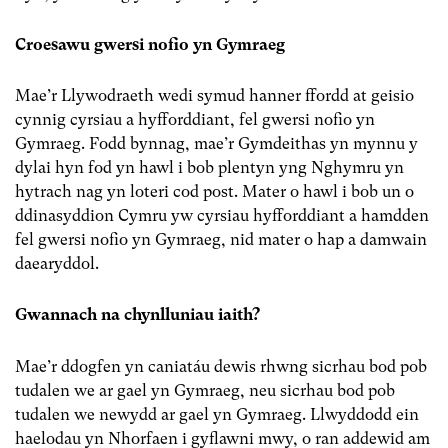
Croesawu gwersi nofio yn Gymraeg
Mae’r Llywodraeth wedi symud hanner ffordd at geisio
cynnig cyrsiau a hyfforddiant, fel gwersi nofio yn
Gymraeg. Fodd bynnag, mae’r Gymdeithas yn mynnu y
dylai hyn fod yn hawl i bob plentyn yng Nghymru yn
hytrach nag yn loteri cod post. Mater o hawl i bob un o
ddinasyddion Cymru yw cyrsiau hyfforddiant a hamdden
fel gwersi nofio yn Gymraeg, nid mater o hap a damwain
daearyddol.
Gwannach na chynlluniau iaith?
Mae’r ddogfen yn caniatáu dewis rhwng sicrhau bod pob
tudalen we ar gael yn Gymraeg, neu sicrhau bod pob
tudalen we newydd ar gael yn Gymraeg. Llwyddodd ein
haelodau yn Nhorfaen i gyflawni mwy, o ran addewid am