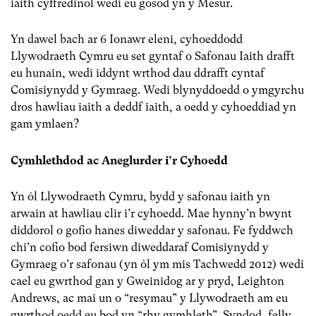
iaith cyffredinol wedi eu gosod yn y Mesur.
Yn dawel bach ar 6 Ionawr eleni, cyhoeddodd
Llywodraeth Cymru eu set gyntaf o Safonau Iaith drafft
eu hunain, wedi iddynt wrthod dau ddrafft cyntaf
Comisiynydd y Gymraeg. Wedi blynyddoedd o ymgyrchu
dros hawliau iaith a deddf iaith, a oedd y cyhoeddiad yn
gam ymlaen?
Cymhlethdod ac Aneglurder i’r Cyhoedd
Yn ôl Llywodraeth Cymru, bydd y safonau iaith yn
arwain at hawliau clir i’r cyhoedd. Mae hynny’n bwynt
diddorol o gofio hanes diweddar y safonau. Fe fyddwch
chi’n cofio bod fersiwn diweddaraf Comisiynydd y
Gymraeg o’r safonau (yn ôl ym mis Tachwedd 2012) wedi
cael eu gwrthod gan y Gweinidog ar y pryd, Leighton
Andrews, ac mai un o “resymau” y Llywodraeth am eu
gwrthod oedd eu bod yn “rhy gymhleth”. Syndod, felly,