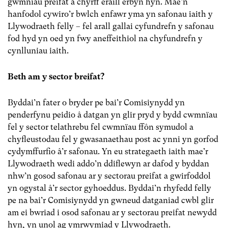
gwmnïau preifat a chyrff eraill erbyn hyn. Mae’n
hanfodol cywiro’r bwlch enfawr yma yn safonau iaith y
Llywodraeth felly – fel arall gallai cyfundrefn y safonau
fod hyd yn oed yn fwy aneffeithiol na chyfundrefn y
cynlluniau iaith.
Beth am y sector breifat?
Byddai’n fater o bryder pe bai’r Comisiynydd yn
penderfynu peidio â datgan yn glir pryd y bydd cwmnïau
fel y sector telathrebu fel cwmnïau ffôn symudol a
chyfleustodau fel y gwasanaethau post ac ynni yn gorfod
cydymffurfio â’r safonau. Yn eu strategaeth iaith mae’r
Llywodraeth wedi addo’n ddiflewyn ar dafod y byddan
nhw’n gosod safonau ar y sectorau preifat a gwirfoddol
yn ogystal â’r sector gyhoeddus. Byddai’n rhyfedd felly
pe na bai’r Comisiynydd yn gwneud datganiad cwbl glir
am ei bwriad i osod safonau ar y sectorau preifat newydd
hyn, yn unol ag ymrwymiad y Llywodraeth.