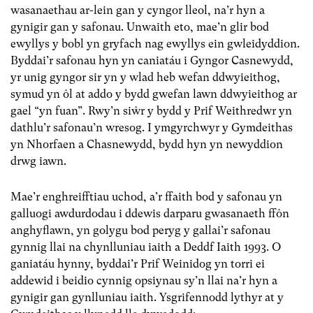
wasanaethau ar-lein gan y cyngor lleol, na’r hyn a
gynigir gan y safonau. Unwaith eto, mae’n glir bod
ewyllys y bobl yn gryfach nag ewyllys ein gwleidyddion.
Byddai’r safonau hyn yn caniatáu i Gyngor Casnewydd,
yr unig gyngor sir yn y wlad heb wefan ddwyieithog,
symud yn ôl at addo y bydd gwefan lawn ddwyieithog ar
gael “yn fuan”. Rwy’n siŵr y bydd y Prif Weithredwr yn
dathlu’r safonau’n wresog. I ymgyrchwyr y Gymdeithas
yn Nhorfaen a Chasnewydd, bydd hyn yn newyddion
drwg iawn.
Mae’r enghreifftiau uchod, a’r ffaith bod y safonau yn
galluogi awdurdodau i ddewis darparu gwasanaeth ffôn
anghyflawn, yn golygu bod peryg y gallai’r safonau
gynnig llai na chynlluniau iaith a Deddf Iaith 1993. O
ganiatáu hynny, byddai’r Prif Weinidog yn torri ei
addewid i beidio cynnig opsiynau sy’n llai na’r hyn a
gynigir gan gynlluniau iaith. Ysgrifennodd lythyr at y