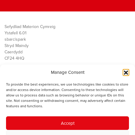
Sefydliad Materion Cymreig
Ystafell 6.01
sbarc|spark
Stryd Maindy
Caerdydd
CF24 4HQ
Manage Consent
Ein Gwaith
Democratiaeth
To provide the best experiences, we use technologies like cookies to store
Public Services
and/or access device information. Consenting to these technologies will
Economi
allow us to process data such as browsing behavior or unique IDs on this
site. Not consenting or withdrawing consent, may adversely affect certain
Y SMC
features and functions.
Amdanom Ni
Cysylltwch â ni
Accept