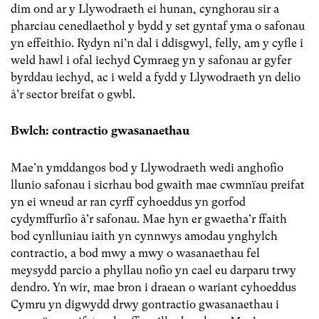
dim ond ar y Llywodraeth ei hunan, cynghorau sir a
pharciau cenedlaethol y bydd y set gyntaf yma o safonau
yn effeithio. Rydyn ni’n dal i ddisgwyl, felly, am y cyfle i
weld hawl i ofal iechyd Cymraeg yn y safonau ar gyfer
byrddau iechyd, ac i weld a fydd y Llywodraeth yn delio
â’r sector breifat o gwbl.
Bwlch: contractio gwasanaethau
Mae’n ymddangos bod y Llywodraeth wedi anghofio
llunio safonau i sicrhau bod gwaith mae cwmnïau preifat
yn ei wneud ar ran cyrff cyhoeddus yn gorfod
cydymffurfio â’r safonau. Mae hyn er gwaetha’r ffaith
bod cynlluniau iaith yn cynnwys amodau ynghylch
contractio, a bod mwy a mwy o wasanaethau fel
meysydd parcio a phyllau nofio yn cael eu darparu trwy
dendro. Yn wir, mae bron i draean o wariant cyhoeddus
Cymru yn digwydd drwy gontractio gwasanaethau i