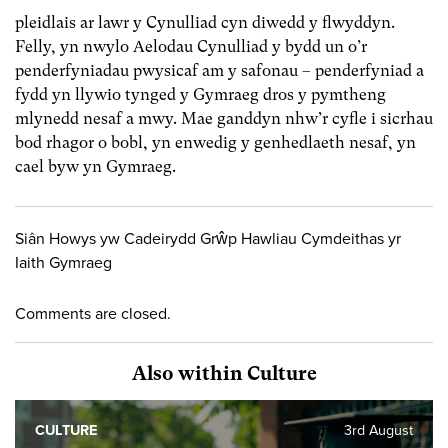
pleidlais ar lawr y Cynulliad cyn diwedd y flwyddyn.
Felly, yn nwylo Aelodau Cynulliad y bydd un o’r
penderfyniadau pwysicaf am y safonau – penderfyniad a
fydd yn llywio tynged y Gymraeg dros y pymtheng
mlynedd nesaf a mwy. Mae ganddyn nhw’r cyfle i sicrhau
bod rhagor o bobl, yn enwedig y genhedlaeth nesaf, yn
cael byw yn Gymraeg.
Siân Howys yw Cadeirydd Grŵp Hawliau Cymdeithas yr
Iaith Gymraeg
Comments are closed.
Also within Culture
CULTURE
3rd August