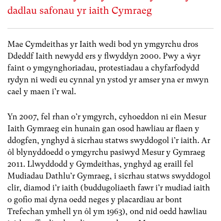
dadlau safonau yr iaith Cymraeg
Mae Cymdeithas yr Iaith wedi bod yn ymgyrchu dros
Ddeddf Iaith newydd ers y flwyddyn 2000. Pwy a ŵyr
faint o ymgynghoriadau, protestiadau a chyfarfodydd
rydyn ni wedi eu cynnal yn ystod yr amser yna er mwyn
cael y maen i’r wal.
Yn 2007, fel rhan o’r ymgyrch, cyhoeddon ni ein Mesur
Iaith Gymraeg ein hunain gan osod hawliau ar flaen y
ddogfen, ynghyd â sicrhau statws swyddogol i’r iaith. Ar
ôl blynyddoedd o ymgyrchu pasiwyd Mesur y Gymraeg
2011. Llwyddodd y Gymdeithas, ynghyd ag eraill fel
Mudiadau Dathlu’r Gymraeg, i sicrhau statws swyddogol
clir, diamod i’r iaith (buddugoliaeth fawr i’r mudiad iaith
o gofio mai dyna oedd neges y placardiau ar bont
Trefechan ymhell yn ôl ym 1963), ond nid oedd hawliau