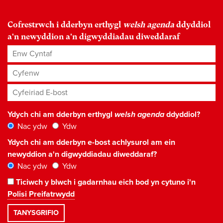
Cofrestrwch i dderbyn erthygl
welsh agenda
ddyddiol
a'n newyddion a'n digwyddiadau diweddaraf
Enw Cyntaf
Cyfenw
Cyfeiriad E-bost
*
Ydych chi am dderbyn erthygl
welsh agenda
ddyddiol?
Nac ydw
Ydw
Ydych chi am dderbyn e-bost achlysurol am ein
newyddion a'n digwyddiadau diweddaraf?
Nac ydw
Ydw
Ticiwch y blwch i gadarnhau eich bod yn cytuno i'n
Polisi Preifatrwydd