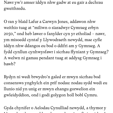
Nawr yw’r amser iddyn nhw gadw at eu gair a dechrau
gweithredu.
O ran y blaid Lafur a Carwyn Jones, addawon nhw
weithio tuag at “miliwn o siaradwyr Cymraeg erbyn
2050,” ond heb lawer o fanylder cyn yr etholiad – nawr,
ym misoedd cyntaf y Llywodraeth newydd, mae cyfle
iddyn nhw ddangos eu bod o ddifri am y Gymraeg. A
fydd cynllun cynhwysfawr i sicrhau ffyniant y Gymraeg?
A welwn ni gamau pendant tuag at addysg Gymraeg i
bawb?
Rydyn ni wedi brwydro’n galed er mwyn sicrhau bod
consensws ynghylch ein prif nodau: nodau sydd wedi eu
llunio nid yn unig er mwyn ehangu gorwelion ein
gwleidyddion, ond i godi golygon holl bobl Cymru.
Gyda chynifer o Aelodau Cynulliad newydd, a thymor y