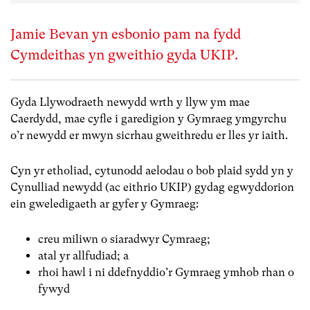
Jamie Bevan yn esbonio pam na fydd
Cymdeithas yn gweithio gyda UKIP.
Gyda Llywodraeth newydd wrth y llyw ym mae
Caerdydd, mae cyfle i garedigion y Gymraeg ymgyrchu
o’r newydd er mwyn sicrhau gweithredu er lles yr iaith.
Cyn yr etholiad, cytunodd aelodau o bob plaid sydd yn y
Cynulliad newydd (ac eithrio UKIP) gydag egwyddorion
ein gweledigaeth ar gyfer y Gymraeg:
creu miliwn o siaradwyr Cymraeg;
atal yr allfudiad; a
rhoi hawl i ni ddefnyddio’r Gymraeg ymhob rhan o
fywyd