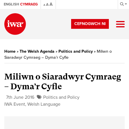
A
ENGLISH
CYMRAEG
A
A
CEFNOGWCH NI
Home
»
The Welsh Agenda
»
Politics and Policy
»
Miliwn o
Siaradwyr Cymraeg – Dyma’r Cyfle
Miliwn o Siaradwyr Cymraeg
– Dyma’r Cyfle
7th June 2016
Politics and Policy
IWA Event
,
Welsh Language