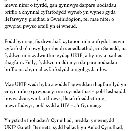
mewn nifer o ffyrdd, gan gynnwys darparu nodiadau
briffio a chynnal cyfarfodydd wyneb yn wyneb gyda
llefarwyr y pleidiau a Gweinidogion, fel mae nifer o
grwpiau pwyso eraill yn ei wneud.
Fodd bynnag, fis diwethaf, cytunon ni’n unfrydol mewn
cyfarfod o’n pwyllgor rheoli cenedlaethol, ein Senedd, na
fyddwn ni’n cydweithio gydag UKIP, a hynny ar sail eu
rhagfarn. Felly, fyddwn ni ddim yn darparu nodiadau
briffio na chynnal cyfarfodydd unigol gyda nhw.
Mae UKIP wedi hybu a goddef agweddau rhagfarnllyd yn
erbyn nifer o grwpiau yn ein cymdeithas – pobl lesbiaidd,
hoyw, deurywiol, a thraws, lleiafrifoedd ethnig,
mewnfudwyr, pobl sydd â HIV – a’r Gymraeg.
Yn ystod etholiadau’r Cynulliad, meddai ymgeisydd
UKIP Gareth Bennett, sydd bellach yn Aelod Cynulliad,