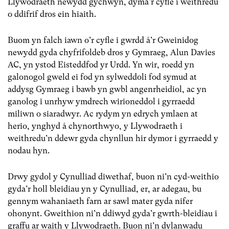
Llywodraeth newydd gychwyn, dyma’r cyfle i weithredu
o ddifrif dros ein hiaith.
Buom yn falch iawn o’r cyfle i gwrdd â’r Gweinidog
newydd gyda chyfrifoldeb dros y Gymraeg, Alun Davies
AC, yn ystod Eisteddfod yr Urdd. Yn wir, roedd yn
galonogol gweld ei fod yn sylweddoli fod symud at
addysg Gymraeg i bawb yn gwbl angenrheidiol, ac yn
ganolog i unrhyw ymdrech wirioneddol i gyrraedd
miliwn o siaradwyr. Ac rydym yn edrych ymlaen at
herio, ynghyd â chynorthwyo, y Llywodraeth i
weithredu’n ddewr gyda chynllun hir dymor i gyrraedd y
nodau hyn.
Drwy gydol y Cynulliad diwethaf, buon ni’n cyd-weithio
gyda’r holl bleidiau yn y Cynulliad, er, ar adegau, bu
gennym wahaniaeth farn ar sawl mater gyda nifer
ohonynt. Gweithion ni’n ddiwyd gyda’r gwrth-bleidiau i
graffu ar waith y Llywodraeth. Buon ni’n dylanwadu