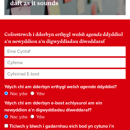
daft as it sounds
Cofrestrwch i dderbyn erthygl
welsh agenda
ddyddiol
a'n newyddion a'n digwyddiadau diweddaraf
Enw Cyntaf
Cyfenw
Cyfeiriad E-bost
*
Ydych chi am dderbyn erthygl
welsh agenda
ddyddiol?
Nac ydw
Ydw
Ydych chi am dderbyn e-bost achlysurol am ein
newyddion a'n digwyddiadau diweddaraf?
Nac ydw
Ydw
Ticiwch y blwch i gadarnhau eich bod yn cytuno i'n