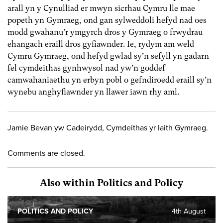
arall yn y Cynulliad er mwyn sicrhau Cymru lle mae
popeth yn Gymraeg, ond gan sylweddoli hefyd nad oes
modd gwahanu’r ymgyrch dros y Gymraeg o frwydrau
ehangach eraill dros gyfiawnder. Ie, rydym am weld
Cymru Gymraeg, ond hefyd gwlad sy’n sefyll yn gadarn
fel cymdeithas gynhwysol nad yw’n goddef
camwahaniaethu yn erbyn pobl o gefndiroedd eraill sy’n
wynebu anghyfiawnder yn llawer iawn rhy aml.
Jamie Bevan yw Cadeirydd, Cymdeithas yr Iaith Gymraeg.
Comments are closed.
Also within Politics and Policy
POLITICS AND POLICY
4th August