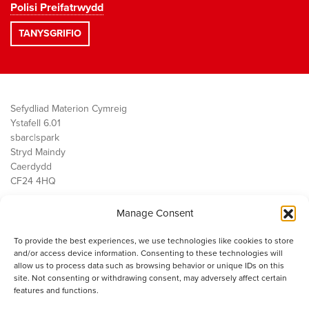
Polisi Preifatrwydd
Sefydliad Materion Cymreig
Ystafell 6.01
sbarc|spark
Stryd Maindy
Caerdydd
CF24 4HQ
Manage Consent
Ein Gwaith
Democratiaeth
To provide the best experiences, we use technologies like cookies to store
Public Services
and/or access device information. Consenting to these technologies will
Economi
allow us to process data such as browsing behavior or unique IDs on this
site. Not consenting or withdrawing consent, may adversely affect certain
Y SMC
features and functions.
Amdanom Ni