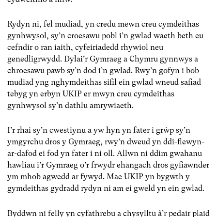
Rydyn ni, fel mudiad, yn credu mewn creu cymdeithas
gynhwysol, sy’n croesawu pobl i’n gwlad waeth beth eu
cefndir o ran iaith, cyfeiriadedd rhywiol neu
genedligrwydd. Dylai’r Gymraeg a Chymru gynnwys a
chroesawu pawb sy’n dod i’n gwlad. Rwy’n gofyn i bob
mudiad yng nghymdeithas sifil ein gwlad wneud safiad
tebyg yn erbyn UKIP er mwyn creu cymdeithas
gynhwysol sy’n dathlu amrywiaeth.
I’r rhai sy’n cwestiynu a yw hyn yn fater i grŵp sy’n
ymgyrchu dros y Gymraeg, rwy’n dweud yn ddi-flewyn-
ar-dafod ei fod yn fater i ni oll. Allwn ni ddim gwahanu
hawliau i’r Gymraeg o’r frwydr ehangach dros gyfiawnder
ym mhob agwedd ar fywyd. Mae UKIP yn bygwth y
gymdeithas gydradd rydyn ni am ei gweld yn ein gwlad.
Byddwn ni felly yn cyfathrebu a chysylltu â’r pedair plaid