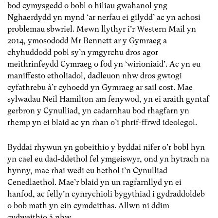
bod cymysgedd o bobl o hiliau gwahanol yng
Nghaerdydd yn mynd ‘ar nerfau ei gilydd’ ac yn achosi
problemau sbwriel. Mewn llythyr i’r Western Mail yn
2014, ymosododd Mr Bennett ar y Gymraeg a
chyhuddodd pobl sy’n ymgyrchu dros agor
meithrinfeydd Cymraeg o fod yn ‘wirioniaid’. Ac yn eu
maniffesto etholiadol, dadleuon nhw dros gwtogi
cyfathrebu â’r cyhoedd yn Gymraeg ar sail cost. Mae
sylwadau Neil Hamilton am fenywod, yn ei araith gyntaf
gerbron y Cynulliad, yn cadarnhau bod rhagfarn yn
rhemp yn ei blaid ac yn rhan o’i phrif-ffrwd ideolegol.
Byddai rhywun yn gobeithio y byddai nifer o’r bobl hyn
yn cael eu dad-ddethol fel ymgeiswyr, ond yn hytrach na
hynny, mae rhai wedi eu hethol i’n Cynulliad
Cenedlaethol. Mae’r blaid yn un ragfarnllyd yn ei
hanfod, ac felly’n cynrychioli bygythiad i gydraddoldeb
o bob math yn ein cymdeithas. Allwn ni ddim
cydweithio â nhw.