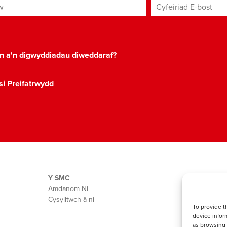
Cyfeiriad E-bost
*
on a'n digwyddiadau diweddaraf?
si Preifatrwydd
Y SMC
Amdanom Ni
Cysylltwch â ni
To provide t
device infor
as browsing 