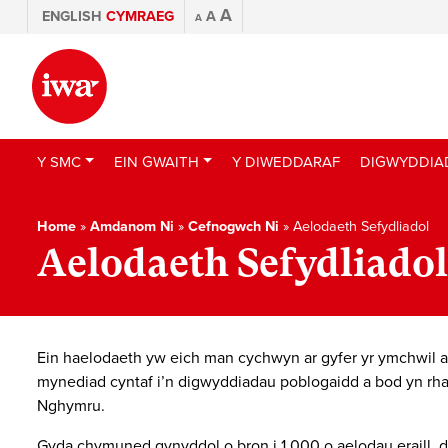
A
ENGLISH
CYMRAEG
A
A
Y SMC
EIN GWAITH
Y DIWEDDARAF
DIGWYDDIA
Home
»
Amdanom Ni
»
Cefnogwch Ni
»
Aelodaeth Sefydliadol
Aelodaeth Sefydliadol
Ein haelodaeth yw eich man cychwyn ar gyfer yr ymchwil a
mynediad cyntaf i’n digwyddiadau poblogaidd a bod yn rha
Nghymru.
Gyda chymuned gynyddol o bron i 1,000 o aelodau eraill, d