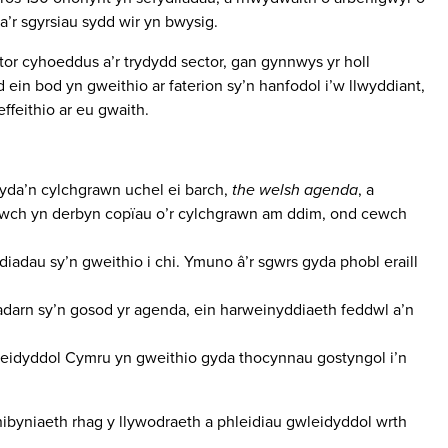
a’r sgyrsiau sydd wir yn bwysig.
ctor cyhoeddus a’r trydydd sector, gan gynnwys yr holl
n bod yn gweithio ar faterion sy’n hanfodol i’w llwyddiant,
ffeithio ar eu gwaith.
yda’n cylchgrawn uchel ei barch,
the welsh agenda
, a
dwch yn derbyn copïau o’r cylchgrawn am ddim, ond cewch
diadau sy’n gweithio i chi. Ymuno â’r sgwrs gyda phobl eraill
darn sy’n gosod yr agenda, ein harweinyddiaeth feddwl a’n
leidyddol Cymru yn gweithio gyda thocynnau gostyngol i’n
nibyniaeth rhag y llywodraeth a phleidiau gwleidyddol wrth