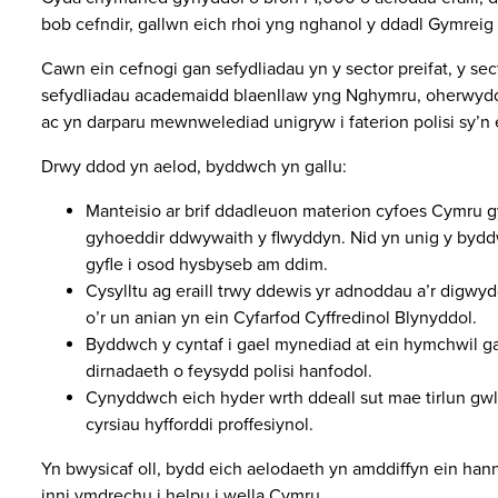
bob cefndir, gallwn eich rhoi yng nghanol y ddadl Gymreig 
Cawn ein cefnogi gan sefydliadau yn y sector preifat, y se
sefydliadau academaidd blaenllaw yng Nghymru, oherwydd ei
ac yn darparu mewnwelediad unigryw i faterion polisi sy’n e
Drwy ddod yn aelod, byddwch yn gallu:
Manteisio ar brif ddadleuon materion cyfoes Cymru g
gyhoeddir ddwywaith y flwyddyn. Nid yn unig y byd
gyfle i osod hysbyseb am ddim.
Cysylltu ag eraill trwy ddewis yr adnoddau a’r digwyd
o’r un anian yn ein Cyfarfod Cyffredinol Blynyddol.
Byddwch y cyntaf i gael mynediad at ein hymchwil ga
dirnadaeth o feysydd polisi hanfodol.
Cynyddwch eich hyder wrth ddeall sut mae tirlun gw
cyrsiau hyfforddi proffesiynol.
Yn bwysicaf oll, bydd eich aelodaeth yn amddiffyn ein han
inni ymdrechu i helpu i wella Cymru.