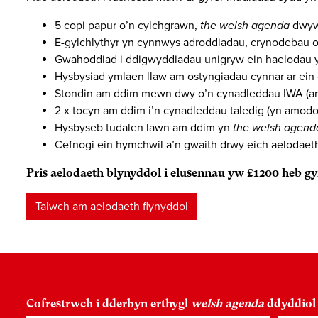
5 copi papur o’n cylchgrawn,
the welsh agenda
dwywa
E-gylchlythyr yn cynnwys adroddiadau, crynodebau
Gwahoddiad i ddigwyddiadau unigryw ein haelodau y
Hysbysiad ymlaen llaw am ostyngiadau cynnar ar ein c
Stondin am ddim mewn dwy o’n cynadleddau IWA (ar 
2 x tocyn am ddim i’n cynadleddau taledig (yn amodo
Hysbyseb tudalen lawn am ddim yn
the welsh agend
Cefnogi ein hymchwil a’n gwaith drwy eich aelodaet
Pris aelodaeth blynyddol i elusennau yw £1200 heb
Talwch am aelodaeth flynyddol
Cofrestrwch i dderbyn erthygl
welsh agenda
ddyddiol