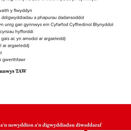
ith y flwyddyn
 o ddigwyddiadau a phapurau dadansoddol
n unig gan gynnwys ein Cyfarfod Cyffredinol Blynyddol
yrsiau hyfforddi
gais ac yn amodol ar argaeledd)
l ar argaeledd)
a
h gwerthfawr
 gynnwys TAW
 a'n newyddion a'n digwyddiadau diweddaraf