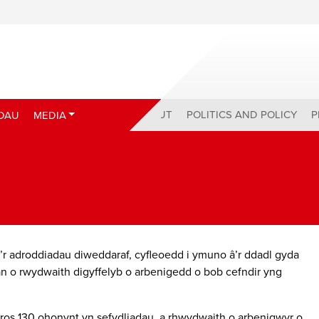
ABOUT
POLITICS AND POLICY
P
DAU
MEDIA
’r adroddiadau diweddaraf, cyfleoedd i ymuno â’r ddadl gyda
n o rwydwaith digyffelyb o arbenigedd o bob cefndir yng
ros 130 ohonynt yn sefydliadau, a rhwydwaith o arbenigwyr o