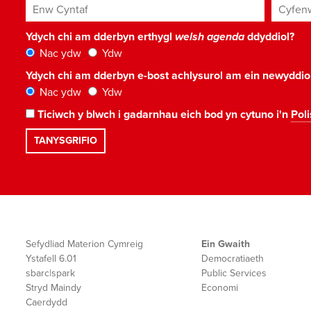
Enw Cyntaf
Cyfenw
Ydych chi am dderbyn erthygl
welsh agenda
ddyddiol?
Nac ydw
Ydw
Ydych chi am dderbyn e-bost achlysurol am ein newyddi
Nac ydw
Ydw
Ticiwch y blwch i gadarnhau eich bod yn cytuno i'n
Poli
Sefydliad Materion Cymreig
Ein Gwaith
Ystafell 6.01
Democratiaeth
sbarc|spark
Public Services
Stryd Maindy
Economi
Caerdydd