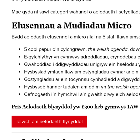
Mae gyda ni sawl categori wahanol o aelodaeth i sefydliad
Elusennau a Mudiadau Micro
Bydd aelodaeth elusennol a micro (llai na 5 staff llawn ams
5 copi papur o’n cylchgrawn,
the welsh agenda
, ddw
E-gylchlythyr yn cynnwys adroddiadau, crynodebau
Gwahoddiad i ddigwyddiadau unigryw ein haelodau y
Hysbysiad ymlaen llaw am ostyngiadau cynnar ar ein c
Gostyngiadau ar ein tocynnau cynhadledd a digwydd
Hysbyseb hanner tudalen am ddim yn
the welsh age
Cefnogaeth i’n hymchwil a’n gwaith drwy eich aelod
Pris Aelodaeth blynyddol yw £300 heb gynnwys TAW
Talwch am aelodaeth flynyddol