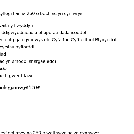
flogi llai na 250 o bobl, ac yn cynnwys:
ith y flwyddyn
 o ddigwyddiadau a phapurau dadansoddol
n unig gan gynnwys ein Cyfarfod Cyffredinol Blynyddol
yrsiau hyfforddi
iad
ac yn amodol ar argaeledd)
nda
aeth gwerthfawr
0 heb gynnwys TAW
 cyflogi mwy na 250 o weithwyr, ac yn cynnwys: