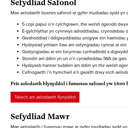
Sefydliad Safonol
Mae aelodaeth busnes safonol ar gyfer mudiadau sydd yn cy
5 copi papur o’n cylchgrawn,
the welsh agenda
dwywa
E-gylchlythyr yn cynnwys adroddiadau, crynodebau
Gwahoddiad i ddigwyddiadau unigryw ein haelodau y
Hysbysiad ymlaen llaw am ostyngiadau cynnar ar ein c
Gostyngiadau ar ein tocynnau cynhadledd a digwydd
Stondin am ddim yn un o’n cynadleddau IWA (ar gais 
Hysbyseb hanner tudalen am ddim yn
the welsh age
Cefnogaeth i’n hymchwil a’n gwaith drwy eich aelod
Pris aelodaeth blynyddol i fusnesau safonol yw £60
Talwch am aelodaeth flynyddol
Sefydliad Mawr
Mae aelodaeth i fusnesau mawr ar gyfer mudiadau sydd yn