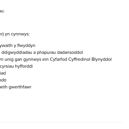
au:
er) yn cynnwys:
ywaith y flwyddyn
 o ddigwyddiadau a phapurau dadansoddol
n unig gan gynnwys ein Cyfarfod Cyffredinol Blynyddol
yrsiau hyfforddi
iad
nda
aeth gwerthfawr