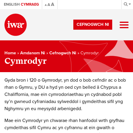
A
ENGLISH
CYMRAEG
A
A
CEFNOGWCH NI
Home
»
Amdanom Ni
»
Cefnogwch Ni
»
Cymrodyr
Cymrodyr
Gyda bron i 120 o Gymrodyr, yn dod o bob cefndir ac o bob
rhan o Gymru, y DU a hyd yn oed cyn belled â Chyprus a
Chaliffornia, mae ein cymrodoriaethau yn cydnabod pobl
sy’n gwneud cyfraniadau sylweddol i gymdeithas sifil yng
Nghymru yn eu meysydd arbenigedd.
Mae ein Cymrodyr yn chwarae rhan hanfodol wrth gryfhau
cymdeithas sifil Cymru ac yn cyfrannu at ein gwaith o