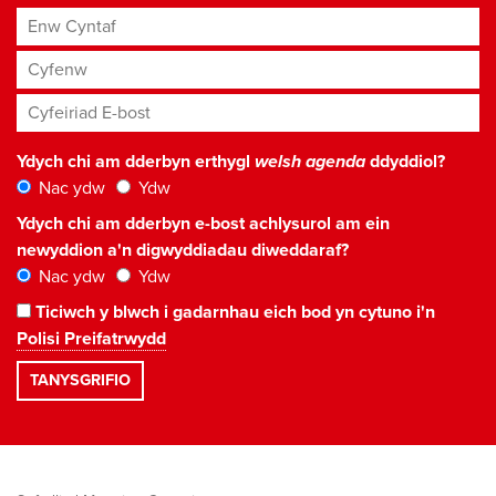
Enw Cyntaf
Cyfenw
Cyfeiriad E-bost
*
Ydych chi am dderbyn erthygl
welsh agenda
ddyddiol?
Nac ydw
Ydw
Ydych chi am dderbyn e-bost achlysurol am ein
newyddion a'n digwyddiadau diweddaraf?
Nac ydw
Ydw
Ticiwch y blwch i gadarnhau eich bod yn cytuno i'n
Polisi Preifatrwydd