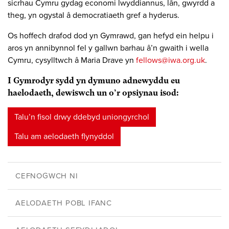
sicrhau Cymru gydag economi lwyddiannus, lân, gwyrdd a
theg, yn ogystal â democratiaeth gref a hyderus.
Os hoffech drafod dod yn Gymrawd, gan hefyd ein helpu i
aros yn annibynnol fel y gallwn barhau â’n gwaith i wella
Cymru, cysylltwch â Maria Drave yn
fellows@iwa.org.uk
.
I Gymrodyr sydd yn dymuno adnewyddu eu
haelodaeth, dewiswch un o’r opsiynau isod:
Talu’n fisol drwy ddebyd uniongyrchol
Talu am aelodaeth flynyddol
CEFNOGWCH NI
AELODAETH POBL IFANC