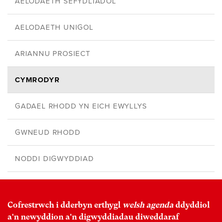
AELODAETH SEFYDLIADOL
AELODAETH UNIGOL
ARIANNU PROSIECT
CYMRODYR
GADAEL RHODD YN EICH EWYLLYS
GWNEUD RHODD
NODDI DIGWYDDIAD
Cofrestrwch i dderbyn erthygl
welsh agenda
ddyddiol
a'n newyddion a'n digwyddiadau diweddaraf