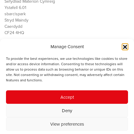
Sefydliad Materion Cymreig
Ystafell 6.01
sbarc|spark
Stryd Maindy
Caerdydd
CF24 4HQ
Manage Consent
Ein Gwaith
Democratiaeth
To provide the best experiences, we use technologies like cookies to store
Public Services
and/or access device information. Consenting to these technologies will
Economi
allow us to process data such as browsing behavior or unique IDs on this
site. Not consenting or withdrawing consent, may adversely affect certain
Y SMC
features and functions.
Amdanom Ni
Cysylltwch â ni
Accept
Deny
© 2023 Sefydliad Materion Cymreig. Cedwir yr holl hawliau.
Telerau
View preferences
ac amodau
.