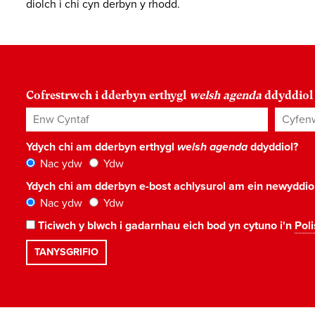
diolch i chi cyn derbyn y rhodd.
Cofrestrwch i dderbyn erthygl
welsh agenda
ddyddiol
Enw Cyntaf
Cyfenw
Ydych chi am dderbyn erthygl
welsh agenda
ddyddiol?
Nac ydw
Ydw
Ydych chi am dderbyn e-bost achlysurol am ein newyddi
Nac ydw
Ydw
Ticiwch y blwch i gadarnhau eich bod yn cytuno i'n
Poli