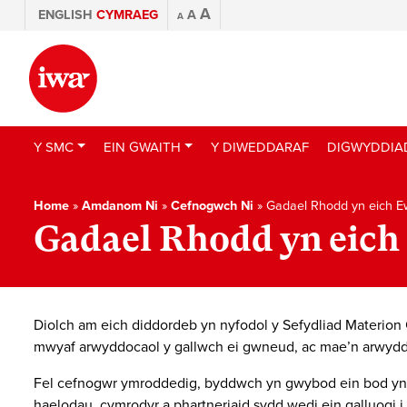
A
ENGLISH
CYMRAEG
A
A
Y SMC
EIN GWAITH
Y DIWEDDARAF
DIGWYDDIA
Home
»
Amdanom Ni
»
Cefnogwch Ni
»
Gadael Rhodd yn eich E
Gadael Rhodd yn eich
Diolch am eich diddordeb yn nyfodol y Sefydliad Materion
mwyaf arwyddocaol y gallwch ei gwneud, ac mae’n arwydd o
Fel cefnogwr ymroddedig, byddwch yn gwybod ein bod yn h
haelodau, cymrodyr a phartneriaid sydd wedi ein galluogi 