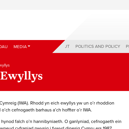
ABOUT
POLITICS AND POLICY
P
DAU
MEDIA
wyllys
 Ewyllys
 Cymreig (IWA). Rhodd yn eich ewyllys yw un o’r rhoddion
’ch cefnogaeth barhaus a’ch hoffter o’r IWA.
ynod falch o’n hannibyniaeth. O ganlyniad, cefnogaeth ein
i wneud cyfraniad pwysig i fywyd dinesig Cymru ers 1987.