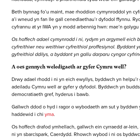
Beth bynnag fo’u maint, mae rhoddion cymynroddol yn cyfr
a’i wneud yn fan lle gall cenedlaethau’r dyfodol ffynnu. R
cyfrannu at yr IWA yn y modd arbennig hwn: mae’n golygu ll
Os hoffech adael cymynrodd i ni, rydym yn argymell eich
cyfreithiwr neu weithiwr cyfreithiol proffesiynol. Byddant
gyfreithiol ddilys, a byddant yn gallu darparu cyngor cyfr
A oes gennych weledigaeth ar gyfer Cymru well?
Drwy adael rhodd i ni yn eich ewyllys, byddwch yn helpu’r
adeiladu Cymru well ar gyfer y dyfodol. Byddwch yn budds
democratiaeth gref, hyderus i bawb.
Gallwch ddod o hyd i ragor o wybodaeth am sut y byddwn y
haddewid i chi
yma
.
Os hoffech drafod ymhellach, gallwch ein cyrraedd ar-lein
ni yn sbarc|spark, Caerdydd. Rhowch wybod i ni os byddwc