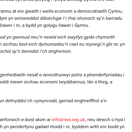
annu at ein gwaith i wella economi a democratiaeth Cymru,
ydym yn wirioneddol ddiolchgar i’r rhai ohonoch sy’n bwriadu
awer i ni, a bydd yn golygu llawer i Gymru.
 bod yn gwneud neu’n newid eich ewyllys gyda chymorth
 yn sicrhau bod eich dymuniadau’n cael eu mynegi’n glir ac yn
inachol sy’n benodol i’ch anghenion.
 genhedlaeth nesaf o wneuthurwyr polisi a phenderfyniadau i
oddi mewn sicrhau economi lwyddiannus, lân a theg, a
n defnyddio’ch cymynrodd, geiriad enghreifftiol a’n
, anfonwch e-bost atom ar
info@iwa.org.uk
, neu dewch o hyd i
h yn penderfynu gadael rhodd i ni, byddem wrth ein bodd yn