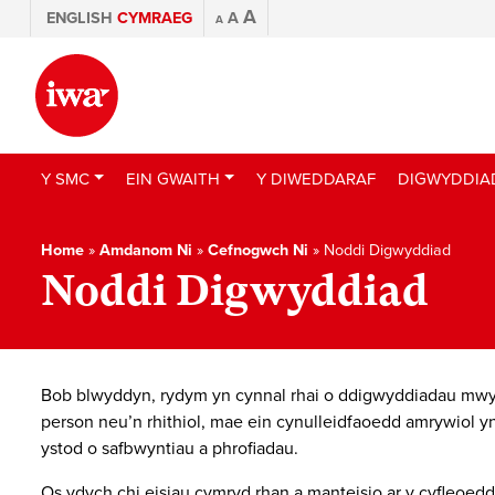
A
ENGLISH
CYMRAEG
A
A
Y SMC
EIN GWAITH
Y DIWEDDARAF
DIGWYDDIA
Home
»
Amdanom Ni
»
Cefnogwch Ni
»
Noddi Digwyddiad
Noddi Digwyddiad
Bob blwyddyn, rydym yn cynnal rhai o ddigwyddiadau mwy
person neu’n rhithiol, mae ein cynulleidfaoedd amrywiol y
ystod o safbwyntiau a phrofiadau.
Os ydych chi eisiau cymryd rhan a manteisio ar y cyfleoed