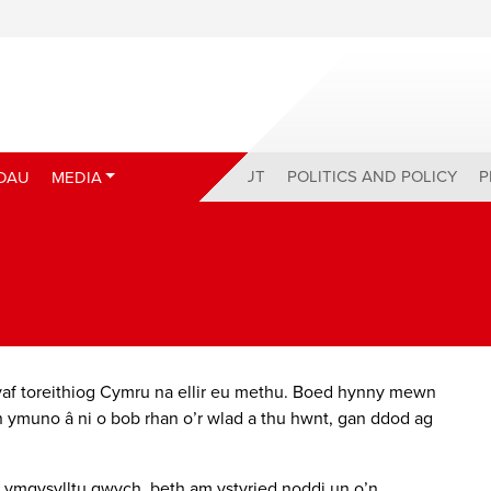
ABOUT
POLITICS AND POLICY
P
DAU
MEDIA
af toreithiog Cymru na ellir eu methu. Boed hynny mewn
n ymuno â ni o bob rhan o’r wlad a thu hwnt, gan ddod ag
d ymgysylltu gwych, beth am ystyried noddi un o’n