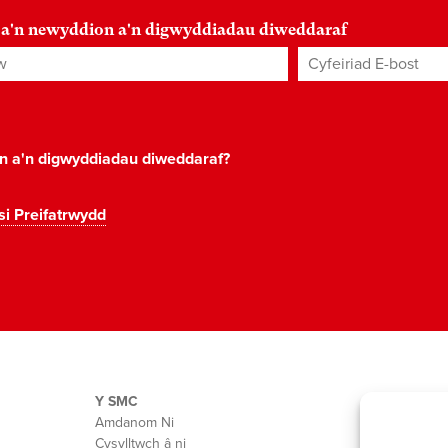
 a'n newyddion a'n digwyddiadau diweddaraf
Cyfeiriad E-bost
*
on a'n digwyddiadau diweddaraf?
si Preifatrwydd
Y SMC
Amdanom Ni
Cysylltwch â ni