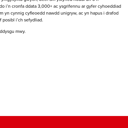
 i’n cronfa ddata 3,000+ ac ysgrifennu ar gyfer cyhoeddiad
ym yn cynnig cyfleoedd nawdd unigryw, ac yn hapus i drafod
 posibl i’ch sefydliad.
 ddysgu mwy.