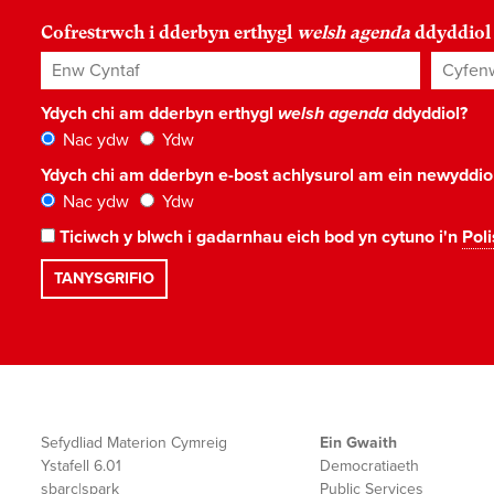
Cofrestrwch i dderbyn erthygl
welsh agenda
ddyddiol
Enw Cyntaf
Cyfenw
Ydych chi am dderbyn erthygl
welsh agenda
ddyddiol?
Nac ydw
Ydw
Ydych chi am dderbyn e-bost achlysurol am ein newyddi
Nac ydw
Ydw
Ticiwch y blwch i gadarnhau eich bod yn cytuno i'n
Poli
Sefydliad Materion Cymreig
Ein Gwaith
Ystafell 6.01
Democratiaeth
sbarc|spark
Public Services