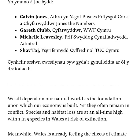
Yn ymuno â Joe bydd:
Calvin Jones
, Athro yn Ysgol Busnes Prifysgol Cork
a Chyfarwyddwr Jones the Numbers
Gareth Clubb
, Cyfarwyddwr, WWF Cymru
Michelle Leavesley
, Prif Swyddog Cynaliadwyedd,
Admiral
Shav Taj
, Ysgrifennydd Cyffredinol TUC Cymru
Cynhelir sesiwn cwestiynau byw gyda’r gynulleidfa ar ôl y
drafodaeth.
————————————————————————————–
We all depend on our natural world as the foundation
upon which our economy is built. Yet they often remain in
conflict. Species and habitat loss are at an all-time high
with 1 in 5 species in Wales at risk of extinction.
Meanwhile, Wales is already feeling the effects of climate