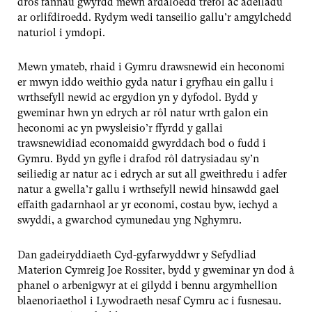
dros fannau gwyrdd mewn ardaloedd trefol ac adeiladu
ar orlifdiroedd. Rydym wedi tanseilio gallu’r amgylchedd
naturiol i ymdopi.
Mewn ymateb, rhaid i Gymru drawsnewid ein heconomi
er mwyn iddo weithio gyda natur i gryfhau ein gallu i
wrthsefyll newid ac ergydion yn y dyfodol. Bydd y
gweminar hwn yn edrych ar rôl natur wrth galon ein
heconomi ac yn pwysleisio’r ffyrdd y gallai
trawsnewidiad economaidd gwyrddach bod o fudd i
Gymru. Bydd yn gyfle i drafod rôl datrysiadau sy’n
seiliedig ar natur ac i edrych ar sut all gweithredu i adfer
natur a gwella’r gallu i wrthsefyll newid hinsawdd gael
effaith gadarnhaol ar yr economi, costau byw, iechyd a
swyddi, a gwarchod cymunedau yng Nghymru.
Dan gadeiryddiaeth Cyd-gyfarwyddwr y Sefydliad
Materion Cymreig Joe Rossiter, bydd y gweminar yn dod â
phanel o arbenigwyr at ei gilydd i bennu argymhellion
blaenoriaethol i Lywodraeth nesaf Cymru ac i fusnesau.