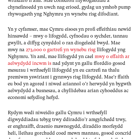
wrthdaro’n aml. Mae colledion rhywogaethau a
chynefinoedd yn uwch nag erioed, gydag un ymhob pump
rhywogaeth yng Nghymru yn wynebu risg difodiant.
Yn y cyfamser, mae Cymru eisoes yn profi effeithiau newid
hinsawdd – mwy o lifogydd, cyfnodau o sychder, tannau
gwyllt, a diffyg cynyddol o ran diogeledd bwyd. Mae
mwy na
273,000 o gartrefi yn wynebu risg
llifogydd yng
Nghymru. Yn aml, mae llifogydd yn cael
mwy o effaith ar
aelwydydd incwm is
nad ydynt yn gallu fforddio gosod
mesurau i wrthsefyll llifogydd yn eu cartrefi na thalu
premiwm yswiriant i gynnwys risg llifogydd. Mae’r ffaith
eu bod yn agored i niwed ariannol o’r herwydd yn bygwth
aelwydydd a busnesau, a chyllidebau arian cyhoeddus ac
economi sefydlog hefyd.
Rydym wedi niweidio gallu Cymru i wrthsefyll
digwyddiadau tebyg trwy ddiraddio’r amgylchedd trwy,
er enghraifft, draenio mawnogydd, diraddio morfeydd
heli, lleihau gorchudd coed mewn mannau, gosod concrid