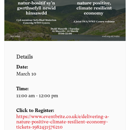
Details
Date:
March 10
Time:
11:00 am - 12:00 pm
Click to Register:
https://www.eventbrite.co.uk/e/delivering-a-
nature-positive-climate-resilient-economy-
tickets-1982431576210