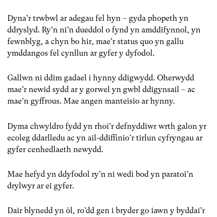
Dyna’r trwbwl ar adegau fel hyn – gyda phopeth yn
ddryslyd. Ry’n ni’n dueddol o fynd yn amddifynnol, yn
fewnblyg, a chyn bo hir, mae’r status quo yn gallu
ymddangos fel cynllun ar gyfer y dyfodol.
Gallwn ni ddim gadael i hynny ddigwydd. Oherwydd
mae’r newid sydd ar y gorwel yn gwbl ddigynsail – ac
mae’n gyffrous. Mae angen manteisio ar hynny.
Dyma chwyldro fydd yn rhoi’r defnyddiwr wrth galon yr
ecoleg ddarlledu ac yn ail-ddiffinio’r tirlun cyfryngau ar
gyfer cenhedlaeth newydd.
Mae hefyd yn ddyfodol ry’n ni wedi bod yn paratoi’n
drylwyr ar ei gyfer.
Dair blynedd yn ôl, ro’dd gen i bryder go iawn y byddai’r