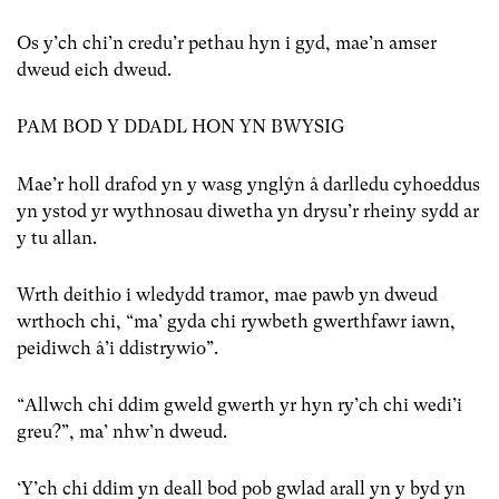
Os y’ch chi’n credu’r pethau hyn i gyd, mae’n amser
dweud eich dweud.
PAM BOD Y DDADL HON YN BWYSIG
Mae’r holl drafod yn y wasg ynglŷn â darlledu cyhoeddus
yn ystod yr wythnosau diwetha yn drysu’r rheiny sydd ar
y tu allan.
Wrth deithio i wledydd tramor, mae pawb yn dweud
wrthoch chi, “ma’ gyda chi rywbeth gwerthfawr iawn,
peidiwch â’i ddistrywio”.
“Allwch chi ddim gweld gwerth yr hyn ry’ch chi wedi’i
greu?”, ma’ nhw’n dweud.
‘Y’ch chi ddim yn deall bod pob gwlad arall yn y byd yn