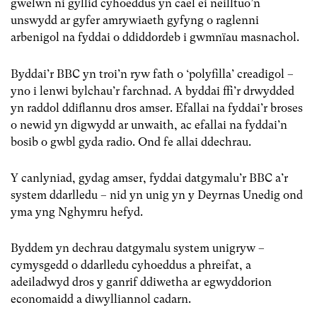
gwelwn ni gyllid cyhoeddus yn cael ei neilltuo’n
unswydd ar gyfer amrywiaeth gyfyng o raglenni
arbenigol na fyddai o ddiddordeb i gwmnïau masnachol.
Byddai’r BBC yn troi’n ryw fath o ‘polyfilla’ creadigol –
yno i lenwi bylchau’r farchnad. A byddai ffi’r drwydded
yn raddol ddiflannu dros amser. Efallai na fyddai’r broses
o newid yn digwydd ar unwaith, ac efallai na fyddai’n
bosib o gwbl gyda radio. Ond fe allai ddechrau.
Y canlyniad, gydag amser, fyddai datgymalu’r BBC a’r
system ddarlledu – nid yn unig yn y Deyrnas Unedig ond
yma yng Nghymru hefyd.
Byddem yn dechrau datgymalu system unigryw –
cymysgedd o ddarlledu cyhoeddus a phreifat, a
adeiladwyd dros y ganrif ddiwetha ar egwyddorion
economaidd a diwylliannol cadarn.