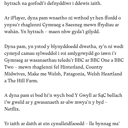
hytrach na gorfodi’r defnyddiwr i ddewis iaith.
Ar iPlayer, dyna pam wnaetho ni wrthod yr hen ffordd o
ynysu’r rhaglenni Cymraeg a Saesneg mewn ffrydiau ar
wahân. Yn hytrach – maen nhw gyda’i gilydd.
Dyna pam, yn ystod y blynyddoedd diwetha, ry’n ni wedi
cymryd camau sylweddol i roi amlygrwydd go iawn i’r
Gymraeg ar wasanaethau teledu’r BBC ar BBC One a BBC
Two – mewn rhaglenni fel Hinterland, Country
Midwives, Make me Welsh, Patagonia, Welsh Heartland
a The Hill Farm.
A dyna pam ei bod hi’n wych bod Y Gwyll ar S4C bellach
i’w gweld ar y gwasanaeth ar-alw mwya’n y byd –
Netflix.
Yr iaith ar daith at ein cynulleidfaoedd – lle bynnag ma’