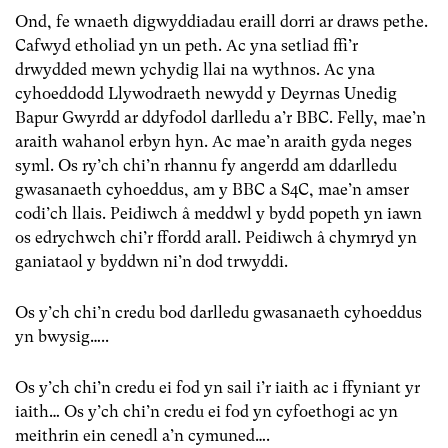
Ond, fe wnaeth digwyddiadau eraill dorri ar draws pethe.
Cafwyd etholiad yn un peth. Ac yna setliad ffi’r
drwydded mewn ychydig llai na wythnos. Ac yna
cyhoeddodd Llywodraeth newydd y Deyrnas Unedig
Bapur Gwyrdd ar ddyfodol darlledu a’r BBC. Felly, mae’n
araith wahanol erbyn hyn. Ac mae’n araith gyda neges
syml. Os ry’ch chi’n rhannu fy angerdd am ddarlledu
gwasanaeth cyhoeddus, am y BBC a S4C, mae’n amser
codi’ch llais. Peidiwch â meddwl y bydd popeth yn iawn
os edrychwch chi’r ffordd arall. Peidiwch â chymryd yn
ganiataol y byddwn ni’n dod trwyddi.
Os y’ch chi’n credu bod darlledu gwasanaeth cyhoeddus
yn bwysig…..
Os y’ch chi’n credu ei fod yn sail i’r iaith ac i ffyniant yr
iaith… Os y’ch chi’n credu ei fod yn cyfoethogi ac yn
meithrin ein cenedl a’n cymuned….