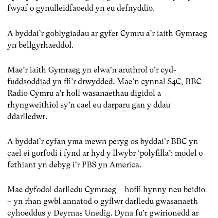
fwyaf o gynulleidfaoedd yn eu defnyddio.
A byddai’r goblygiadau ar gyfer Cymru a’r iaith Gymraeg
yn bellgyrhaeddol.
Mae’r iaith Gymraeg yn elwa’n aruthrol o’r cyd-
fuddsoddiad yn ffi’r drwydded. Mae’n cynnal S4C, BBC
Radio Cymru a’r holl wasanaethau digidol a
rhyngweithiol sy’n cael eu darparu gan y ddau
ddarlledwr.
A byddai’r cyfan yma mewn peryg os byddai’r BBC yn
cael ei gorfodi i fynd ar hyd y llwybr ‘polyfilla’: model o
fethiant yn debyg i’r PBS yn America.
Mae dyfodol darlledu Cymraeg – hoffi hynny neu beidio
– yn rhan gwbl annatod o gyflwr darlledu gwasanaeth
cyhoeddus y Deyrnas Unedig. Dyna fu’r gwirionedd ar