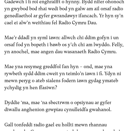
Gadewch i fi roi enghraifft o hynny. Bydd nifer ohonoch
yn gwybod bod rhai wedi bod yn galw am ail orsaf radio
genedlaethol ar gyfer gwrandawyr ifancach. Yr hyn sy’n
cael ei alw’n weithiau fel Radio Cymru Dau.
Mae’r ddadl yn syml iawn: allwch chi ddim gofyn i un
orsaf fod yn bopeth i bawb os y’ch chi am lwyddo. Felly,
yn anochel, mae angen dau wasanaeth Radio Cymru.
Mae yna resymeg greddfol fan hyn – ond, mae yna
rywbeth sydd ddim cweit yn teimlo’n iawn i fi. Ydyn ni
mewn peryg o ateb sialens fodern iawn gydag ymateb
ychydig yn hen ffasiwn?
Dyddie ‘ma, mae ‘na sbectrwm o opsiynau ar gyfer
diwallu anghenion grwpiau cynulleidfa gwahanol.
Gall tonfeddi radio gael eu hollti mewn rhannau