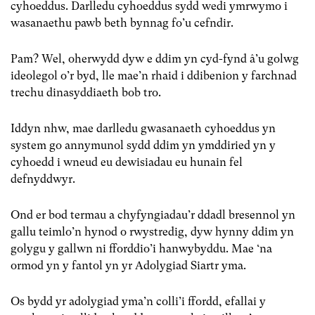
cyhoeddus. Darlledu cyhoeddus sydd wedi ymrwymo i
wasanaethu pawb beth bynnag fo’u cefndir.
Pam? Wel, oherwydd dyw e ddim yn cyd-fynd â’u golwg
ideolegol o’r byd, lle mae’n rhaid i ddibenion y farchnad
trechu dinasyddiaeth bob tro.
Iddyn nhw, mae darlledu gwasanaeth cyhoeddus yn
system go annymunol sydd ddim yn ymddiried yn y
cyhoedd i wneud eu dewisiadau eu hunain fel
defnyddwyr.
Ond er bod termau a chyfyngiadau’r ddadl bresennol yn
gallu teimlo’n hynod o rwystredig, dyw hynny ddim yn
golygu y gallwn ni fforddio’i hanwybyddu. Mae ‘na
ormod yn y fantol yn yr Adolygiad Siartr yma.
Os bydd yr adolygiad yma’n colli’i ffordd, efallai y