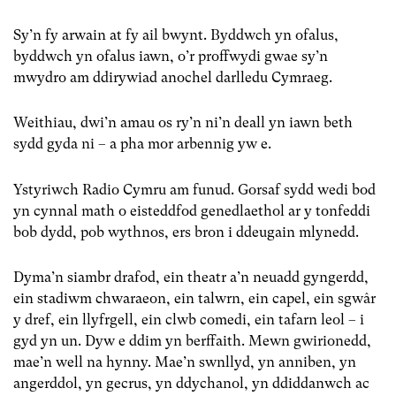
Sy’n fy arwain at fy ail bwynt. Byddwch yn ofalus,
byddwch yn ofalus iawn, o’r proffwydi gwae sy’n
mwydro am ddirywiad anochel darlledu Cymraeg.
Weithiau, dwi’n amau os ry’n ni’n deall yn iawn beth
sydd gyda ni – a pha mor arbennig yw e.
Ystyriwch Radio Cymru am funud. Gorsaf sydd wedi bod
yn cynnal math o eisteddfod genedlaethol ar y tonfeddi
bob dydd, pob wythnos, ers bron i ddeugain mlynedd.
Dyma’n siambr drafod, ein theatr a’n neuadd gyngerdd,
ein stadiwm chwaraeon, ein talwrn, ein capel, ein sgwâr
y dref, ein llyfrgell, ein clwb comedi, ein tafarn leol – i
gyd yn un. Dyw e ddim yn berffaith. Mewn gwirionedd,
mae’n well na hynny. Mae’n swnllyd, yn anniben, yn
angerddol, yn gecrus, yn ddychanol, yn ddiddanwch ac