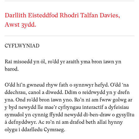
Darllith Eisteddfod Rhodri Talfan Davies,
Awst 3ydd.
CYFLWYNIAD
Rai misoedd yn ôl, ro’dd yr araith yma bron iawn yn
barod.
O’dd hi’n gwneud rhyw fath o synnwyr hefyd. O’dd ‘na
ddechrau, canol a diwedd. Ddim o reidrwydd yn y drefn
yna. Ond ro’dd bron iawn yno. Ro’n ni am fwrw golwg ar
y byd newydd lle mae’r cyfryngau interactif a dyfeisiau
symudol yn cynnig ffyrdd newydd di-ben-draw o gysylltu
â defnyddwyr. Ac ro’n ni am drafod beth allai hynny
olygu i ddarlledu Cymraeg.