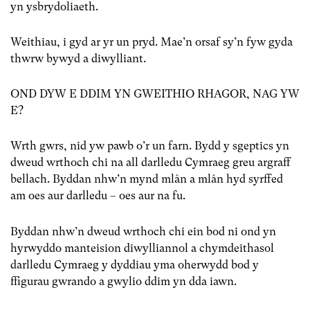
yn ysbrydoliaeth.
Weithiau, i gyd ar yr un pryd. Mae’n orsaf sy’n fyw gyda
thwrw bywyd a diwylliant.
OND DYW E DDIM YN GWEITHIO RHAGOR, NAG YW
E?
Wrth gwrs, nid yw pawb o’r un farn. Bydd y sgeptics yn
dweud wrthoch chi na all darlledu Cymraeg greu argraff
bellach. Byddan nhw’n mynd mlân a mlân hyd syrffed
am oes aur darlledu – oes aur na fu.
Byddan nhw’n dweud wrthoch chi ein bod ni ond yn
hyrwyddo manteision diwylliannol a chymdeithasol
darlledu Cymraeg y dyddiau yma oherwydd bod y
ffigurau gwrando a gwylio ddim yn dda iawn.