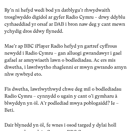
Ry’n ni hefyd wedi bod yn datblygu’r rhwydwaith
trosglwyddo digidol ar gyfer Radio Cymru – drwy ddyblu
cyrhaeddiad yr orsaf ar DAB i bron naw deg y cant mewn
ychydig dros ddwy flynedd.
Mae’r ap BBC iPlayer Radio hefyd yn gartref cyffrous
newydd i Radio Cymru – gan alluogi gwrandawyr i gael
gafael ar amrywiaeth lawn o bodlediadau. Ac ers mis
diwetha, i lawrlwytho rhaglenni er mwyn gwrando arnyn
nhw rywbryd eto.
Fis dwetha, lawrlwythwyd chwe deg mil o bodlediadau
Radio Cymru – cynnydd o ugain y cant o’i gymharu â
blwyddyn yn ôl. A’r podlediad mwya poblogaidd? Ie –
Beti.
Dair blynedd yn ôl, fe wnes i osod targed y dylai holl