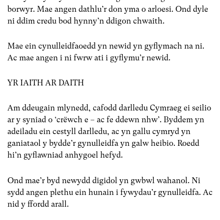
borwyr. Mae angen dathlu’r don yma o arloesi. Ond dyle
ni ddim credu bod hynny’n ddigon chwaith.
Mae ein cynulleidfaoedd yn newid yn gyflymach na ni.
Ac mae angen i ni fwrw ati i gyflymu’r newid.
YR IAITH AR DAITH
Am ddeugain mlynedd, cafodd darlledu Cymraeg ei seilio
ar y syniad o ‘crëwch e – ac fe ddewn nhw’. Byddem yn
adeiladu ein cestyll darlledu, ac yn gallu cymryd yn
ganiataol y bydde’r gynulleidfa yn galw heibio. Roedd
hi’n gyflawniad anhygoel hefyd.
Ond mae’r byd newydd digidol yn gwbwl wahanol. Ni
sydd angen plethu ein hunain i fywydau’r gynulleidfa. Ac
nid y ffordd arall.