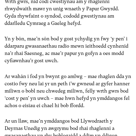
Wrth gwrs, nid codi cwestiynau am y rhaglenni
rhwydwaith mawr yn unig wnaeth y Papur Gwyrdd.
Gyda rhywfaint o syndod, cododd gwestiynau am
ddarlledu Cymraeg a Gaeleg hefyd.
Yn y bôn, mae’n sôn bod y gost ychydig yn fwy ‘y pen’ i
ddarparu gwasanaethau radio mewn ieithoedd cynhenid
na’r rhai Saesneg, ac mae’r papur yn gofyn a oes modd
cyfiawnhau’r gost uwch.
Ar wahân i fod yn bwynt go amlwg – mae rhaglen dda yn
costio fwy neu lai yr un peth i’w gwneud ar gyfer hanner
miliwn o bobl neu chwedeg miliwn, felly wrth gwrs bod
‘cost y pen’ yn uwch – mae hwn hefyd yn ymddangos fel
achos o eisiau ei chael hi bob ffordd.
Ar un llaw, mae’n ymddangos bod Llywodraeth y
Deyrnas Unedig yn awgrymu bod rhai rhaglenni a
gwasanaethau yn rhy boblogaidd a ddim yn ddigon