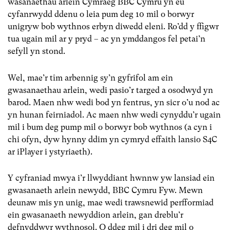
wasanaethau arlein Cymraeg BBC Cymru yn eu
cyfanrwydd ddenu o leia pum deg 10 mil o borwyr
unigryw bob wythnos erbyn diwedd eleni. Ro’dd y ffigwr
tua ugain mil ar y pryd – ac yn ymddangos fel petai’n
sefyll yn stond.
Wel, mae’r tîm arbennig sy’n gyfrifol am ein
gwasanaethau arlein, wedi pasio’r targed a osodwyd yn
barod. Maen nhw wedi bod yn fentrus, yn sicr o’u nod ac
yn hunan feirniadol. Ac maen nhw wedi cynyddu’r ugain
mil i bum deg pump mil o borwyr bob wythnos (a cyn i
chi ofyn, dyw hynny ddim yn cymryd effaith lansio S4C
ar iPlayer i ystyriaeth).
Y cyfraniad mwya i’r llwyddiant hwnnw yw lansiad ein
gwasanaeth arlein newydd, BBC Cymru Fyw. Mewn
deunaw mis yn unig, mae wedi trawsnewid perfformiad
ein gwasanaeth newyddion arlein, gan dreblu’r
defnyddwyr wythnosol. O ddeg mil i dri deg mil o