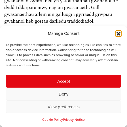
gwahanol o Gymru neu yn ystod rhannau gwahanol o’r
dydd i ddarparu mwy nag un gwasanaeth. Gall
gwasanaethau arlein ein galluogi i gyrraedd grwpiau
gwahanol heb gostau darlledu traddodiadol.
Manage Consent
A thrwy ddefnyddio cysylltiad dwy-ffordd y rhyngrwyd,
gallwn ddechrau darparu gwasanaethau sydd wedi eu
To provide the best experiences, we use technologies like cookies to store
teilwra’n arbennig.
and/or access device information. Consenting to these technologies will
allow us to process data such as browsing behavior or unique IDs on this
site. Not consenting or withdrawing consent, may adversely affect certain
Efallai bod opsiynau mwy radical fyth i ni ystyried.
features and functions.
Cymerwch Radio One fel enghraifft. Dyma i chi frand
Accept
pobl ifanc sy’n adnabyddus ac sy’n cael ei garu gan dros
hanner miliwn o bobl yng Nghymru – gan gynnwys dros
Deny
gan mil o siaradwyr Cymraeg o dan dri deg oed.
View preferences
Mae’n deall cynulleidfaoedd ifanc – o bosib yn well nag
unrhyw frand cyfryngau arall yn Ewrop. Yn fras, mae’n
Cookie Policy
Privacy Notice
cael ei garu, mae’n gredadwy ac mae’n gweithio.