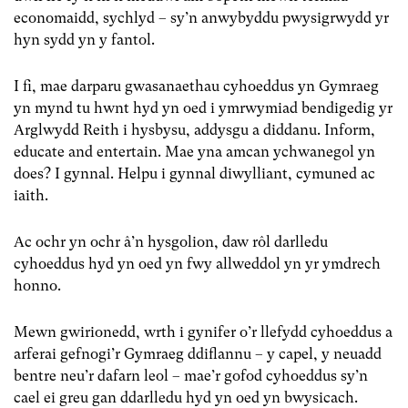
economaidd, sychlyd – sy’n anwybyddu pwysigrwydd yr
hyn sydd yn y fantol.
I fi, mae darparu gwasanaethau cyhoeddus yn Gymraeg
yn mynd tu hwnt hyd yn oed i ymrwymiad bendigedig yr
Arglwydd Reith i hysbysu, addysgu a diddanu. Inform,
educate and entertain. Mae yna amcan ychwanegol yn
does? I gynnal. Helpu i gynnal diwylliant, cymuned ac
iaith.
Ac ochr yn ochr â’n hysgolion, daw rôl darlledu
cyhoeddus hyd yn oed yn fwy allweddol yn yr ymdrech
honno.
Mewn gwirionedd, wrth i gynifer o’r llefydd cyhoeddus a
arferai gefnogi’r Gymraeg ddiflannu – y capel, y neuadd
bentre neu’r dafarn leol – mae’r gofod cyhoeddus sy’n
cael ei greu gan ddarlledu hyd yn oed yn bwysicach.