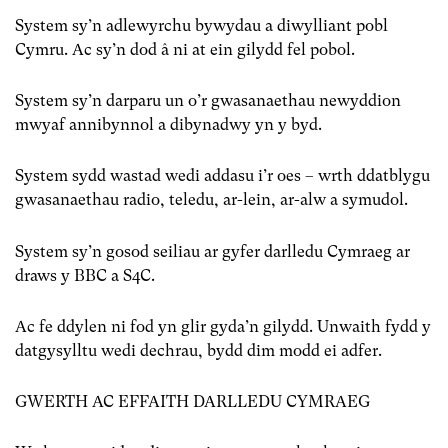
System sy’n adlewyrchu bywydau a diwylliant pobl
Cymru. Ac sy’n dod â ni at ein gilydd fel pobol.
System sy’n darparu un o’r gwasanaethau newyddion
mwyaf annibynnol a dibynadwy yn y byd.
System sydd wastad wedi addasu i’r oes – wrth ddatblygu
gwasanaethau radio, teledu, ar-lein, ar-alw a symudol.
System sy’n gosod seiliau ar gyfer darlledu Cymraeg ar
draws y BBC a S4C.
Ac fe ddylen ni fod yn glir gyda’n gilydd. Unwaith fydd y
datgysylltu wedi dechrau, bydd dim modd ei adfer.
GWERTH AC EFFAITH DARLLEDU CYMRAEG