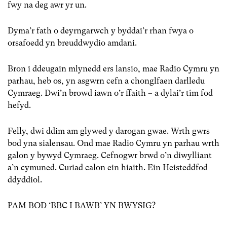
fwy na deg awr yr un.
Dyma’r fath o deyrngarwch y byddai’r rhan fwya o
orsafoedd yn breuddwydio amdani.
Bron i ddeugain mlynedd ers lansio, mae Radio Cymru yn
parhau, heb os, yn asgwrn cefn a chonglfaen darlledu
Cymraeg. Dwi’n browd iawn o’r ffaith – a dylai’r tîm fod
hefyd.
Felly, dwi ddim am glywed y darogan gwae. Wrth gwrs
bod yna sialensau. Ond mae Radio Cymru yn parhau wrth
galon y bywyd Cymraeg. Cefnogwr brwd o’n diwylliant
a’n cymuned. Curiad calon ein hiaith. Ein Heisteddfod
ddyddiol.
PAM BOD ‘BBC I BAWB’ YN BWYSIG?