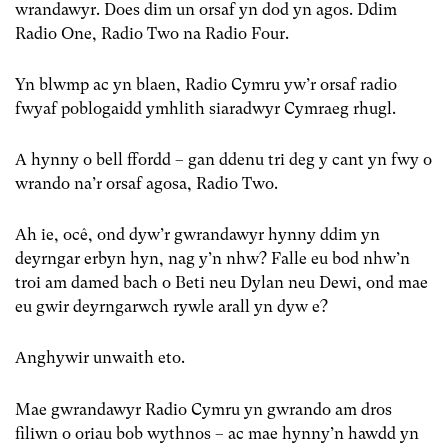
wrandawyr. Does dim un orsaf yn dod yn agos. Ddim
Radio One, Radio Two na Radio Four.
Yn blwmp ac yn blaen, Radio Cymru yw’r orsaf radio
fwyaf poblogaidd ymhlith siaradwyr Cymraeg rhugl.
A hynny o bell ffordd – gan ddenu tri deg y cant yn fwy o
wrando na’r orsaf agosa, Radio Two.
Ah ie, ocê, ond dyw’r gwrandawyr hynny ddim yn
deyrngar erbyn hyn, nag y’n nhw? Falle eu bod nhw’n
troi am damed bach o Beti neu Dylan neu Dewi, ond mae
eu gwir deyrngarwch rywle arall yn dyw e?
Anghywir unwaith eto.
Mae gwrandawyr Radio Cymru yn gwrando am dros
filiwn o oriau bob wythnos – ac mae hynny’n hawdd yn