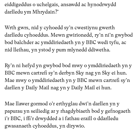
eiddigeddus o uchelgais, ansawdd ac hynodrwydd
darlledu ym Mhrydain?’
Wrth gwrs, nid y cyhoedd sy’n cwestiynu gwerth
darlledu cyhoeddus. Mewn gwirionedd, ry’n ni’n gwybod
bod balchder ac ymddiriedaeth yn y BBC wedi tyfu, ac
nid lleihau, yn ystod y pum mlynedd ddiwetha.
Ry’n ni hefyd yn gwybod bod mwy o ymddiriedaeth yn y
BBC mewn cartrefi sy’n derbyn Sky nag yn Sky ei hun.
Mae mwy o ymddiriedaeth yn y BBC mewn cartrefi sy’n
darllen y Daily Mail nag yn y Daily Mail ei hun.
Mae llawer gormod o’r erthyglau dwi’n darllen yn y
papurau yn seiliedig ar y rhagdybiaeth bod y gefnogaeth
i’r BBC, i ffi’r drwydded a i fathau eraill o ddarlledu
gwasanaeth cyhoeddus, yn dirywio.