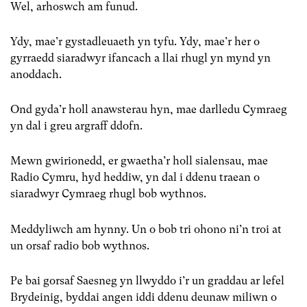
Wel, arhoswch am funud.
Ydy, mae’r gystadleuaeth yn tyfu. Ydy, mae’r her o
gyrraedd siaradwyr ifancach a llai rhugl yn mynd yn
anoddach.
Ond gyda’r holl anawsterau hyn, mae darlledu Cymraeg
yn dal i greu argraff ddofn.
Mewn gwirionedd, er gwaetha’r holl sialensau, mae
Radio Cymru, hyd heddiw, yn dal i ddenu traean o
siaradwyr Cymraeg rhugl bob wythnos.
Meddyliwch am hynny. Un o bob tri ohono ni’n troi at
un orsaf radio bob wythnos.
Pe bai gorsaf Saesneg yn llwyddo i’r un graddau ar lefel
Brydeinig, byddai angen iddi ddenu deunaw miliwn o