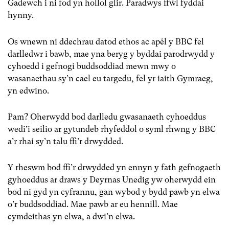
Gadewch i ni fod yn hollol glir. Paradwys ffŵl fyddai
hynny.
Os wnewn ni ddechrau datod ethos ac apêl y BBC fel
darlledwr i bawb, mae yna beryg y byddai parodrwydd y
cyhoedd i gefnogi buddsoddiad mewn mwy o
wasanaethau sy’n cael eu targedu, fel yr iaith Gymraeg,
yn edwino.
Pam? Oherwydd bod darlledu gwasanaeth cyhoeddus
wedi’i seilio ar gytundeb rhyfeddol o syml rhwng y BBC
a’r rhai sy’n talu ffi’r drwydded.
Y rheswm bod ffi’r drwydded yn ennyn y fath gefnogaeth
gyhoeddus ar draws y Deyrnas Unedig yw oherwydd ein
bod ni gyd yn cyfrannu, gan wybod y bydd pawb yn elwa
o’r buddsoddiad. Mae pawb ar eu hennill. Mae
cymdeithas yn elwa, a dwi’n elwa.