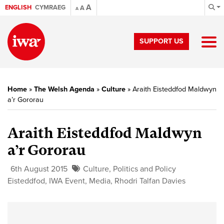
A
ENGLISH
CYMRAEG
A
A
SUPPORT US
Home
»
The Welsh Agenda
»
Culture
»
Araith Eisteddfod Maldwyn
a’r Gororau
Araith Eisteddfod Maldwyn
a’r Gororau
6th August 2015
Culture
,
Politics and Policy
Eisteddfod
,
IWA Event
,
Media
,
Rhodri Talfan Davies