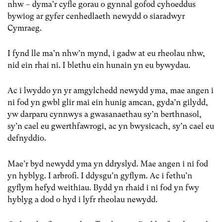
nhw – dyma’r cyfle gorau o gynnal gofod cyhoeddus
bywiog ar gyfer cenhedlaeth newydd o siaradwyr
Cymraeg.
I fynd lle ma’n nhw’n mynd, i gadw at eu rheolau nhw,
nid ein rhai ni. I blethu ein hunain yn eu bywydau.
Ac i lwyddo yn yr amgylchedd newydd yma, mae angen i
ni fod yn gwbl glir mai ein hunig amcan, gyda’n gilydd,
yw darparu cynnwys a gwasanaethau sy’n berthnasol,
sy’n cael eu gwerthfawrogi, ac yn bwysicach, sy’n cael eu
defnyddio.
Mae’r byd newydd yma yn ddryslyd. Mae angen i ni fod
yn hyblyg. I arbrofi. I ddysgu’n gyflym. Ac i fethu’n
gyflym hefyd weithiau. Bydd yn rhaid i ni fod yn fwy
hyblyg a dod o hyd i lyfr rheolau newydd.