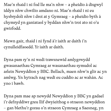
Mae’n rhaid i ni fod lle ma’n nhw – a pheidio â disgwyl
iddyn nhw chwilio amdano ni. Mae’n rhaid i ni eu
hysbrydoli nhw i droi at y Gymraeg – a pheidio byth â
chymryd yn ganiataol y byddan nhw’n troi ato ni o’u
gwirfodd.
Mewn gair, rhaid i ni fynd â’r iaith ar daith i’n
cynulleidfaoedd. Yr iaith ar daith.
Dyna pam ry’n ni wedi trawsnewid amlygrwydd
gwasanaethau Cymraeg ar wasanaethau symudol ac
arlein Newyddion y BBC. Bellach, maen nhw’n glir ac yn
amlwg. Yn hytrach nag wedi eu cuddio ac ar wahân. Ac
yno i bawb.
Dyna pam mae ap newydd Newyddion y BBC yn gadael
i’r defnyddiwr greu llif dwyieithog o straeon newyddion
– gan blethu’r gorau o’n straeon Cymraeg a Saesneg, yn