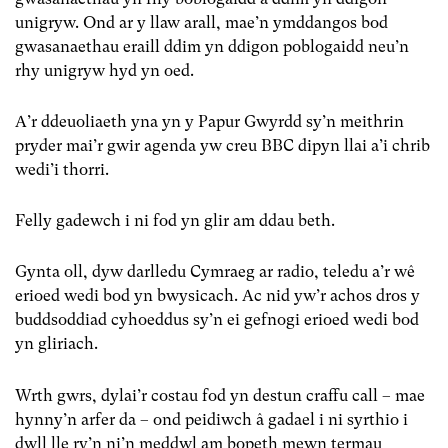
unigryw. Ond ar y llaw arall, mae’n ymddangos bod
gwasanaethau eraill ddim yn ddigon poblogaidd neu’n
rhy unigryw hyd yn oed.
A’r ddeuoliaeth yna yn y Papur Gwyrdd sy’n meithrin
pryder mai’r gwir agenda yw creu BBC dipyn llai a’i chrib
wedi’i thorri.
Felly gadewch i ni fod yn glir am ddau beth.
Gynta oll, dyw darlledu Cymraeg ar radio, teledu a’r wê
erioed wedi bod yn bwysicach. Ac nid yw’r achos dros y
buddsoddiad cyhoeddus sy’n ei gefnogi erioed wedi bod
yn gliriach.
Wrth gwrs, dylai’r costau fod yn destun craffu call – mae
hynny’n arfer da – ond peidiwch â gadael i ni syrthio i
dwll lle ry’n ni’n meddwl am bopeth mewn termau