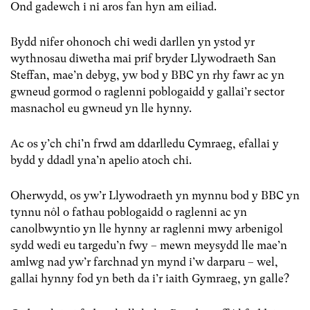
Ond gadewch i ni aros fan hyn am eiliad.
Bydd nifer ohonoch chi wedi darllen yn ystod yr
wythnosau diwetha mai prif bryder Llywodraeth San
Steffan, mae’n debyg, yw bod y BBC yn rhy fawr ac yn
gwneud gormod o raglenni poblogaidd y gallai’r sector
masnachol eu gwneud yn lle hynny.
Ac os y’ch chi’n frwd am ddarlledu Cymraeg, efallai y
bydd y ddadl yna’n apelio atoch chi.
Oherwydd, os yw’r Llywodraeth yn mynnu bod y BBC yn
tynnu nôl o fathau poblogaidd o raglenni ac yn
canolbwyntio yn lle hynny ar raglenni mwy arbenigol
sydd wedi eu targedu’n fwy – mewn meysydd lle mae’n
amlwg nad yw’r farchnad yn mynd i’w darparu – wel,
gallai hynny fod yn beth da i’r iaith Gymraeg, yn galle?