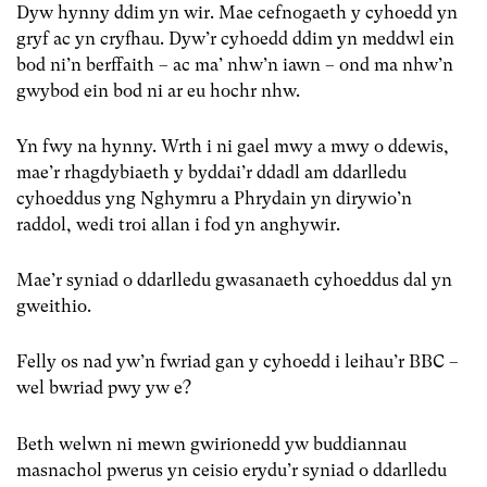
Dyw hynny ddim yn wir. Mae cefnogaeth y cyhoedd yn
gryf ac yn cryfhau. Dyw’r cyhoedd ddim yn meddwl ein
bod ni’n berffaith – ac ma’ nhw’n iawn – ond ma nhw’n
gwybod ein bod ni ar eu hochr nhw.
Yn fwy na hynny. Wrth i ni gael mwy a mwy o ddewis,
mae’r rhagdybiaeth y byddai’r ddadl am ddarlledu
cyhoeddus yng Nghymru a Phrydain yn dirywio’n
raddol, wedi troi allan i fod yn anghywir.
Mae’r syniad o ddarlledu gwasanaeth cyhoeddus dal yn
gweithio.
Felly os nad yw’n fwriad gan y cyhoedd i leihau’r BBC –
wel bwriad pwy yw e?
Beth welwn ni mewn gwirionedd yw buddiannau
masnachol pwerus yn ceisio erydu’r syniad o ddarlledu