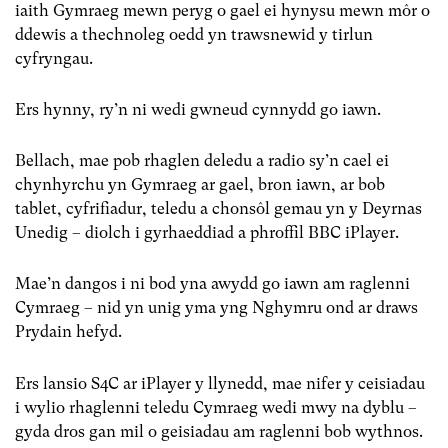
iaith Gymraeg mewn peryg o gael ei hynysu mewn môr o
ddewis a thechnoleg oedd yn trawsnewid y tirlun
cyfryngau.
Ers hynny, ry’n ni wedi gwneud cynnydd go iawn.
Bellach, mae pob rhaglen deledu a radio sy’n cael ei
chynhyrchu yn Gymraeg ar gael, bron iawn, ar bob
tablet, cyfrifiadur, teledu a chonsôl gemau yn y Deyrnas
Unedig – diolch i gyrhaeddiad a phroffil BBC iPlayer.
Mae’n dangos i ni bod yna awydd go iawn am raglenni
Cymraeg – nid yn unig yma yng Nghymru ond ar draws
Prydain hefyd.
Ers lansio S4C ar iPlayer y llynedd, mae nifer y ceisiadau
i wylio rhaglenni teledu Cymraeg wedi mwy na dyblu –
gyda dros gan mil o geisiadau am raglenni bob wythnos.