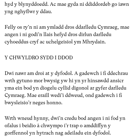
hyd y blynyddoedd. Ac mae gyda ni ddiddordeb go iawn
yng nghyflwr y ddau.
Felly os ry’n ni am ymladd dros ddarlledu Cymraeg, mae
angen i ni godi’n llais hefyd dros dirlun darlledu
cyhoeddus cryf ac uchelgeisiol ym Mhrydain.
Y CHWYLDRO SYDD I DDOD
Dwi nawr am droi at y dyfodol. A gadewch i fi ddechrau
wrth gytuno mor bwysig yw hi yn yr hinsawdd ansicr
yma ein bod yn diogelu cyllid digonol ar gyfer darlledu
Cymraeg. Mae eraill wedi’i ddweud, ond gadewch i fi
bwysleisio’r neges honno.
Wrth wneud hynny, dwi’n credu bod angen i ni fod yn
ofalus i beidio â chwympo i’r trap o amddiffyn y
gorffennol yn hytrach nag adeiladu ein dyfodol.