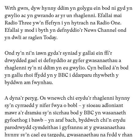
Wrth gwrs, dyw hynny ddim yn golygu ein bod ni gyd yn
gwylio ac yn gwrando ar yr un rhaglenni. Efallai mai
Radio Three yw’n ffefryn i yn hytrach na Radio One.
Efallai y mod i byth yn defnyddio’r News Channel ond
yn dwli ar raglen Today.
Ond ry’n ni’n iawn gyda’r syniad y gallai ein ffi’r
drwydded gael ei defnyddio ar gyfer gwasanaethau a
rhaglenni ry’n ni ddim yn eu gwylio. Cyn belled â’n bod
yn gallu rhoi ffydd yn y BBC i ddarparu rhywbeth y
byddwn am fwynhau.
A dyna’r peryg. Os wnewch chi erydu’r rhaglenni hynny
sy’n cyrraedd y nifer fwya o bobl – y sioeau adloniant
mawr a’r dramâu sy’n sicrhau bod y BBC yn wasanaeth
gyfoethog i bawb – yn araf bach, byddwch chi’n erydu
parodrwydd cymdeithas i gyfrannu at y gwasanaethau
hynny sy’n cael eu targedu, gwasanaethau na fydd y rhan