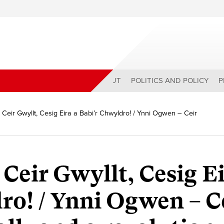
ABOUT
POLITICS AND POLICY
P
Ceir Gwyllt, Cesig Eira a Babi’r Chwyldro! / Ynni Ogwen – Ceir
Ceir Gwyllt, Cesig Ei
ro! / Ynni Ogwen – C