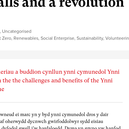
lls and a revolution
,
Uncategorised
t Zero
,
Renewables
,
Social Enterprise
,
Sustainability
,
Volunteeri
heriau a buddion cynllun ynni cymunedol Ynni
 the the challenges and benefits of the Ynni
me
wneud ei marc yn y byd ynni cymunedol dros y dair
af oherwydd dycnwch gwirfoddolwyr sydd eisiau
eu dyfodol gwell i’w hardaloedd. Dyma yn gryno yw hanfod