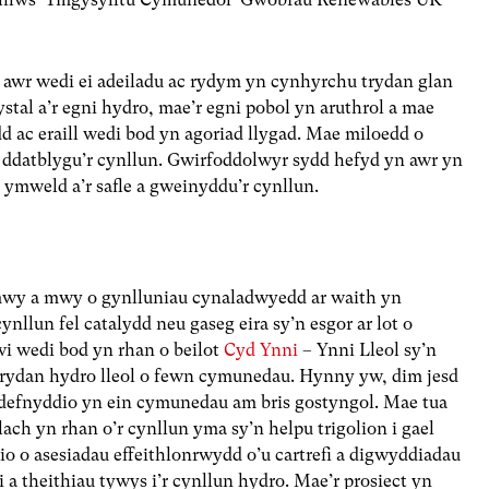
 awr wedi ei adeiladu ac rydym yn cynhyrchu trydan glan
al a’r egni hydro, mae’r egni pobol yn aruthrol a mae
d ac eraill wedi bod yn agoriad llygad. Mae miloedd o
ddatblygu’r cynllun. Gwirfoddolwyr sydd hefyd yn awr yn
ymweld a’r safle a gweinyddu’r cynllun.
mwy a mwy o gynlluniau cynaladwyedd ar waith yn
nllun fel catalydd neu gaseg eira sy’n esgor ar lot o
wi wedi bod yn rhan o beilot
Cyd Ynni
– Ynni Lleol sy’n
 trydan hydro lleol o fewn cymunedau. Hynny yw, dim jesd
 ddefnyddio yn ein cymunedau am bris gostyngol. Mae tua
lach yn rhan o’r cynllun yma sy’n helpu trigolion i gael
io o asesiadau effeithlonrwydd o’u cartrefi a digwyddiadau
a theithiau tywys i’r cynllun hydro. Mae’r prosiect yn