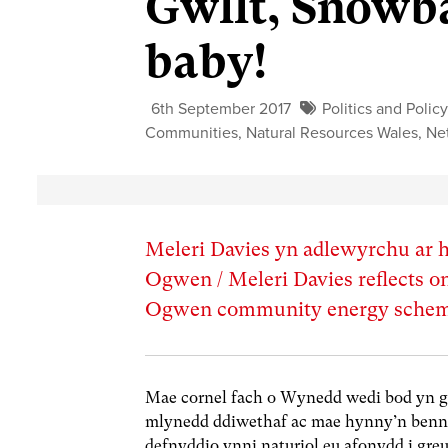
Gwllt, Snowba
baby!
6th September 2017
Politics and Policy
Communities
,
Natural Resources Wales
,
Ne
Meleri Davies yn adlewyrchu ar 
Ogwen / Meleri Davies reflects on
Ogwen community energy sche
Mae cornel fach o Wynedd wedi bod yn g
mlynedd ddiwethaf ac mae hynny’n benn
defnyddio ynni naturiol eu afonydd i gr