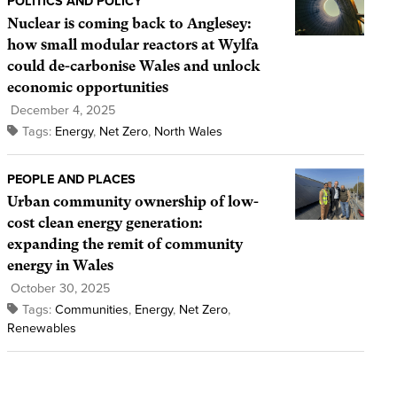
POLITICS AND POLICY
Nuclear is coming back to Anglesey:
how small modular reactors at Wylfa
could de-carbonise Wales and unlock
economic opportunities
December 4, 2025
Tags:
Energy
,
Net Zero
,
North Wales
PEOPLE AND PLACES
Urban community ownership of low-
cost clean energy generation:
expanding the remit of community
energy in Wales
October 30, 2025
Tags:
Communities
,
Energy
,
Net Zero
,
Renewables