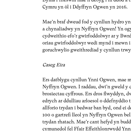
Cymru yn ôl i Ddyffryn Ogwen yn 2016.
Mae’n braf dweud fod y cynllun hydro yn
a chynaliadwy yn Nyffryn Ogwen! Yn ogyst
cydweithio efo’r gwirfoddolwyr ar y Bwrd
oriau gwirfoddolwyr wedi mynd i mewn i 
goruchwylio gweithrediad y cynllun trwy 
Caseg Eira
Ers datblygu cynllun Ynni Ogwen, mae 
Nyffryn Ogwen. I raddau, dwi’n gweld y cy
brosiectau cyffrous. Ers dros flwyddyn, d
edrych ar ddulliau arloesol o ddefnyddio
allforio trydan i bedwar ban byd, ond ei
100 o gartrefi lleol yn Nyffryn Ogwen bel
trydan rhatach. Mae’r cant hefyd yn budd
cymunedol fel Ffair Effeithlonrwydd Ynni 