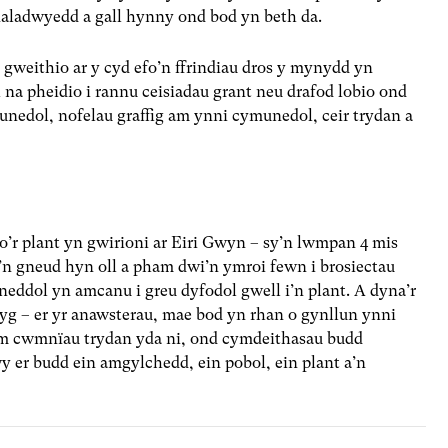
cynaladwyedd a gall hynny ond bod yn beth da.
gweithio ar y cyd efo’n ffrindiau dros y mynydd yn
a pheidio i rannu ceisiadau grant neu drafod lobio ond
unedol, nofelau graffig am ynni cymunedol, ceir trydan a
’r plant yn gwirioni ar Eiri Gwyn – sy’n lwmpan 4 mis
’n gneud hyn oll a pham dwi’n ymroi fewn i brosiectau
neddol yn amcanu i greu dyfodol gwell i’n plant. A dyna’r
yg – er yr anawsterau, mae bod yn rhan o gynllun ynni
im cwmnïau trydan yda ni, ond cymdeithasau budd
 er budd ein amgylchedd, ein pobol, ein plant a’n