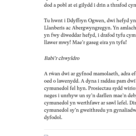
dod a pobl at ei gilydd i drin a thrafod 
Tu hwnt i Ddyffryn Ogwen, dwi hefyd yn 
Llanberis ac Abergwyngregyn. Yn amlach n
yn fwy diweddar hefyd, i drafod tyfu cym
llawer mwy! Mae’r gaseg eira yn tyfu!
Babi’r chwyldro
A rŵan dwi ar gyfnod mamolaeth, adra efo
oed o lawenydd. A dyna i raddau pam dwi
cymunedol fel hyn. Prosiectau sydd wirio
neges i unrhyw un sy’n darllen mae’n deb
cymunedol yn werthfawr ar sawl lefel. D
cymunedol sy’n gweithredu yn gynaliadwy
dyfodol.