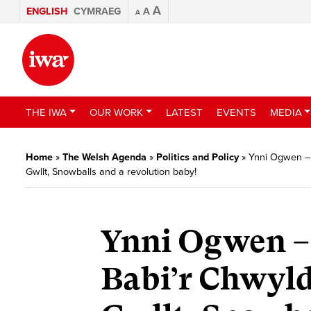
A
ENGLISH
CYMRAEG
A
A
THE IWA
OUR WORK
LATEST
EVENTS
MEDIA
Home
»
The Welsh Agenda
»
Politics and Policy
»
Ynni Ogwen – 
Gwllt, Snowballs and a revolution baby!
Ynni Ogwen – 
Babi’r Chwyld