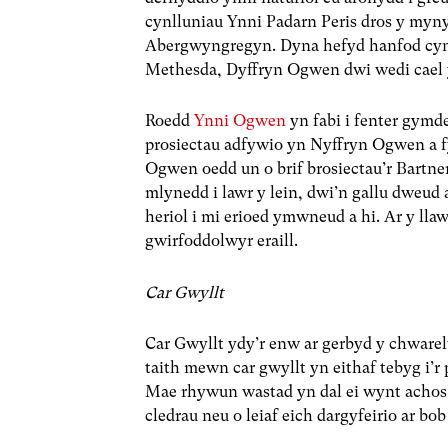
cynlluniau Ynni Padarn Peris dros y myny
Abergwyngregyn. Dyna hefyd hanfod cy
Methesda, Dyffryn Ogwen dwi wedi cael y 
Roedd
Ynni Ogwen
yn fabi i fenter gymd
prosiectau adfywio yn Nyffryn Ogwen a f
Ogwen oedd un o brif brosiectau’r Bartne
mlynedd i lawr y lein, dwi’n gallu dweud
heriol i mi erioed ymwneud a hi. Ar y llaw
gwirfoddolwyr eraill.
Car Gwyllt
Car Gwyllt ydy’r enw ar gerbyd y chwarelw
taith mewn car gwyllt yn eithaf tebyg i’r
Mae rhywun wastad yn dal ei wynt achos m
cledrau neu o leiaf eich dargyfeirio ar bob