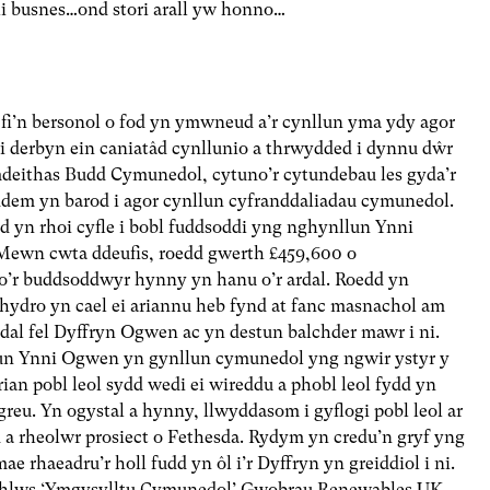
thi busnes…ond stori arall yw honno…
 fi’n bersonol o fod yn ymwneud a’r cynllun yma ydy agor
 derbyn ein caniatâd cynllunio a thrwydded i dynnu dŵr
mdeithas Budd Cymunedol, cytuno’r cytundebau les gyda’r
ddem yn barod i agor cynllun cyfranddaliadau cymunedol.
d yn rhoi cyfle i bobl fuddsoddi yng nghynllun Ynni
Mewn cwta ddeufis, roedd gwerth £459,600 o
o’r buddsoddwyr hynny yn hanu o’r ardal. Roedd yn
n hydro yn cael ei ariannu heb fynd at fanc masnachol am
dal fel Dyffryn Ogwen ac yn destun balchder mawr i ni.
lun Ynni Ogwen yn gynllun cymunedol yng ngwir ystyr y
arian pobl leol sydd wedi ei wireddu a phobl leol fydd yn
greu. Yn ogystal a hynny, llwyddasom i gyflogi pobl leol ar
a rheolwr prosiect o Fethesda. Rydym yn credu’n gryf yng
rhaeadru’r holl fudd yn ôl i’r Dyffryn yn greiddiol i ni.
 thlws ‘Ymgysylltu Cymunedol’ Gwobrau Renewables UK