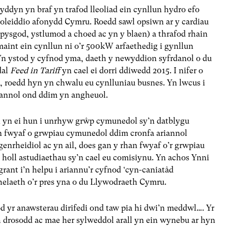
lwyddyn yn braf yn trafod lleoliad ein cynllun hydro efo
eoleiddio afonydd Cymru. Roedd sawl opsiwn ar y cardiau
(pysgod, ystlumod a choed ac yn y blaen) a thrafod rhain
maint ein cynllun ni o’r 500kW arfaethedig i gynllun
 ystod y cyfnod yma, daeth y newyddion syfrdanol o du
dal
Feed in Tariff
yn cael ei dorri ddiwedd 2015. I nifer o
, roedd hyn yn chwalu eu cynlluniau busnes. Yn lwcus i
riannol ond ddim yn angheuol.
 yn ei hun i unrhyw grŵp cymunedol sy’n datblygu
an fwyaf o grwpiau cymunedol ddim cronfa ariannol
enrheidiol ac yn ail, does gan y rhan fwyaf o’r grwpiau
 holl astudiaethau sy’n cael eu comisiynu. Yn achos Ynni
rant i’n helpu i ariannu’r cyfnod ‘cyn-caniatâd
helaeth o’r pres yna o du Llywodraeth Cymru.
od yr anawsterau dirifedi ond taw pia hi dwi’n meddwl…. Yr
h drosodd ac mae her sylweddol arall yn ein wynebu ar hyn