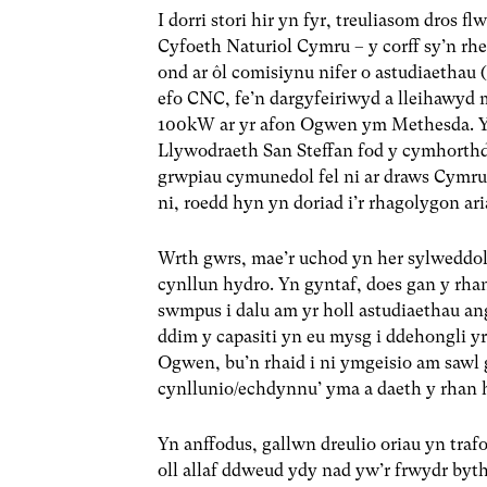
I dorri stori hir yn fyr, treuliasom dros f
Cyfoeth Naturiol Cymru – y corff sy’n rh
ond ar ôl comisiynu nifer o astudiaethau 
efo CNC, fe’n dargyfeiriwyd a lleihawyd 
100kW ar yr afon Ogwen ym Methesda. Yn
Llywodraeth San Steffan fod y cymhorth
grwpiau cymunedol fel ni ar draws Cymru
ni, roedd hyn yn doriad i’r rhagolygon a
Wrth gwrs, mae’r uchod yn her sylweddol
cynllun hydro. Yn gyntaf, does gan y rh
swmpus i dalu am yr holl astudiaethau ang
ddim y capasiti yn eu mysg i ddehongli yr
Ogwen, bu’n rhaid i ni ymgeisio am sawl g
cynllunio/echdynnu’ yma a daeth y rhan 
Yn anffodus, gallwn dreulio oriau yn traf
oll allaf ddweud ydy nad yw’r frwydr byt