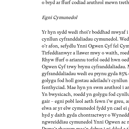
o bryd ar ffurf codiad aruthrol mewn tre
Egni Cymunedol
Yr hyn sydd wedi rhoi’r boddhad mwyaf i
cynllun cyfranddaliadau cymunedol. Wedi
o’r afon, sefydlu Ynni Ogwen Cyf fel Cy
Tirfeddianwyr a llawer mwy o waith, roe
Rhyw ffurf o ariannu torfol oedd hwn oed
Ogwen Cyf trwy brynu cyfranddaliadau. 
gyfranddaliadau wedi eu prynu gyda 85% 
golygu fod holl gostau adeiladu’r cynllu
fenthyciad. Mae hyn yn swm aruthrol i ar
Yn bwysicach, roedd yn golygu fod cynl
gair – egni pobl leol aeth fewn i’w greu, 
elwa ar yr elw cymunedol fydd yn cael ei 
hyd y daith gyda chontractwyr o Wynedd 
ngwreiddiau cymunedol Ynni Ogwen ac mae 
Dyma’r rheswm mae’n debyg i ni ddod a