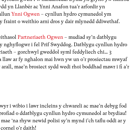
dd yn Llanbêr ac Ynni Anafon tua’r arfordir yn
nllun
Ynni Ogwen
– cynllun hydro cymunedol ym
fraint o weithio arni dros y dair mlynedd ddiwethaf.
eithasol
Partneriaeth Ogwen
– mudiad sy’n datblygu
y nghyflogwr i fel Prif Swyddog. Datblygu cynllun hydro
riaeth – gorchwyl gweddol syml feddyliech chi… 3
 a llaw ar fy nghalon mai hwn yw un o’r prosiectau mwyaf
 arall, mae’n brosiect sydd wedi rhoi boddhad mawr i fi a’r
yr i wibio i lawr incleins y chwareli ac mae’n debyg fod
 profiad o ddatblygu cynllun hydro cymunedol ar brydiau!
ae ‘na rhyw newid polisi sy’n mynd i’ch taflu oddi ar y
 cornel o’r daith!