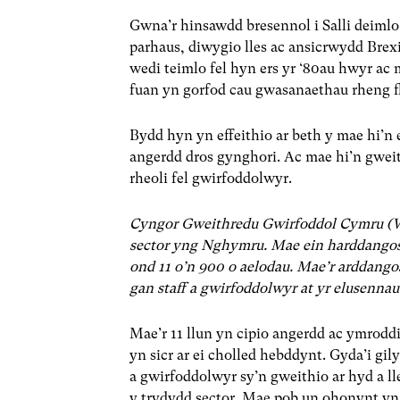
Gwna’r hinsawdd bresennol i Salli deimlo
parhaus, diwygio lles ac ansicrwydd Brexi
wedi teimlo fel hyn ers yr ‘80au hwyr ac 
fuan yn gorfod cau gwasanaethau rheng fl
Bydd hyn yn effeithio ar beth y mae hi’n 
angerdd dros gynghori. Ac mae hi’n gweit
rheoli fel gwirfoddolwyr.
Cyngor Gweithredu Gwirfoddol Cymru (WC
sector yng Nghymru. Mae ein harddangosf
ond 11 o’n 900 o aelodau. Mae’r arddangos
gan staff a gwirfoddolwyr at yr elusenna
Mae’r 11 llun yn cipio angerdd ac ymrodd
yn sicr ar ei cholled hebddynt. Gyda’i gil
a gwirfoddolwyr sy’n gweithio ar hyd a l
y trydydd sector. Mae pob un ohonynt yn b