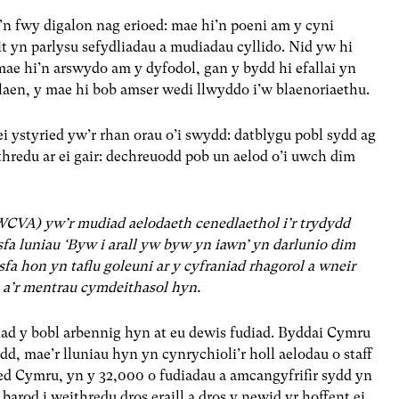
’n fwy digalon nag erioed: mae hi’n poeni am y cyni
t yn parlysu sefydliadau a mudiadau cyllido. Nid yw hi
mae hi’n arswydo am y dyfodol, gan y bydd hi efallai yn
aen, y mae hi bob amser wedi llwyddo i’w blaenoriaethu.
ei ystyried yw’r rhan orau o’i swydd: datblygu pobl sydd ag
hredu ar ei gair: dechreuodd pob un aelod o’i uwch dîm
VA) yw’r mudiad aelodaeth cenedlaethol i’r trydydd
a luniau ‘Byw i arall yw byw yn iawn’ yn darlunio dim
fa hon yn taflu goleuni ar y cyfraniad rhagorol a wneir
u a’r mentrau cymdeithasol hyn.
iad y bobl arbennig hyn at eu dewis fudiad. Byddai Cymru
ydd, mae’r lluniau hyn yn cynrychioli’r holl aelodau o staff
led Cymru, yn y 32,000 o fudiadau a amcangyfrifir sydd yn
arod i weithredu dros eraill a dros y newid yr hoffent ei