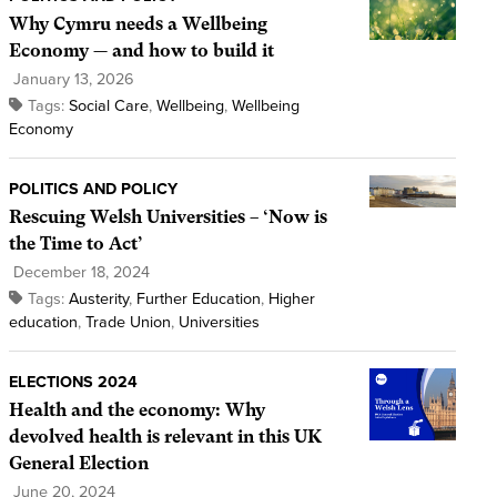
Why Cymru needs a Wellbeing
Economy — and how to build it
January 13, 2026
Tags:
Social Care
,
Wellbeing
,
Wellbeing
Economy
POLITICS AND POLICY
Rescuing Welsh Universities – ‘Now is
the Time to Act’
December 18, 2024
Tags:
Austerity
,
Further Education
,
Higher
education
,
Trade Union
,
Universities
ELECTIONS 2024
Health and the economy: Why
devolved health is relevant in this UK
General Election
June 20, 2024