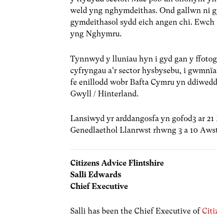
weld yng nghymdeithas. Ond gallwn ni g
gymdeithasol sydd eich angen chi. Ewch 
yng Nghymru.
Tynnwyd y lluniau hyn i gyd gan y ffoto
cyfryngau a’r sector hysbysebu, i gwmnïau
fe enillodd wobr Bafta Cymru yn ddiwedda
Gwyll / Hinterland.
Lansiwyd yr arddangosfa yn gofod3 ar 21 
Genedlaethol Llanrwst rhwng 3 a 10 Awst
Citizens Advice Flintshire
Salli Edwards
Chief Executive
Salli has been the Chief Executive of
Citi